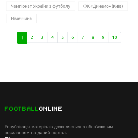
Чемпіонат України з футболу
ФК «Динамо» (Київ)
Німеччина
1
2
3
4
5
6
7
8
9
10
FOOTBALL
ONLINE
Републікація матеріалів дозволяється з обов'язковим
посиланням на даний портал.