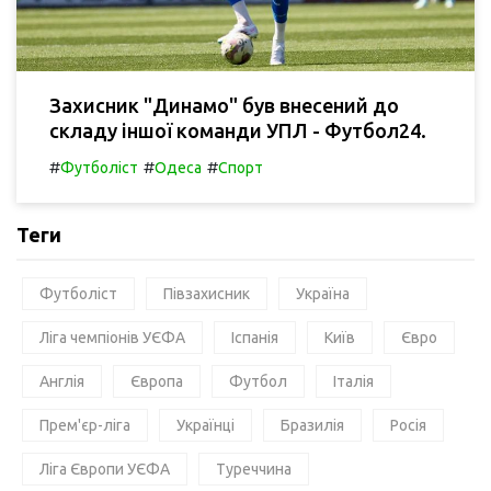
Захисник "Динамо" був внесений до
складу іншої команди УПЛ - Футбол24.
#
#
#
Футболіст
Одеса
Спорт
Теги
Футболіст
Півзахисник
Україна
Ліга чемпіонів УЄФА
Іспанія
Київ
Євро
Англія
Європа
Футбол
Італія
Прем'єр-ліга
Українці
Бразилія
Росія
Ліга Європи УЄФА
Туреччина