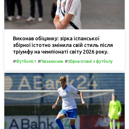
Виконав обіцянку: зірка іспанської
збірної істотно змінила свій стиль після
тріумфу на чемпіонаті світу 2026 року.
#
#
#
Футболіст
Півзахисник
Збірна Іспанії з футболу