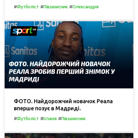
#
#
#
Футболіст
Півзахисник
Олександрія
ФОТО. Найдорожчий новачок Реала
вперше позує в Мадриді.
#
#
#
Футболіст
Іспанія
Півзахисник