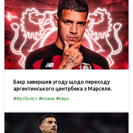
Баєр завершив угоду щодо переходу
аргентинського центрбека з Марселя.
#
#
#
Футболіст
Іспанія
Євро