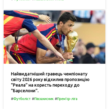
Найвидатніший гравець чемпіонату
світу 2026 року відхилив пропозицію
"Реала" на користь переходу до
"Барселони".
#
#
#
Футболіст
Півзахисник
Прем'єр-ліга