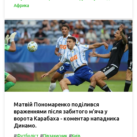
Африка
Матвій Пономаренко поділився
враженнями після забитого м'яча у
ворота Карабаха - коментар нападника
Динамо.
#
#
#
Футболіст
Півзахисник
Київ