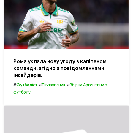
Рома уклала нову угоду з капітаном
команди, згідно з повідомленнями
інсайдерів.
#
#
#
Футболіст
Півзахисник
Збірна Аргентини з
футболу