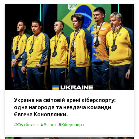
Україна на світовій арені кіберспорту:
одна нагорода та невдача команди
Євгена Коноплянки.
#
#
#
Футболіст
Бізнес
Кіберспорт