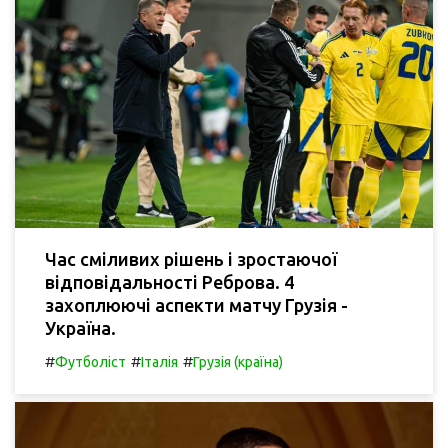
Час сміливих рішень і зростаючої
відповідальності Реброва. 4
захоплюючі аспекти матчу Грузія -
Україна.
#
#
#
Футболіст
Італія
Грузія (країна)