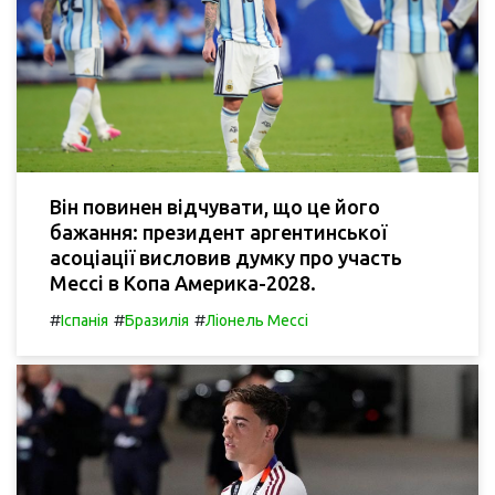
Він повинен відчувати, що це його
бажання: президент аргентинської
асоціації висловив думку про участь
Мессі в Копа Америка-2028.
#
#
#
Іспанія
Бразилія
Ліонель Мессі