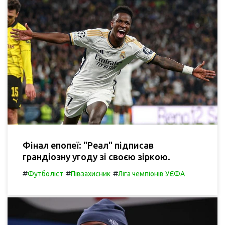
Фінал епопеї: "Реал" підписав
грандіозну угоду зі своєю зіркою.
#
#
#
Футболіст
Півзахисник
Ліга чемпіонів УЄФА