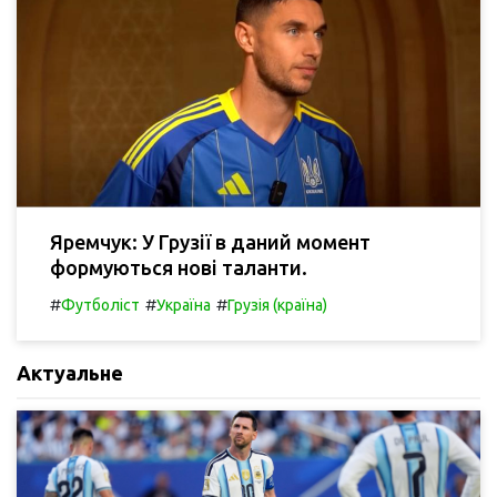
Яремчук: У Грузії в даний момент
формуються нові таланти.
#
#
#
Футболіст
Україна
Грузія (країна)
Актуальне