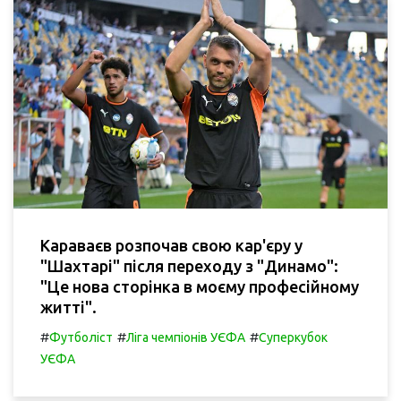
Караваєв розпочав свою кар'єру у
"Шахтарі" після переходу з "Динамо":
"Це нова сторінка в моєму професійному
житті".
#
#
#
Футболіст
Ліга чемпіонів УЄФА
Суперкубок
УЄФА