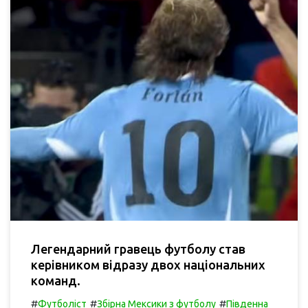
Легендарний гравець футболу став
керівником відразу двох національних
команд.
#
#
#
Футболіст
Збірна Мексики з футболу
Південна