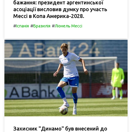
бажання: президент аргентинської
асоціації висловив думку про участь
Мессі в Копа Америка-2028.
#
#
#
Іспанія
Бразилія
Ліонель Мессі
Захисник "Динамо" був внесений до