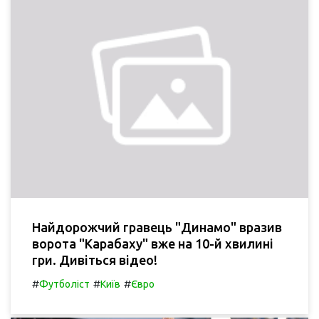
Найдорожчий гравець "Динамо" вразив
ворота "Карабаху" вже на 10-й хвилині
гри. Дивіться відео!
#
#
#
Футболіст
Київ
Євро