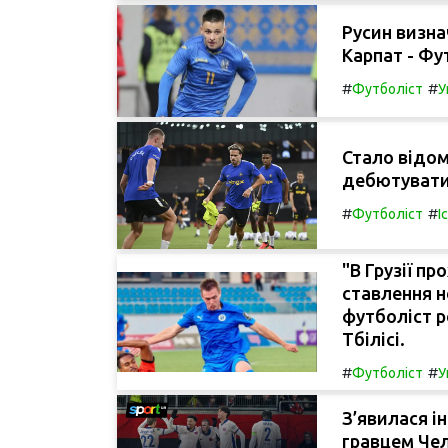
Русин визна
Карпат - Фу
#
#
Футболіст
У
Стало відо
дебютувати 
#
#
Футболіст
І
"В Грузії п
ставлення н
футболіст р
Тбілісі.
#
#
Футболіст
У
З’явилася і
гравцем Чел