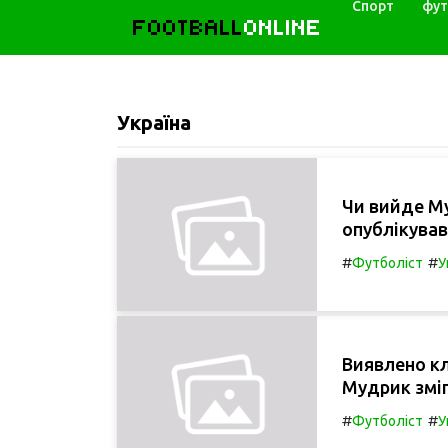
Спорт
фут
FOOTBALL
ONLINE
Україна
Чи вийде Му
опублікував
#
#
Футболіст
У
Виявлено кл
Мудрик зміг
#
#
Футболіст
У