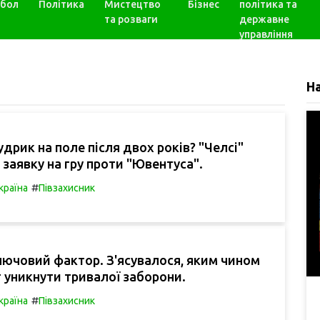
бол
Політика
Мистецтво
Бізнес
політика та
та розваги
державне
управління
Н
дрик на поле після двох років? "Челсі"
 заявку на гру проти "Ювентуса".
#
країна
Півзахисник
ючовий фактор. З'ясувалося, яким чином
 уникнути тривалої заборони.
#
країна
Півзахисник