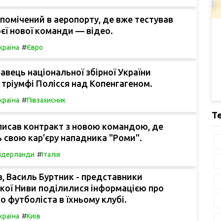
помічений в аеропорту, де вже тестував
єї нової команди — відео.
#
країна
Євро
авець національної збірної України
 тріумфі Полісся над Копенгагеном.
#
країна
Півзахисник
Т
писав контракт з новою командою, де
свою кар'єру нападника "Роми".
#
ідерланди
Італія
, Василь Буртник - представники
кої Ниви поділилися інформацією про
о футболіста в їхньому клубі.
#
країна
Київ