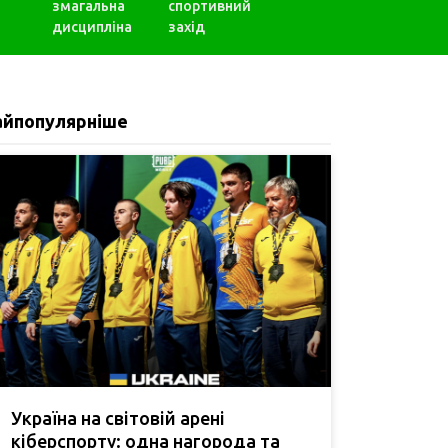
змагальна
спортивний
дисципліна
захід
айпопулярніше
Україна на світовій арені
кіберспорту: одна нагорода та