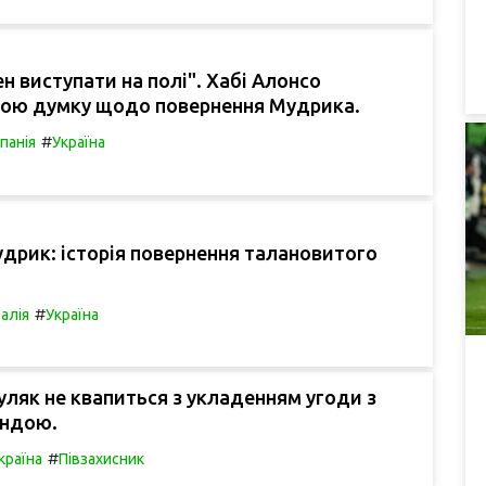
н виступати на полі". Хабі Алонсо
вою думку щодо повернення Мудрика.
#
спанія
Україна
дрик: історія повернення талановитого
#
талія
Україна
уляк не квапиться з укладенням угоди з
ндою.
#
країна
Півзахисник