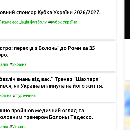
овний спонсор Кубка України 2026/2027.
#
їнська асоціація футболу
Кубок України
стро: перехід з Болоньї до Роми за 35
вро.
#
талія
Україна
безліч знань від вас." Тренер "Шахтаря"
ився, як Україна вплинула на його життя.
#
країна
Туреччина
ішно пройшов медичний огляд та
 головним тренером Болоньї Тедеско.
#
талія
Україна