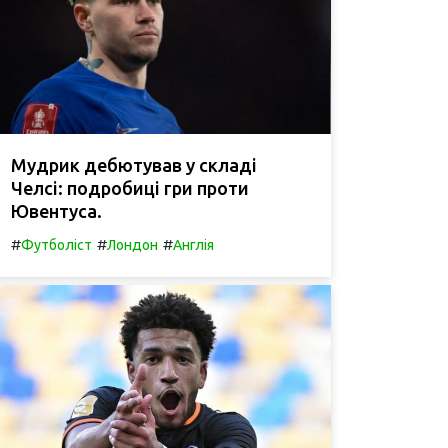
Мудрик дебютував у складі
Челсі: подробиці гри проти
Ювентуса.
#
#
#
Футболіст
Лондон
Англія