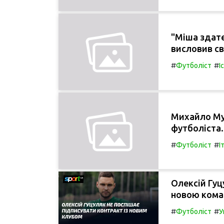
"Міша здате
висловив с
#
#
Футболіст
І
Михайло Му
футболіста.
#
#
Футболіст
І
Олексій Гуц
новою кома
#
#
Футболіст
У