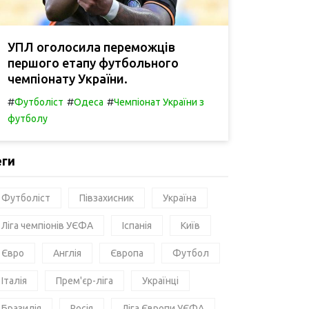
УПЛ оголосила переможців
першого етапу футбольного
чемпіонату України.
#
#
#
Футболіст
Одеса
Чемпіонат України з
футболу
еги
Футболіст
Півзахисник
Україна
Ліга чемпіонів УЄФА
Іспанія
Київ
Євро
Англія
Європа
Футбол
Італія
Прем'єр-ліга
Українці
Бразилія
Росія
Ліга Європи УЄФА