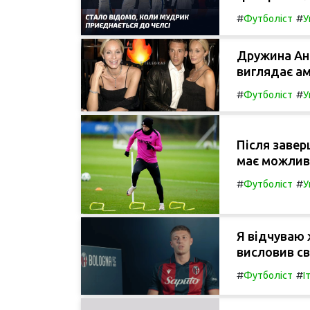
#
#
Футболіст
У
Дружина Анд
виглядає ам
#
#
Футболіст
У
Після завер
має можливі
#
#
Футболіст
У
Я відчуваю
висловив с
#
#
Футболіст
І