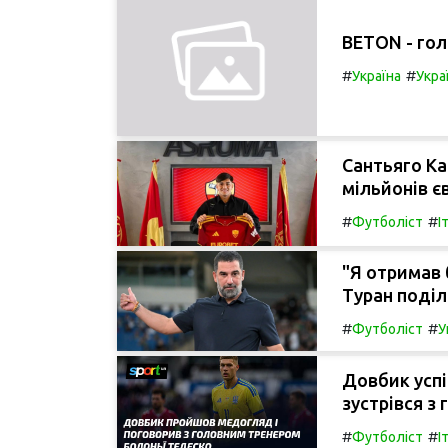
BETON - гол
#
#
Україна
Укра
Сантьяго Ка
мільйонів є
#
#
Футболіст
І
"Я отримав 
Туран поділ
#
#
Футболіст
У
Довбик усп
зустрівся з
#
#
Футболіст
І