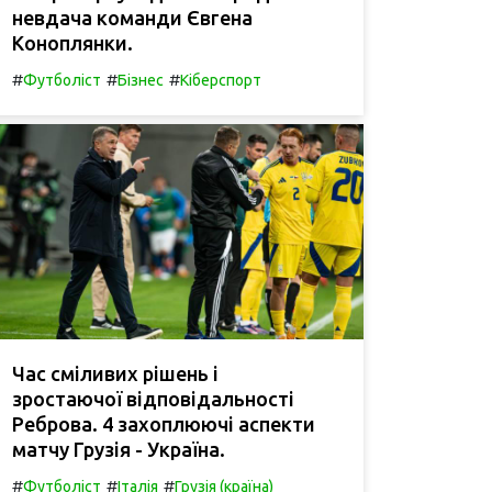
невдача команди Євгена
Коноплянки.
#
#
#
Футболіст
Бізнес
Кіберспорт
Час сміливих рішень і
зростаючої відповідальності
Реброва. 4 захоплюючі аспекти
матчу Грузія - Україна.
#
#
#
Футболіст
Італія
Грузія (країна)