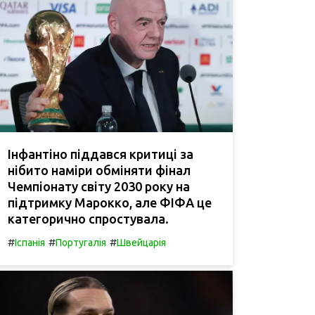
Інфантіно піддався критиці за
нібито наміри обміняти фінал
Чемпіонату світу 2030 року на
підтримку Марокко, але ФІФА це
категорично спростувала.
#
#
#
Іспанія
Португалія
Швейцарія