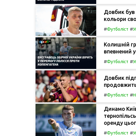
Довбик був 
кольори сво
#
#
Футболіст
У
Колишній гр
впевнений у
#
#
Футболіст
У
Довбик під
продовжить 
#
#
Футболіст
Н
Динамо Київ
тернопільсь
оренду цьог
#
#
Футболіст
У