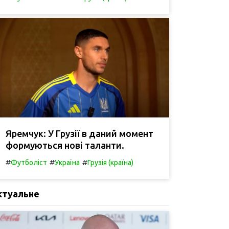
Яремчук: У Грузії в даний момент
формуються нові таланти.
#
#
#
Футболіст
Україна
Грузія (країна)
ктуальне