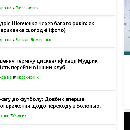
#
країна
Півзахисник
рія Шевченка через багато років: як
ериканка сьогодні (фото)
#
країна
Василь Ломаченко
шення терміну дискваліфікації Мудрик
сть перейти в інший клуб.
#
країна
Півзахисник
 жагу до футболу: Довбик вперше
вої враження щодо переходу в Болонью.
#
талія
Україна