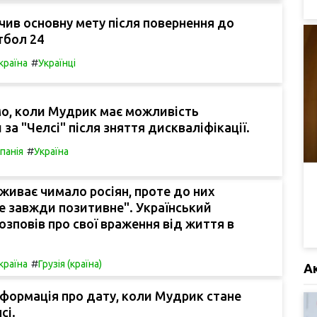
чив основну мету після повернення до
тбол 24
#
країна
Українці
мо, коли Мудрик має можливість
за "Челсі" після зняття дискваліфікації.
#
спанія
Україна
роживає чимало росіян, проте до них
е завжди позитивне". Український
озповів про свої враження від життя в
#
країна
Грузія (країна)
А
нформація про дату, коли Мудрик стане
сі.