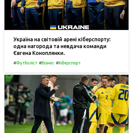
Україна на світовій арені кіберспорту:
одна нагорода та невдача команди
Євгена Коноплянки.
#
#
#
Футболіст
Бізнес
Кіберспорт