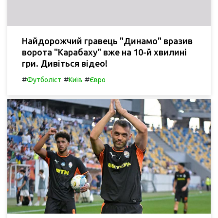
Найдорожчий гравець "Динамо" вразив
ворота "Карабаху" вже на 10-й хвилині
гри. Дивіться відео!
#
#
#
Футболіст
Київ
Євро