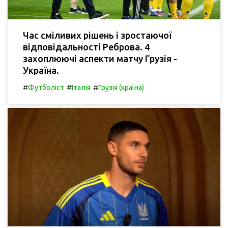
Час сміливих рішень і зростаючої
відповідальності Реброва. 4
захоплюючі аспекти матчу Грузія -
Україна.
#
#
#
Футболіст
Італія
Грузія (країна)