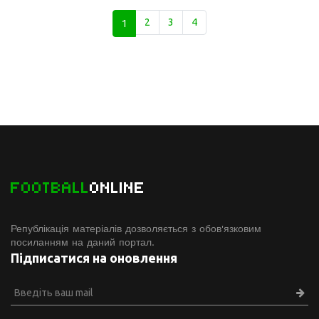
1
2
3
4
FOOTBALL
ONLINE
Републікація матеріалів дозволяється з обов'язковим
посиланням на даний портал.
Підписатися на оновлення