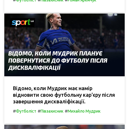
Футболіст
Півзахисник
Роман Яремчук
Відомо, коли Мудрик має намір
відновити свою футбольну кар'єру після
завершення дискваліфікації.
#
#
#
Футболіст
Півзахисник
Михайло Мудрик