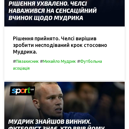
Рішення прийнято. Челсі вирішив
зробити несподіваний крок стосовно
Мудрика.
#
#
#
Півзахисник
Михайло Мудрик
Футбольна
асоціація