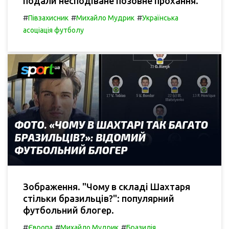
подали несподіване позовне прохання.
#
#
#
Півзахисник
Михайло Мудрик
Українська
асоціація футболу
Зображення. "Чому в складі Шахтаря
стільки бразильців?": популярний
футбольний блогер.
#
#
#
Європа
Михайло Мудрик
Бразилія