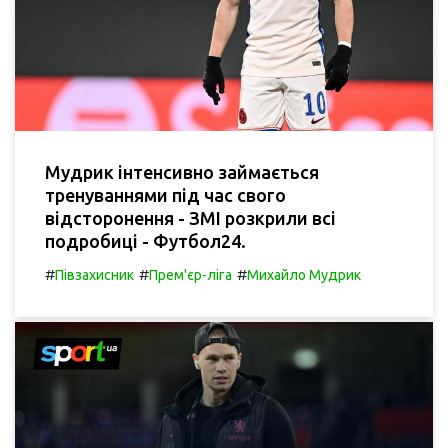
Мудрик інтенсивно займається
тренуваннями під час свого
відсторонення - ЗМІ розкрили всі
подробиці - Футбол24.
#
#
#
Півзахисник
Прем'єр-ліга
Михайло Мудрик