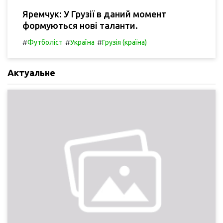
Яремчук: У Грузії в даний момент
формуються нові таланти.
#
#
#
Футболіст
Україна
Грузія (країна)
Актуальне