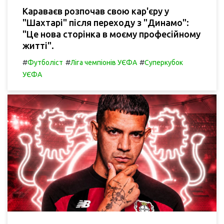
Караваєв розпочав свою кар'єру у
"Шахтарі" після переходу з "Динамо":
"Це нова сторінка в моєму професійному
житті".
#
#
#
Футболіст
Ліга чемпіонів УЄФА
Суперкубок
УЄФА