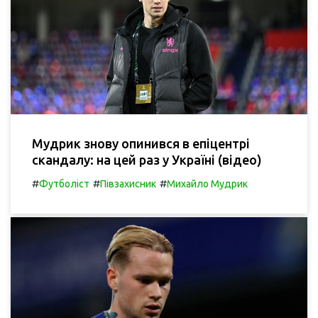
Мудрик знову опинився в епіцентрі
скандалу: на цей раз у Україні (відео)
#
#
#
Футболіст
Півзахисник
Михайло Мудрик