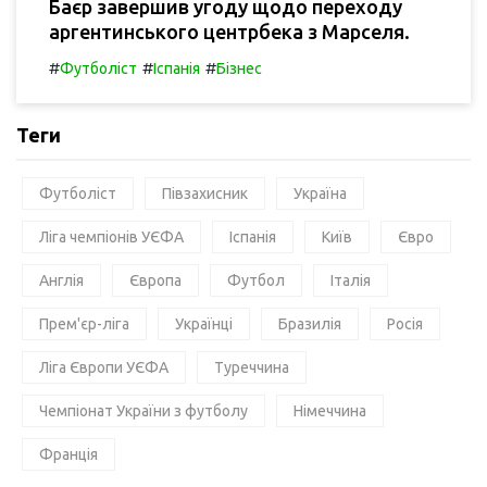
Баєр завершив угоду щодо переходу
аргентинського центрбека з Марселя.
#
#
#
Футболіст
Іспанія
Бізнес
Теги
Футболіст
Півзахисник
Україна
Ліга чемпіонів УЄФА
Іспанія
Київ
Євро
Англія
Європа
Футбол
Італія
Прем'єр-ліга
Українці
Бразилія
Росія
Ліга Європи УЄФА
Туреччина
Чемпіонат України з футболу
Німеччина
Франція