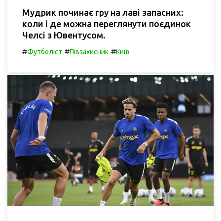
Мудрик починає гру на лаві запасних:
коли і де можна переглянути поєдинок
Челсі з Ювентусом.
#
#
#
Футболіст
Півзахисник
Київ