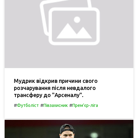
Мудрик відкрив причини свого
розчарування після невдалого
трансферу до "Арсеналу".
#
#
#
Футболіст
Півзахисник
Прем'єр-ліга