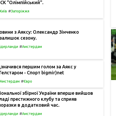
СК "Олімпійський".
#
Київ
Запоріжжя
овини з Аяксу: Олександр Зінченко
залишок сезону.
#
ідерланди
Амстердам
дзначився першим голом за Аякс у
Телстаром - Спорт bigmir)net
#
Амстердам
Євро
іональної збірної України вперше вийшов
кладі престижного клубу та сприяв
оразки в додатковий час.
#
ідерланди
Амстердам