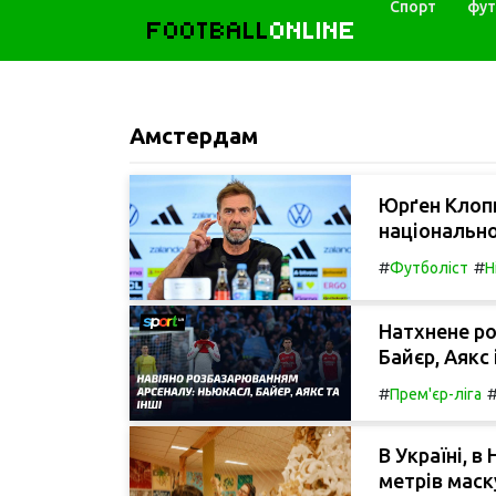
Спорт
фут
FOOTBALL
ONLINE
Амстердам
Юрґен Клоп
національно
#
#
Футболіст
Н
Натхнене ро
Байєр, Аякс 
#
Прем'єр-ліга
В Україні, в
метрів маск