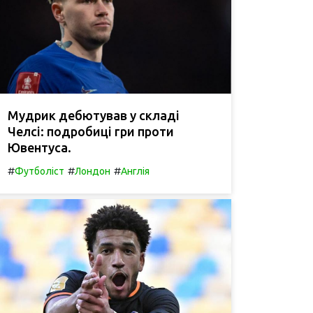
Мудрик дебютував у складі
Челсі: подробиці гри проти
Ювентуса.
#
#
#
Футболіст
Лондон
Англія