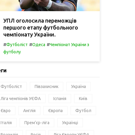
УПЛ оголосила переможців
першого етапу футбольного
чемпіонату України.
#
#
#
Футболіст
Одеса
Чемпіонат України з
футболу
еги
Футболіст
Півзахисник
Україна
Ліга чемпіонів УЄФА
Іспанія
Київ
Євро
Англія
Європа
Футбол
Італія
Прем'єр-ліга
Українці
Бразилія
Росія
Ліга Європи УЄФА