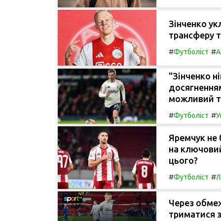
Зінченко ук
трансферу т
#
#
Футболіст
А
"Зінченко н
досягненням
можливий тр
#
#
Футболіст
У
Яремчук не 
на ключовий
цього?
#
#
Футболіст
Л
Через обме
триматися з