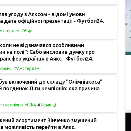
лав угоду з Аяксом - відомі умови
а дата офіційної презентації - Футбол24.
#
мстердам
Євро
іколи не відзначався особливими
и на полі": Сабо висловив думку про
ансфер українця в Аякс - Футбол24.
#
країнці
Амстердам
був включений до складу "Олімпіакоса"
 поєдинок Ліги чемпіонів: яка причина
#
іга чемпіонів УЄФА
Українці
жений асортимент Зінченко змушений
а можливість перейти в Аякс.