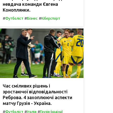
невдача команди Євгена
Коноплянки.
#
#
#
Футболіст
Бізнес
Кіберспорт
Час сміливих рішень і
зростаючої відповідальності
Реброва. 4 захоплюючі аспекти
матчу Грузія - Україна.
#
#
#
Футболіст
Італія
Грузія (країна)