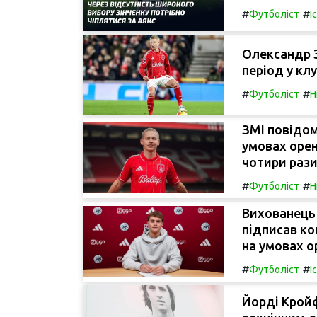
#
#
Футболіст
І
Олександр 
період у клу
#
#
Футболіст
Н
ЗМІ повідом
умовах орен
чотири рази
#
#
Футболіст
Н
Вихованець 
підписав к
на умовах о
#
#
Футболіст
І
Йорді Кройф