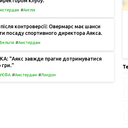
директором клубу.
#
мстердам
Англія
після контроверсії: Овермарс має шанси
ти посаду спортивного директора Аякса.
#
Бельгія
Амстердам
КА: "Аякс завжди прагне дотримуватися
 гри."
Т
#
#
в УЄФА
Амстердам
Лондон