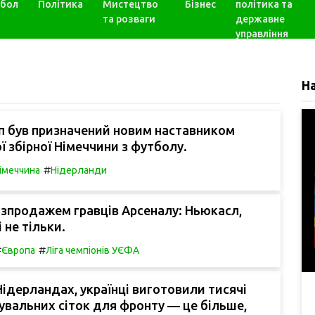
бол
Політика
Мистецтво
Бізнес
політика та
та розваги
державне
управління
Н
п був призначений новим наставником
ї збірної Німеччини з футболу.
#
імеччина
Нідерланди
зпродажем гравців Арсеналу: Ньюкасл,
і не тільки.
#
#
Європа
Ліга чемпіонів УЄФА
 Нідерландах, українці виготовили тисячі
увальних сіток для фронту — це більше,