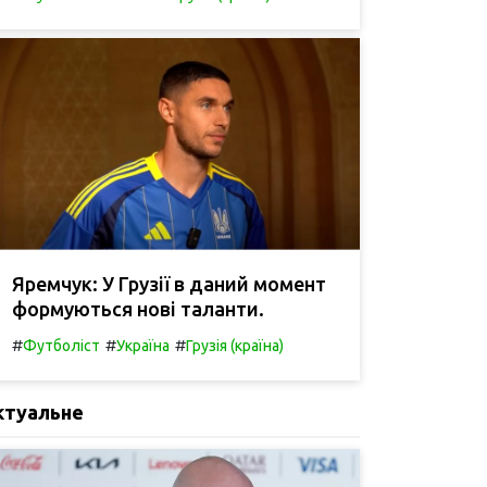
Яремчук: У Грузії в даний момент
формуються нові таланти.
#
#
#
Футболіст
Україна
Грузія (країна)
ктуальне