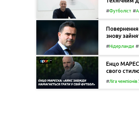
технічним 
#
#
Футболіст
А
Повернення 
знову зайня
#
#
Нідерланди
Енцо МАРЕС
свого стилю
#
Ліга чемпіоні