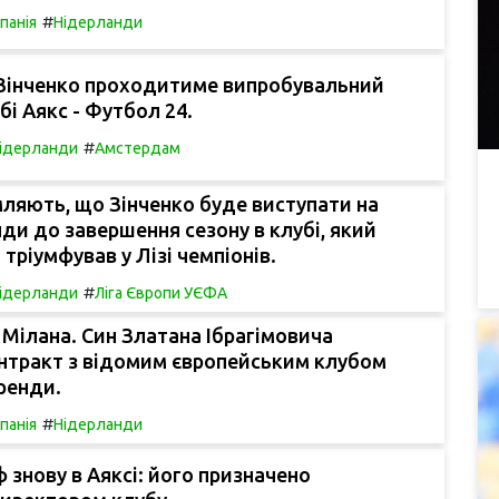
#
спанія
Нідерланди
Зінченко проходитиме випробувальний
бі Аякс - Футбол 24.
#
ідерланди
Амстердам
ляють, що Зінченко буде виступати на
ди до завершення сезону в клубі, який
 тріумфував у Лізі чемпіонів.
#
ідерланди
Ліга Європи УЄФА
Мілана. Син Златана Ібрагімовича
онтракт з відомим європейським клубом
ренди.
#
спанія
Нідерланди
 знову в Аяксі: його призначено