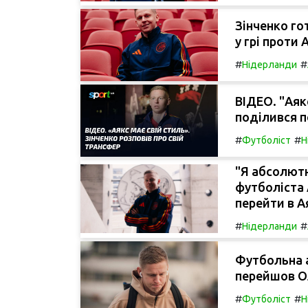
Зінченко го
у грі проти 
#
#
Нідерланди
ВІДЕО. "Аяк
поділився 
#
#
Футболіст
Н
"Я абсолютн
футболіста 
перейти в А
#
#
Нідерланди
Футбольна а
перейшов О
#
#
Футболіст
Н