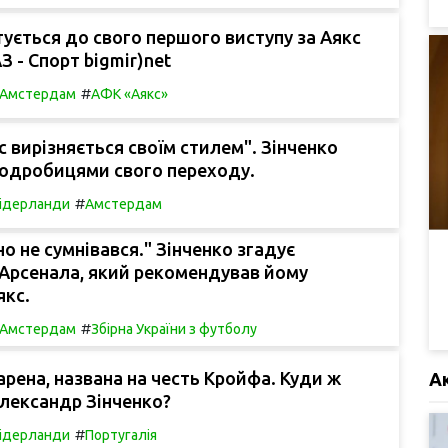
тується до свого першого виступу за Аякс
АЗ - Спорт bigmir)net
#
Амстердам
АФК «Аякс»
с вирізняється своїм стилем". Зінченко
подробицями свого переходу.
#
ідерланди
Амстердам
о не сумнівався." Зінченко згадує
Арсенала, який рекомендував йому
якс.
#
Амстердам
Збірна України з футболу
рена, названа на честь Кройфа. Куди ж
А
лександр Зінченко?
#
ідерланди
Португалія