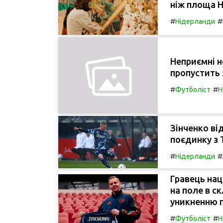
ніж площа Н
#
#
Нідерланди
Неприємні н
пропустить 
#
#
Футболіст
Н
Зінченко ві
поєдинку з 
#
#
Нідерланди
Гравець нац
на поле в с
уникненню п
#
#
Футболіст
Н