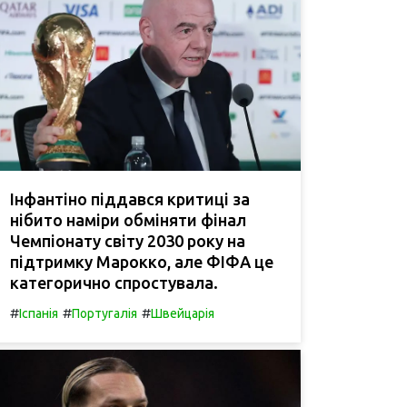
Інфантіно піддався критиці за
нібито наміри обміняти фінал
Чемпіонату світу 2030 року на
підтримку Марокко, але ФІФА це
категорично спростувала.
#
#
#
Іспанія
Португалія
Швейцарія