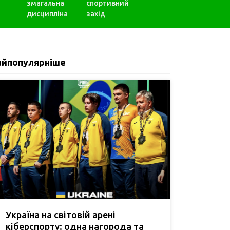
змагальна
спортивний
дисципліна
захід
айпопулярніше
Україна на світовій арені
кіберспорту: одна нагорода та