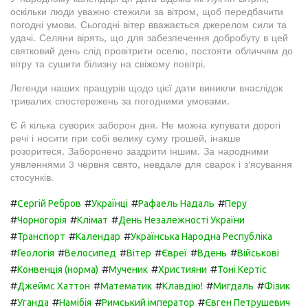
оскільки люди уважно стежили за вітром, щоб передбачити
погодні умови. Сьогодні вітер вважається джерелом сили та
удачі. Селяни вірять, що для забезпечення добробуту в цей
святковий день слід провітрити оселю, постояти обличчям до
вітру та сушити білизну на свіжому повітрі.
Легенди наших пращурів щодо цієї дати виникли внаслідок
тривалих спостережень за погодними умовами.
Є й кілька суворих заборон дня. Не можна купувати дорогі
речі і носити при собі велику суму грошей, інакше
розоритеся. Заборонено заздрити іншим. За народними
уявленнями 3 червня свято, невдале для сварок і з'ясування
стосунків.
#
#
#
#
Сергій Ребров
Українці
Рафаель Надаль
Перу
#
#
#
Чорногорія
Клімат
День Незалежності України
#
#
#
Транспорт
Календар
Українська Народна Республіка
#
#
#
#
#
#
Геологія
Велосипед
Вітер
Євреї
Вдень
Військові
#
#
#
#
Конвенція (норма)
Мученик
Християни
Тоні Кертіс
#
#
#
#
#
Джеймс Хаттон
Математик
Клавдію!
Мигдаль
Фізик
#
#
#
#
Уганда
Намібія
Римський імператор
Євген Петрушевич