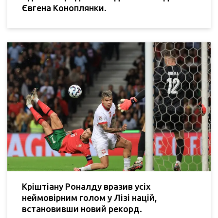
Євгена Коноплянки.
Кріштіану Роналду вразив усіх
неймовірним голом у Лізі націй,
встановивши новий рекорд.