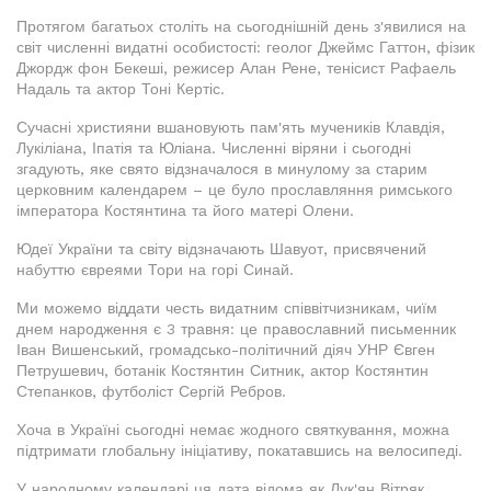
Протягом багатьох століть на сьогоднішній день з'явилися на
світ численні видатні особистості: геолог Джеймс Гаттон, фізик
Джордж фон Бекеші, режисер Алан Рене, тенісист Рафаель
Надаль та актор Тоні Кертіс.
Сучасні християни вшановують пам'ять мучеників Клавдія,
Лукіліана, Іпатія та Юліана. Численні віряни і сьогодні
згадують, яке свято відзначалося в минулому за старим
церковним календарем – це було прославляння римського
імператора Костянтина та його матері Олени.
Юдеї України та світу відзначають Шавуот, присвячений
набуттю євреями Тори на горі Синай.
Ми можемо віддати честь видатним співвітчизникам, чиїм
днем народження є 3 травня: це православний письменник
Іван Вишенський, громадсько-політичний діяч УНР Євген
Петрушевич, ботанік Костянтин Ситник, актор Костянтин
Степанков, футболіст Сергій Ребров.
Хоча в Україні сьогодні немає жодного святкування, можна
підтримати глобальну ініціативу, покатавшись на велосипеді.
У народному календарі ця дата відома як Лук'ян Вітряк,