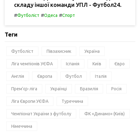
складу іншої команди УПЛ - Футбол24.
#
#
#
Футболіст
Одеса
Спорт
Теги
Футболіст
Півзахисник
Україна
Ліга чемпіонів УЄФА
Іспанія
Київ
Євро
Англія
Європа
Футбол
Італія
Прем'єр-ліга
Українці
Бразилія
Росія
Ліга Європи УЄФА
Туреччина
Чемпіонат України з футболу
ФК «Динамо» (Київ)
Німеччина