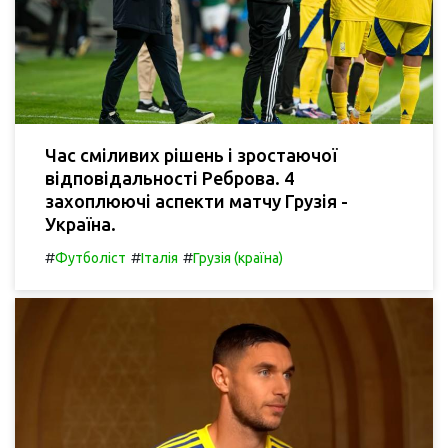
Час сміливих рішень і зростаючої
відповідальності Реброва. 4
захоплюючі аспекти матчу Грузія -
Україна.
#
#
#
Футболіст
Італія
Грузія (країна)