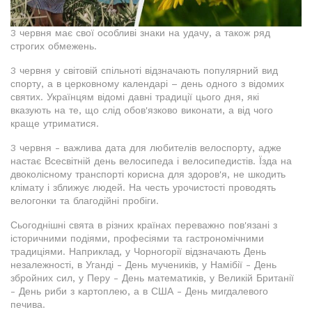
3 червня має свої особливі знаки на удачу, а також ряд
строгих обмежень.
3 червня у світовій спільноті відзначають популярний вид
спорту, а в церковному календарі – день одного з відомих
святих. Українцям відомі давні традиції цього дня, які
вказують на те, що слід обов'язково виконати, а від чого
краще утриматися.
3 червня - важлива дата для любителів велоспорту, адже
настає Всесвітній день велосипеда і велосипедистів. Їзда на
двоколісному транспорті корисна для здоров'я, не шкодить
клімату і зближує людей. На честь урочистості проводять
велогонки та благодійні пробіги.
Сьогоднішні свята в різних країнах переважно пов'язані з
історичними подіями, професіями та гастрономічними
традиціями. Наприклад, у Чорногорії відзначають День
незалежності, в Уганді - День мучеників, у Намібії - День
збройних сил, у Перу - День математиків, у Великій Британії
- День риби з картоплею, а в США - День мигдалевого
печива.