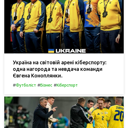
Україна на світовій арені кіберспорту:
одна нагорода та невдача команди
Євгена Коноплянки.
#
#
#
Футболіст
Бізнес
Кіберспорт