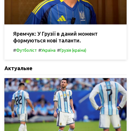
Яремчук: У Грузії в даний момент
формуються нові таланти.
#
#
#
Футболіст
Україна
Грузія (країна)
Актуальне