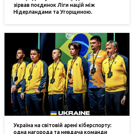
зірвав поєдинок Ліги націй між
Нідерландами та Угорщиною.
Україна на світовій арені кіберспорту:
одна нагорода та невдача команди