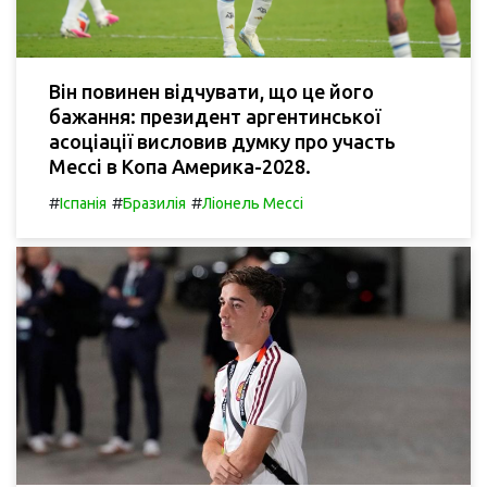
Він повинен відчувати, що це його
бажання: президент аргентинської
асоціації висловив думку про участь
Мессі в Копа Америка-2028.
#
#
#
Іспанія
Бразилія
Ліонель Мессі