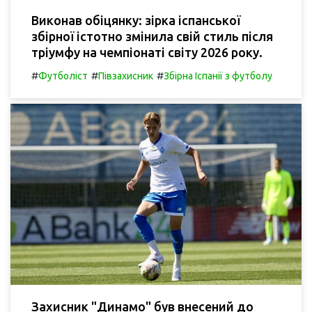
Виконав обіцянку: зірка іспанської
збірної істотно змінила свій стиль після
тріумфу на чемпіонаті світу 2026 року.
#
#
#
Футболіст
Півзахисник
Збірна Іспанії з футболу
Захисник "Динамо" був внесений до