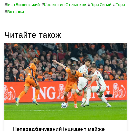
#
#
#
#
Іван Вишенський
Костянтин Степанков
Гора Синай
Тора
#
Ботаніка
Читайте також
Непередбачуваний інцидент майже