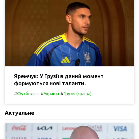
Яремчук: У Грузії в даний момент
формуються нові таланти.
#
#
#
Футболіст
Україна
Грузія (країна)
Актуальне