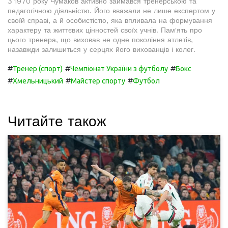
З 1970 року Чумаков активно займався тренерською та
педагогічною діяльністю. Його вважали не лише експертом у
своїй справі, а й особистістю, яка впливала на формування
характеру та життєвих цінностей своїх учнів. Пам'ять про
цього тренера, що виховав не одне покоління атлетів,
назавжди залишиться у серцях його вихованців і колег.
#
#
#
Тренер (спорт)
Чемпіонат України з футболу
Бокс
#
#
#
Хмельницький
Майстер спорту
Футбол
Читайте також