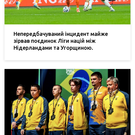
Непередбачуваний інцидент майже
зірвав поєдинок Ліги націй між
Нідерландами та Угорщиною.