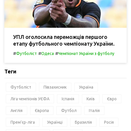
УПЛ оголосила переможців першого
етапу футбольного чемпіонату України.
#
#
#
Футболіст
Одеса
Чемпіонат України з футболу
Теги
Футболіст
Півзахисник
Україна
Ліга чемпіонів УЄФА
Іспанія
Київ
Євро
Англія
Європа
Футбол
Італія
Прем'єр-ліга
Українці
Бразилія
Росія