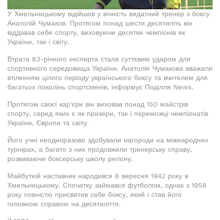
У Хмельницькому відійшов у вічність видатний тренер з боксу
Анатолій Чумаков. Протягом понад шести десятиліть він
віддавав себе спорту, виховуючи десятки чемпіонів як
України, так і світу.
Втрата 83-річного експерта стала суттєвим ударом для
спортивного середовища України. Анатолія Чумакова вважали
втіленням цілого періоду українського боксу та вчителем для
багатьох поколінь спортсменів, інформує Поділля News.
Протягом своєї кар'єри він виховав понад 150 майстрів
спорту, серед яких є як призери, так і переможці чемпіонатів
України, Європи та світу.
Його учні неодноразово здобували нагороди на міжнародних
турнірах, а багато з них продовжили тренерську справу,
розвиваючи боксерську школу регіону.
Майбутній наставник народився 8 вересня 1942 року в
Хмельницькому. Спочатку займався футболом, однак з 1958
року повністю присвятив себе боксу, який і став його
головною справою на десятиліття.