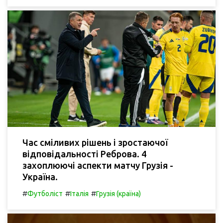
Час сміливих рішень і зростаючої
відповідальності Реброва. 4
захоплюючі аспекти матчу Грузія -
Україна.
#
#
#
Футболіст
Італія
Грузія (країна)