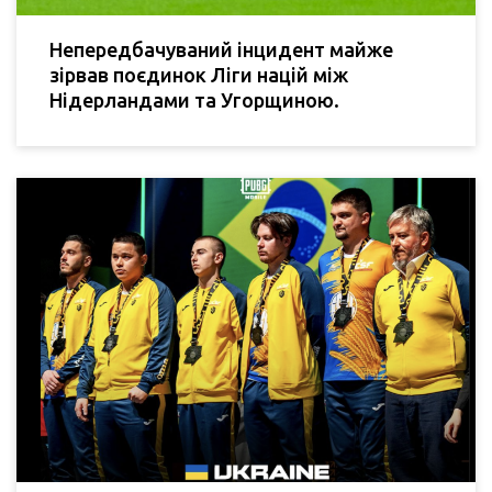
Непередбачуваний інцидент майже
зірвав поєдинок Ліги націй між
Нідерландами та Угорщиною.