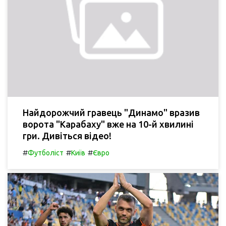
Найдорожчий гравець "Динамо" вразив
ворота "Карабаху" вже на 10-й хвилині
гри. Дивіться відео!
#
#
#
Футболіст
Київ
Євро