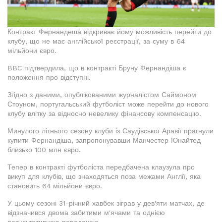
Контракт Фернандеша відкриває йому можливість перейти до
клубу, що не має англійської реєстрації, за суму в 64
мільйони євро.
BBC підтвердила, що в контракті Бруну Фернандіша є
положення про відступні.
Згідно з даними, опублікованими журналістом Саймоном
Стоуном, португальський футболіст може перейти до нового
клубу влітку за відносно невелику фінансову компенсацію.
Минулого літнього сезону клуби із Саудівської Аравії прагнули
купити Фернандіша, запропонувавши Манчестер Юнайтед
близько 100 млн євро.
Тепер в контракті футболіста передбачена клаузула про
викуп для клубів, що знаходяться поза межами Англії, яка
становить 64 мільйони євро.
У цьому сезоні 31-річний хавбек зіграв у дев'яти матчах, де
відзначився двома забитими м'ячами та однією