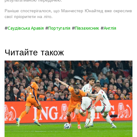
результативною передачею.
Раніше спостерігалося, що Манчестер Юнайтед вже окреслив
свої пріоритети на літо.
#
#
#
#
Саудівська Аравія
Португалія
Півзахисник
Англія
Читайте також