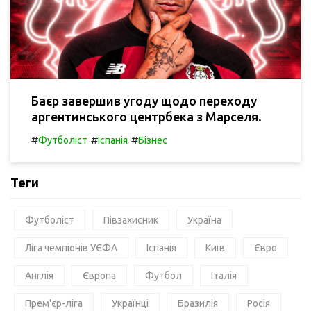
Баєр завершив угоду щодо переходу
аргентинського центрбека з Марселя.
#
#
#
Футболіст
Іспанія
Бізнес
Теги
Футболіст
Півзахисник
Україна
Ліга чемпіонів УЄФА
Іспанія
Київ
Євро
Англія
Європа
Футбол
Італія
Прем'єр-ліга
Українці
Бразилія
Росія