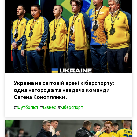
Україна на світовій арені кіберспорту:
одна нагорода та невдача команди
Євгена Коноплянки.
#
#
#
Футболіст
Бізнес
Кіберспорт