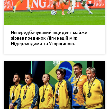
Непередбачуваний інцидент майже
зірвав поєдинок Ліги націй між
Нідерландами та Угорщиною.