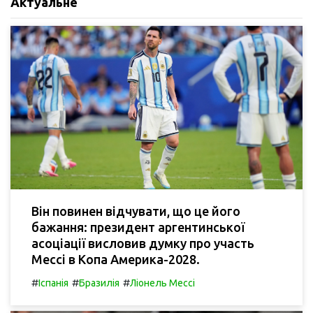
Актуальне
Він повинен відчувати, що це його
бажання: президент аргентинської
асоціації висловив думку про участь
Мессі в Копа Америка-2028.
#
#
#
Іспанія
Бразилія
Ліонель Мессі