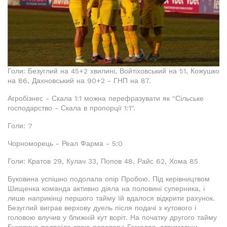
Голи: Безуглий на 45+2 хвилині, Войтіховський на 51, Кожушко
на 86, Дахновський на 90+2 - ГНП на 87.
Агробізнес - Скала 1:1 можна перефразувати як "Сільське
господарство - Скала в пропорції 1:1".
Голи: ?
Чорноморець - Реал Фарма - 5:0
Голи: Кратов 29, Кулач 33, Попов 48, Райс 62, Хома 85
Буковина успішно подолала опір Пробою. Під керівництвом
Шищенка команда активно діяла на половині суперника, і
лише наприкінці першого тайму їй вдалося відкрити рахунок.
Безуглий виграв верхову дуель після подачі з кутового і
головою влучив у ближній кут воріт. На початку другого тайму