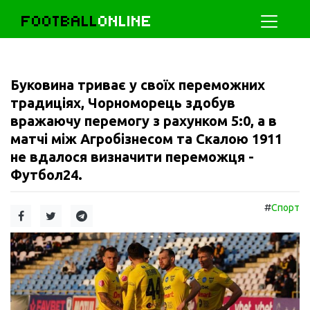
FOOTBALL
ONLINE
Буковина триває у своїх переможних
традиціях, Чорноморець здобув
вражаючу перемогу з рахунком 5:0, а в
матчі між Агробізнесом та Скалою 1911
не вдалося визначити переможця -
Футбол24.
#
Спорт