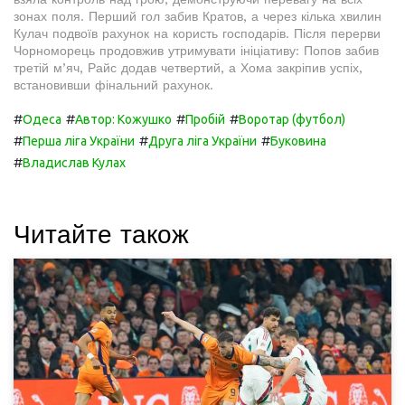
зонах поля. Перший гол забив Кратов, а через кілька хвилин
Кулач подвоїв рахунок на користь господарів. Після перерви
Чорноморець продовжив утримувати ініціативу: Попов забив
третій м’яч, Райс додав четвертий, а Хома закріпив успіх,
встановивши фінальний рахунок.
#
#
#
#
Одеса
Автор: Кожушко
Пробій
Воротар (футбол)
#
#
#
Перша ліга України
Друга ліга України
Буковина
#
Владислав Кулах
Читайте також