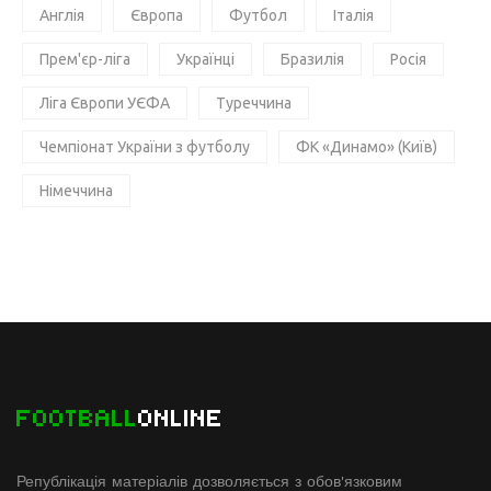
Англія
Європа
Футбол
Італія
Прем'єр-ліга
Українці
Бразилія
Росія
Ліга Європи УЄФА
Туреччина
Чемпіонат України з футболу
ФК «Динамо» (Київ)
Німеччина
FOOTBALL
ONLINE
Републікація матеріалів дозволяється з обов'язковим