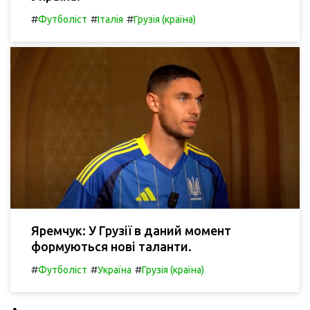
#
#
#
Футболіст
Італія
Грузія (країна)
Яремчук: У Грузії в даний момент
формуються нові таланти.
#
#
#
Футболіст
Україна
Грузія (країна)