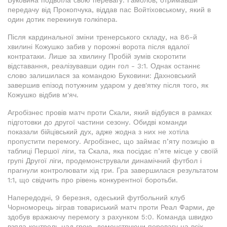
Буковина подвоїла свою перевагу: Гамолов, отримавши
передачу від Прокопчука, віддав пас Войтіховському, який в
один дотик перекинув голкіпера.
Після кардинальної зміни тренерського складу, на 86-й
хвилині Кожушко забив у порожні ворота після вдалої
контратаки. Лише за хвилину Пробій зумів скоротити
відставання, реалізувавши один гол - 3:1. Однак останнє
слово залишилася за командою Буковини: Дахновський
завершив епізод потужним ударом у дев'ятку після того, як
Кожушко відбив м'яч.
Агробізнес провів матч проти Скали, який відбувся в рамках
підготовки до другої частини сезону. Обидві команди
показали бійцівський дух, адже жодна з них не хотіла
пропустити перемогу. Агробізнес, що займає п’яту позицію в
таблиці Першої ліги, та Скала, яка посідає п’яте місце у своїй
групі Другої ліги, продемонстрували динамічний футбол і
прагнули контролювати хід гри. Гра завершилася результатом
1:1, що свідчить про рівень конкурентної боротьби.
Напередодні, 9 березня, одеський футбольний клуб
Чорноморець зіграв товариський матч проти Реал Фарми, де
здобув вражаючу перемогу з рахунком 5:0. Команда швидко
взяла контроль над грою, демонструючи перевагу на всіх