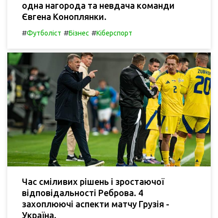
одна нагорода та невдача команди
Євгена Коноплянки.
#
#
#
Футболіст
Бізнес
Кіберспорт
Час сміливих рішень і зростаючої
відповідальності Реброва. 4
захоплюючі аспекти матчу Грузія -
Україна.