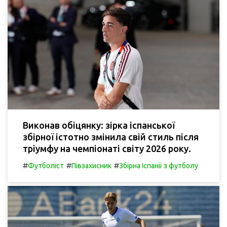
Виконав обіцянку: зірка іспанської
збірної істотно змінила свій стиль після
тріумфу на чемпіонаті світу 2026 року.
#
#
#
Футболіст
Півзахисник
Збірна Іспанії з футболу