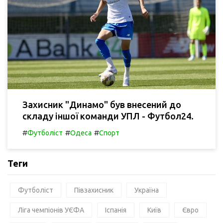
Захисник "Динамо" був внесений до
складу іншої команди УПЛ - Футбол24.
#
#
#
Футболіст
Одеса
Спорт
Теги
Футболіст
Півзахисник
Україна
Ліга чемпіонів УЄФА
Іспанія
Київ
Євро