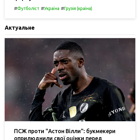
#
#
#
Футболіст
Україна
Грузія (країна)
Актуальне
ПСЖ проти "Астон Вілли": букмекери
оприлюднили свої оцінки перед