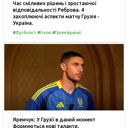
Час сміливих рішень і зростаючої
відповідальності Реброва. 4
захоплюючі аспекти матчу Грузія -
Україна.
#
#
#
Футболіст
Італія
Грузія (країна)
Яремчук: У Грузії в даний момент
формуються нові таланти.