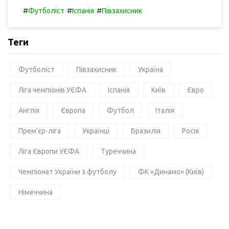
#
#
#
Футболіст
Іспанія
Півзахисник
Теги
Футболіст
Півзахисник
Україна
Ліга чемпіонів УЄФА
Іспанія
Київ
Євро
Англія
Європа
Футбол
Італія
Прем'єр-ліга
Українці
Бразилія
Росія
Ліга Європи УЄФА
Туреччина
Чемпіонат України з футболу
ФК «Динамо» (Київ)
Німеччина