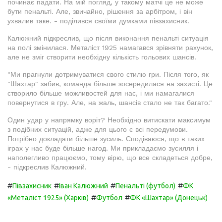
починає падати. На мій погляд, у такому матчі це не може
бути пенальті. Але, звичайно, рішення за арбітром, і він
ухвалив таке. - поділився своїми думками півзахисник.
Калюжний підкреслив, що після виконання пенальті ситуація
на полі змінилася. Металіст 1925 намагався зрівняти рахунок,
але не зміг створити необхідну кількість гольових шансів.
"Ми прагнули дотримуватися свого стилю гри. Після того, як
"Шахтар" забив, команда більше зосередилася на захисті. Це
створило більше можливостей для нас, і ми намагалися
повернутися в гру. Але, на жаль, шансів стало не так багато."
Один удар у напрямку воріт? Необхідно витискати максимум
з подібних ситуацій, адже для цього є всі передумови.
Потрібно докладати більше зусиль. Сподіваюся, що в таких
іграх у нас буде більше нагод. Ми прикладаємо зусилля і
наполегливо працюємо, тому вірю, що все складеться добре,
- підкреслив Калюжний.
#
#
#
#
Півзахисник
Іван Калюжний
Пенальті (футбол)
ФК
#
#
«Металіст 1925» (Харків)
Футбол
ФК «Шахтар» (Донецьк)