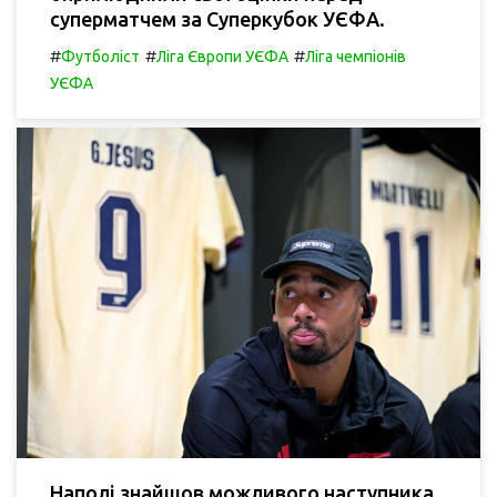
суперматчем за Суперкубок УЄФА.
#
#
#
Футболіст
Ліга Європи УЄФА
Ліга чемпіонів
УЄФА
Наполі знайшов можливого наступника