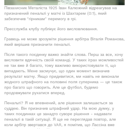
Півзахисник Металіста 1925 Іван Калюжний відреагував на
призначений пенальті у матчі із Шахтарем (0:1), який
забезпечив "гірникам" перемогу в грі.
Пресслужба клубу публікує його висловлювання.
Гравець не може зрозуміти рішення арбітра Віталія Романова,
який вирішив призначити пенальті.
Після такого поєдинку важко знайти слова. Перш за все, хочу
висловити вдячність своїй команді. У таких іграх можливостей
не так вже й багато, тому важливо використовувати ті, що
випадають. Мене засмучує, що один момент визначив
результат матчу. Якщо придивитися, ми навіть не виконали
жодного штрафного на половині поля суперника — це також
про багато що говорить. Але це футбол, будемо
продовжувати рухатися вперед.
Пенальті? Я не впевнений, але рішення залишається за
суддею. Він призначив штрафний удар. На мою думку, у
таких поєдинках це занадто суворе рішення - надавати
пенальті в такій ситуації. Я ще не переглядав повтор, але
коли арбітр звертався до VAR, я помітив, що Лассіна вже