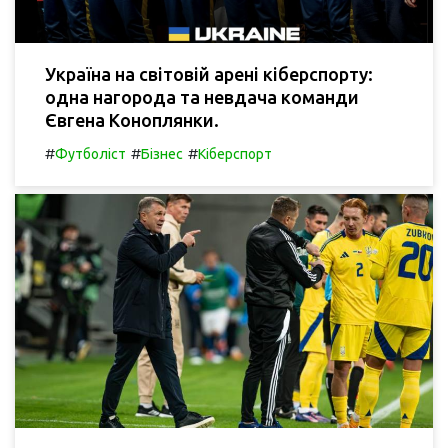
Україна на світовій арені кіберспорту:
одна нагорода та невдача команди
Євгена Коноплянки.
#
#
#
Футболіст
Бізнес
Кіберспорт