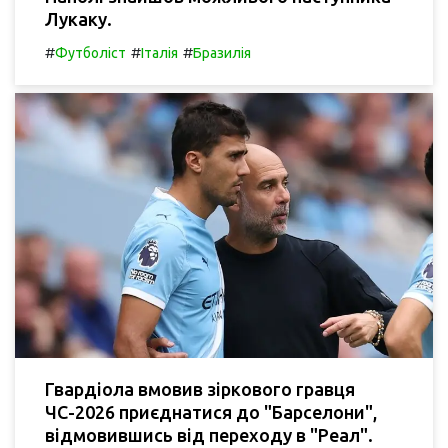
Лукаку.
#
#
#
Футболіст
Італія
Бразилія
Гвардіола вмовив зіркового гравця
ЧС-2026 приєднатися до "Барселони",
відмовившись від переходу в "Реал".