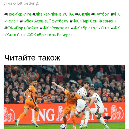
лінією БК betking.
#
#
#
#
#
Прем'єр-ліга
Ліга чемпіонів УЄФА
Англія
Футбол
ФК
#
#
«Челсі»
Кубок Асоціації футболу
ФК «Парі Сен-Жермен»
#
#
#
#
ФК «Порт Вейл»
ФК «Рексхем»
ФК «Брістоль Сіті»
ФК
#
«Халл Сіті»
ФК «Брістоль Роверс»
Читайте також