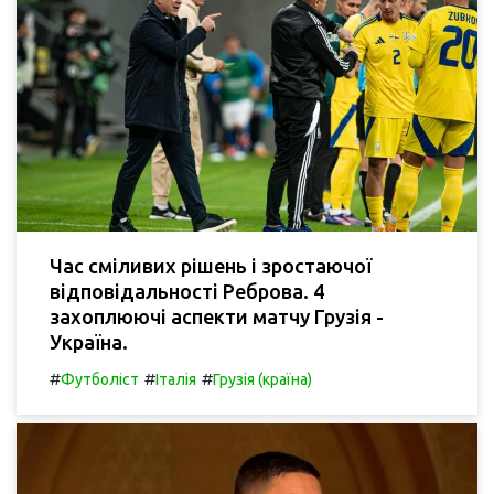
Час сміливих рішень і зростаючої
відповідальності Реброва. 4
захоплюючі аспекти матчу Грузія -
Україна.
#
#
#
Футболіст
Італія
Грузія (країна)