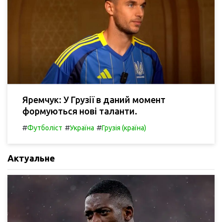
Яремчук: У Грузії в даний момент
формуються нові таланти.
#
#
#
Футболіст
Україна
Грузія (країна)
Актуальне