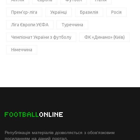
Прем'єр-ліга
Українці
Бразилія
Росія
Ліга Європи УЄФА
Туреччина
Чемпіонат України з футболу
ФК «Динамо» (Київ)
Німеччина
FOOTBALL
ONLINE
Републікація матеріалів дозволяється з обов'язковим
посиланням на даний портал.