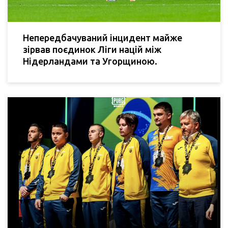
Непередбачуваний інцидент майже
зірвав поєдинок Ліги націй між
Нідерландами та Угорщиною.