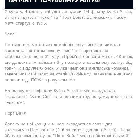
У суботу, 4 квітня, відбудеться зустріч 1/4 фіналу Кубка Англії,
в якій зійдуться "Челсі" та "Порт Вейл". За київським часом
матч стартує о 19:15.
Челсі
Поточна форма діючих чемпіонів світу викликає чимало
запитань. Протягом сезону "сині" не вирізняються
стабільністю: після 31 туру в Прем'єр-лізі вони мають 48 очок,
що дозволяє їм займати 6-у позицію в загальному заліку. Від
топ-4 їх відділяє 6 очок. У Лізі чемпіонів англійська команда
завершила свій шлях на стадії 1/8 фіналу, зазнавши нищівної
поразки від "ПСЖ" з рахунком 2:8.
На шляху до півфіналу Кубка Англії команда здолала
"Чарльтон", "Халл Сіті" та, з певними труднощами, переграла
"Рексгем".
Порт Вейл
Далеко не найкращим чином складається сезон для
колективу із Першої ліги (3-й за силою дивізіон Англії). Після
38 турів чемпіонату на "Порт Вейл" має на балансі тільки 31