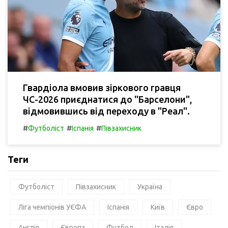
Гвардіола вмовив зіркового гравця
ЧС-2026 приєднатися до "Барселони",
відмовившись від переходу в "Реал".
#
#
#
Футболіст
Іспанія
Півзахисник
Теги
Футболіст
Півзахисник
Україна
Ліга чемпіонів УЄФА
Іспанія
Київ
Євро
Англія
Європа
Футбол
Італія