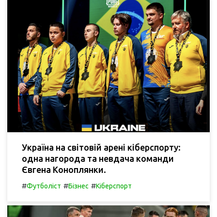
Україна на світовій арені кіберспорту:
одна нагорода та невдача команди
Євгена Коноплянки.
#
#
#
Футболіст
Бізнес
Кіберспорт