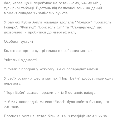
бал, через що й перебуває на останньому, 24-му місці
турнірної таблиці. Відстань від безпечної зони на даний
момент складає 15 залікових пунктів.
У рамках Кубка Англії команда здолала "Молдон", "Бристоль
Роверс", "Флітвуд", "Бристоль Сіті" та "Сандерленд", що
дозволило їй пробитися до чвертьфіналу.
Особисті зустрічі
Колективи ще не зустрічалися в особистих матчах.
Унікальні відомості
* "Челсі" програв у кожному із 4-х попередніх матчів.
У своїх останніх шести матчах "Порт Вейл" здобув лише одну
перемогу.
"Порт Вейл" зазнав поразки в 4 із 5 останніх виїздів.
* У 6/7 попередніх матчах "Челсі" було забито більше, ніж
2.5 голи.
Прогноз Sport.ua: тотал більше 3.5 із коефіцієнтом 1.55 за