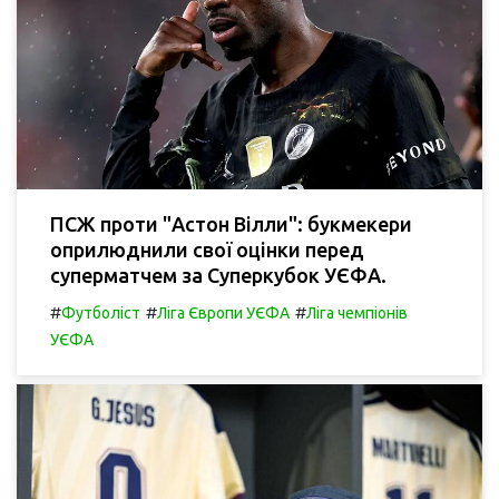
ПСЖ проти "Астон Вілли": букмекери
оприлюднили свої оцінки перед
суперматчем за Суперкубок УЄФА.
#
#
#
Футболіст
Ліга Європи УЄФА
Ліга чемпіонів
УЄФА