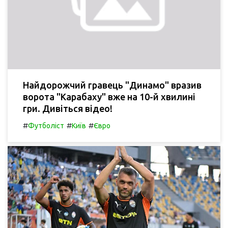
Найдорожчий гравець "Динамо" вразив
ворота "Карабаху" вже на 10-й хвилині
гри. Дивіться відео!
#
#
#
Футболіст
Київ
Євро