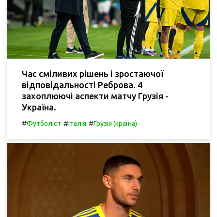
Час сміливих рішень і зростаючої
відповідальності Реброва. 4
захоплюючі аспекти матчу Грузія -
Україна.
#
#
#
Футболіст
Італія
Грузія (країна)