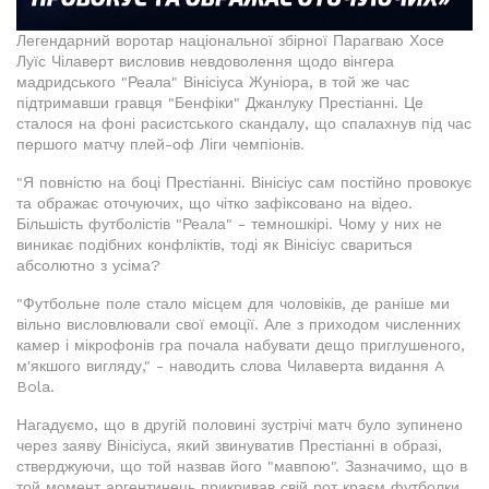
Легендарний воротар національної збірної Парагваю Хосе
Луїс Чілаверт висловив невдоволення щодо вінгера
мадридського "Реала" Вінісіуса Жуніора, в той же час
підтримавши гравця "Бенфіки" Джанлуку Престіанні. Це
сталося на фоні расистського скандалу, що спалахнув під час
першого матчу плей-оф Ліги чемпіонів.
"Я повністю на боці Престіанні. Вінісіус сам постійно провокує
та ображає оточуючих, що чітко зафіксовано на відео.
Більшість футболістів "Реала" - темношкірі. Чому у них не
виникає подібних конфліктів, тоді як Вінісіус свариться
абсолютно з усіма?
"Футбольне поле стало місцем для чоловіків, де раніше ми
вільно висловлювали свої емоції. Але з приходом численних
камер і мікрофонів гра почала набувати дещо приглушеного,
м'якшого вигляду," - наводить слова Чилаверта видання A
Bola.
Нагадуємо, що в другій половині зустрічі матч було зупинено
через заяву Вінісіуса, який звинуватив Престіанні в образі,
стверджуючи, що той назвав його "мавпою". Зазначимо, що в
той момент аргентинець прикривав свій рот краєм футболки.