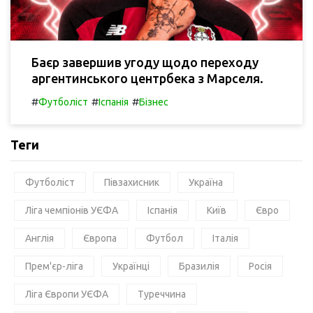
Баєр завершив угоду щодо переходу
аргентинського центрбека з Марселя.
#
#
#
Футболіст
Іспанія
Бізнес
Теги
Футболіст
Півзахисник
Україна
Ліга чемпіонів УЄФА
Іспанія
Київ
Євро
Англія
Європа
Футбол
Італія
Прем'єр-ліга
Українці
Бразилія
Росія
Ліга Європи УЄФА
Туреччина