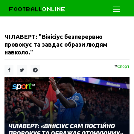
FOOTBALL
ONLINE
ЧІЛАВЕРТ: "Вінісіус безперервно
провокує та завдає образи людям
навколо."
#
Спорт