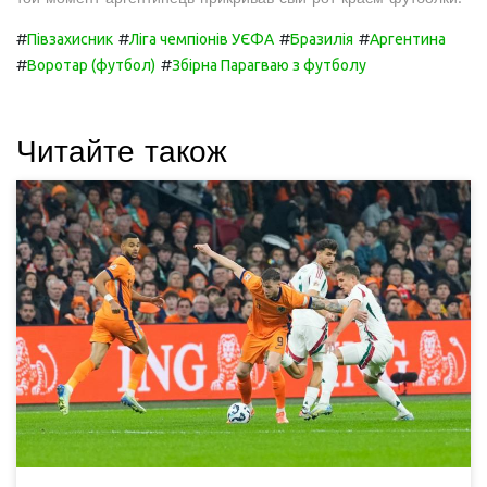
#
#
#
#
Півзахисник
Ліга чемпіонів УЄФА
Бразилія
Аргентина
#
#
Воротар (футбол)
Збірна Парагваю з футболу
Читайте також