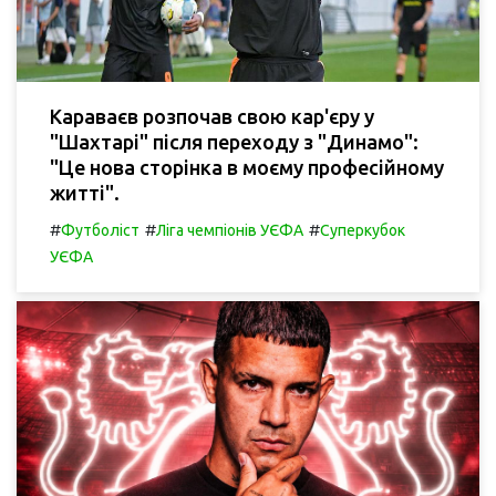
Караваєв розпочав свою кар'єру у
"Шахтарі" після переходу з "Динамо":
"Це нова сторінка в моєму професійному
житті".
#
#
#
Футболіст
Ліга чемпіонів УЄФА
Суперкубок
УЄФА