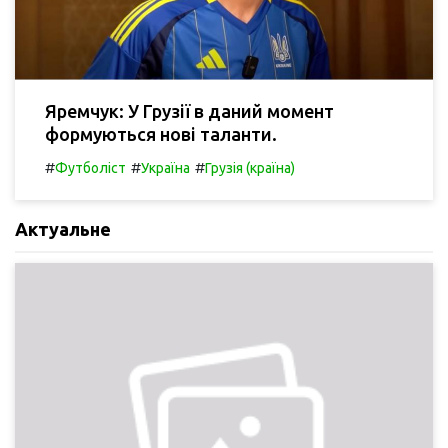
Яремчук: У Грузії в даний момент
формуються нові таланти.
#
#
#
Футболіст
Україна
Грузія (країна)
Актуальне