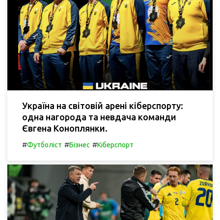
Україна на світовій арені кіберспорту:
одна нагорода та невдача команди
Євгена Коноплянки.
#
#
#
Футболіст
Бізнес
Кіберспорт