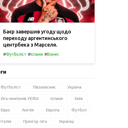
Баєр завершив угоду щодо
переходу аргентинського
центрбека з Марселя.
#
#
#
Футболіст
Іспанія
Бізнес
еги
Футболіст
Півзахисник
Україна
Ліга чемпіонів УЄФА
Іспанія
Київ
Євро
Англія
Європа
Футбол
Італія
Прем'єр-ліга
Українці