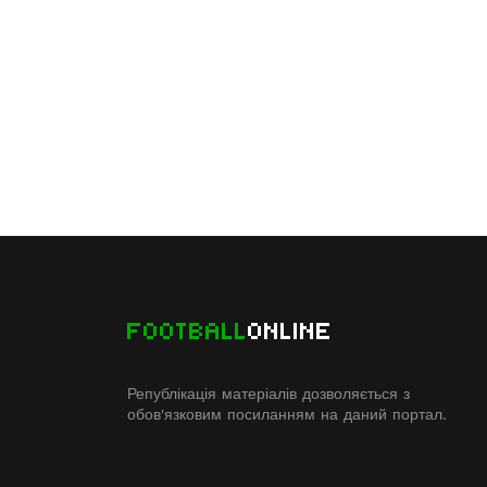
FOOTBALL
ONLINE
Републікація матеріалів дозволяється з
обов'язковим посиланням на даний портал.