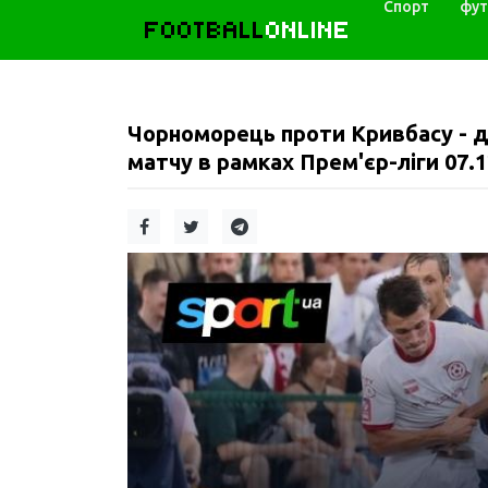
Спорт
фут
FOOTBALL
ONLINE
Чорноморець проти Кривбасу - д
матчу в рамках Прем'єр-ліги 07.