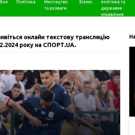
бол
Політика
Мистецтво
Бізнес
політика та
та розваги
державне
управління
ивіться онлайн текстову трансляцію
Н
12.2024 року на СПОРТ.UA.