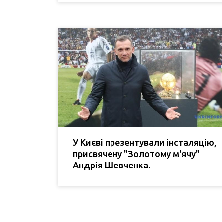
У Києві презентували інсталяцію,
присвячену "Золотому м'ячу"
Андрія Шевченка.