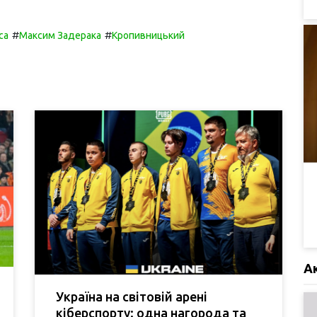
#
#
са
Максим Задерака
Кропивницький
А
Україна на світовій арені
кіберспорту: одна нагорода та