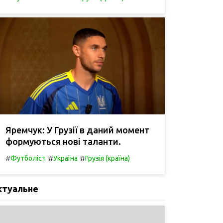
Яремчук: У Грузії в даний момент
формуються нові таланти.
#
#
#
Футболіст
Україна
Грузія (країна)
ктуальне