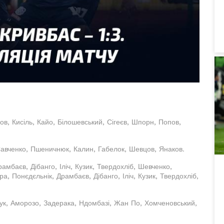
в, Кисіль, Кайо, Білошевський, Сігеєв, Шпорн, Попов,
 Савченко, Пшеничнюк, Калин, Габелок, Шевцов, Янаков.
мбаєв, Дібанго, Іліч, Кузик, Твердохліб, Шевченко,
, Понєдєльнік, Драмбаєв, Дібанго, Іліч, Кузик, Твердохліб,
чук, Аморозо, Задерака, Ндомбазі, Жан По, Хомченовський,