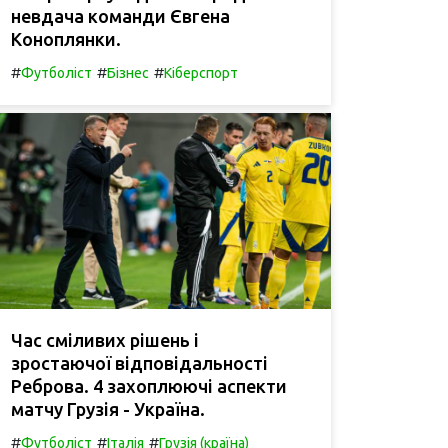
невдача команди Євгена
Коноплянки.
#
#
#
Футболіст
Бізнес
Кіберспорт
Час сміливих рішень і
зростаючої відповідальності
Реброва. 4 захоплюючі аспекти
матчу Грузія - Україна.
#
#
#
Футболіст
Італія
Грузія (країна)