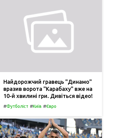
Найдорожчий гравець "Динамо"
вразив ворота "Карабаху" вже на
10-й хвилині гри. Дивіться відео!
#
#
#
Футболіст
Київ
Євро