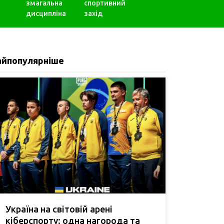
змагальна
спортивний
дисципліна
захід
айпопулярніше
Україна на світовій арені
кіберспорту: одна нагорода та