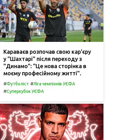
Караваєв розпочав свою кар'єру
у "Шахтарі" після переходу з
"Динамо": "Це нова сторінка в
моєму професійному житті".
#
#
Футболіст
Ліга чемпіонів УЄФА
#
Суперкубок УЄФА