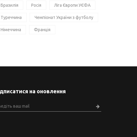
Бразилія
Росія
Ліга Європи УЄФА
Туреччина
Чемпіонат України з футболу
Німеччина
Франція
ідписатися на оновлення