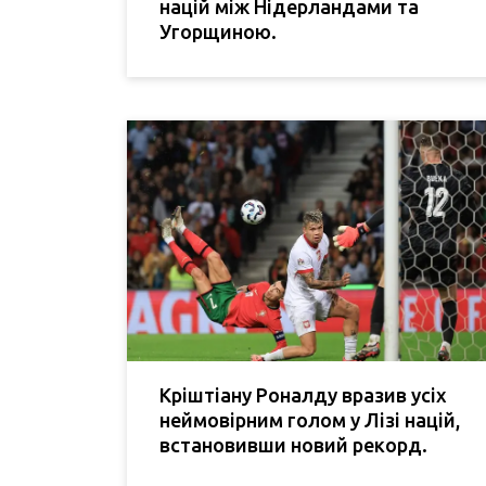
націй між Нідерландами та
Угорщиною.
Кріштіану Роналду вразив усіх
неймовірним голом у Лізі націй,
встановивши новий рекорд.