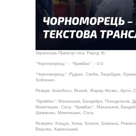
Українська Прем'єр-ліга. Раунд 16.
"Чорноморець" - "Кривбас" - 0:0
"Чорноморець": Рудько, Скиба, Лацабідзе, Єрмако
Хобленко.
Резерв: Аніагбосо, Вічний, Жаржу Мозес, Арсіч,
"Кривбас": Маханьков, Бандейра, Понєдєльнік, Дра
Микитишин, Соса. "Кривбас": Маханьков, Бандейра
Шевченко, Микитишин, Соса.
Резервні: Кліщук, Хома, Конате, Бізімана, Роман
Вакулко, Каменський.