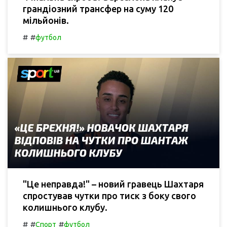
грандіозний трансфер на суму 120
мільйонів.
#
#
футбол
"Це неправда!" – новий гравець Шахтаря
спростував чутки про тиск з боку свого
колишнього клубу.
#
#
#
Спорт
футбол