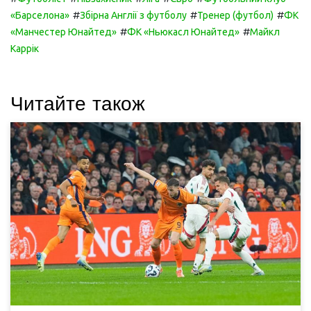
#
#
#
«Барселона»
Збірна Англії з футболу
Тренер (футбол)
ФК
#
#
«Манчестер Юнайтед»
ФК «Ньюкасл Юнайтед»
Майкл
Каррік
Читайте також