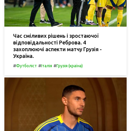
Час сміливих рішень і зростаючої
відповідальності Реброва. 4
захоплюючі аспекти матчу Грузія -
Україна.
#
#
#
Футболіст
Італія
Грузія (країна)