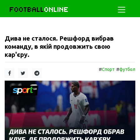
FOOTBALL
ONLINE
Дива не сталося. Решфорд вибрав
команду, в якій продовжить свою
кар'єру.
#
#
Спорт
футбол