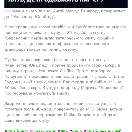
28-річний вінгер збірної Англії Маркус Решфорд повернеться
до "Манчестер Юнайтед".
У попередньому сезоні англійський футболіст грав на умовах
оренди з можливістю викупу за 35 мільйонів євро у
"Барселони". Керівництво каталонського клубу офіційно
запевнило, що завершить оформлення повноцінного
трансферу гравця наприкінці сезону.
Футболіст висловив своє бажання не повертатися до
"Манчестер Юнайтед" і прагне продовжити свою кар'єру в
одному з грандів іспанської Ла Ліги. Проте незабаром
"блауграна" несподівано підписала гравця "Ньюкасла" Ентоні
Гордона, який є конкурентом Рашфорда в збірній Англії, за
80 мільйонів євро. В угоді про оренду Маркуса "Барселона"
проігнорувала можливість викупу.
Джерело повідомляє, що гравець змирився з ситуацією і
готується після ЧС-2026 повернутись до МЮ. Зазначається,
що головний тренер команди Майкл Каррік готовий дати
шанс вихованцю клубу.
#
#
#
#
#
Футболіст
Півзахисник
Ліга
Євро
Футбольний клуб