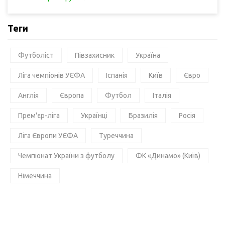
Теги
Футболіст
Півзахисник
Україна
Ліга чемпіонів УЄФА
Іспанія
Київ
Євро
Англія
Європа
Футбол
Італія
Прем'єр-ліга
Українці
Бразилія
Росія
Ліга Європи УЄФА
Туреччина
Чемпіонат України з футболу
ФК «Динамо» (Київ)
Німеччина