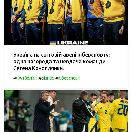
Україна на світовій арені кіберспорту:
одна нагорода та невдача команди
Євгена Коноплянки.
#
#
#
Футболіст
Бізнес
Кіберспорт