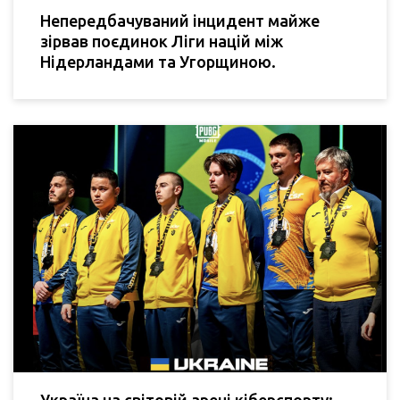
Непередбачуваний інцидент майже
зірвав поєдинок Ліги націй між
Нідерландами та Угорщиною.
Україна на світовій арені кіберспорту: