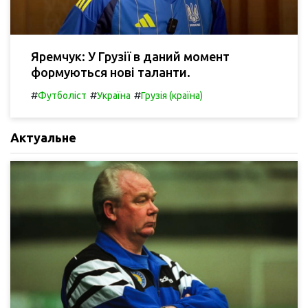
Яремчук: У Грузії в даний момент
формуються нові таланти.
#
#
#
Футболіст
Україна
Грузія (країна)
Актуальне