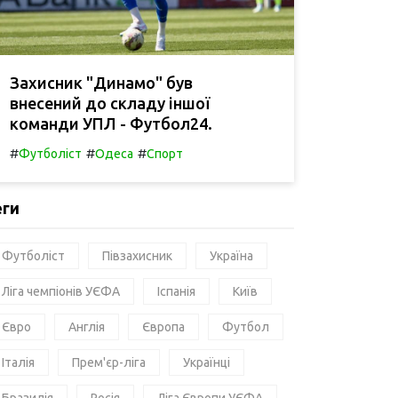
Захисник "Динамо" був
внесений до складу іншої
команди УПЛ - Футбол24.
#
#
#
Футболіст
Одеса
Спорт
еги
Футболіст
Півзахисник
Україна
Ліга чемпіонів УЄФА
Іспанія
Київ
Євро
Англія
Європа
Футбол
Італія
Прем'єр-ліга
Українці