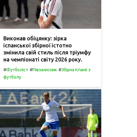
Виконав обіцянку: зірка
іспанської збірної істотно
змінила свій стиль після тріумфу
на чемпіонаті світу 2026 року.
#
#
#
Футболіст
Півзахисник
Збірна Іспанії з
футболу