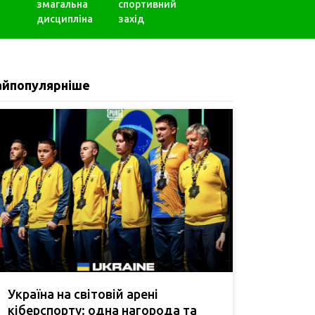
змагальна
спортивний
дисципліна
захід
айпопулярніше
Україна на світовій арені
кіберспорту: одна нагорода та