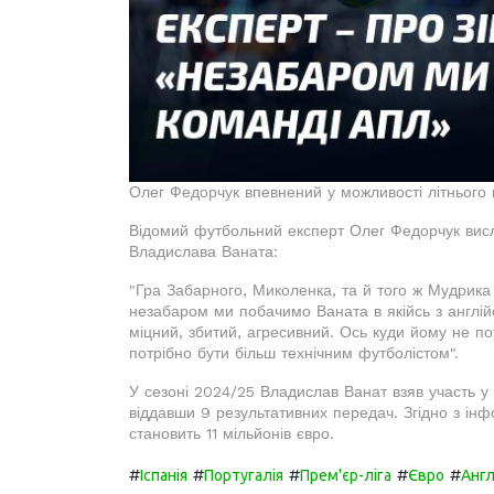
Олег Федорчук впевнений у можливості літнього
Відомий футбольний експерт Олег Федорчук висл
Владислава Ваната:
"Гра Забарного, Миколенка, та й того ж Мудрика
незабаром ми побачимо Ваната в якійсь з англій
міцний, збитий, агресивний. Ось куди йому не пот
потрібно бути більш технічним футболістом".
У сезоні 2024/25 Владислав Ванат взяв участь у 4
віддавши 9 результативних передач. Згідно з інф
становить 11 мільйонів євро.
#
#
#
#
#
Іспанія
Португалія
Прем'єр-ліга
Євро
Англ