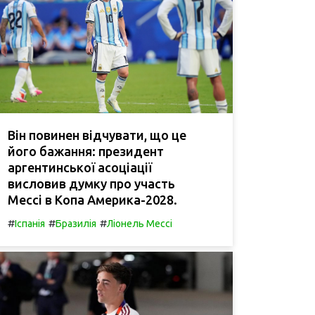
Він повинен відчувати, що це
його бажання: президент
аргентинської асоціації
висловив думку про участь
Мессі в Копа Америка-2028.
#
#
#
Іспанія
Бразилія
Ліонель Мессі