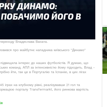
 переходу Владислава Ваната.
овився про майбутнє нападника київського "Динамо"
 підвищила інтерес до наших футболістів. Я думаю, що
ських команд. АПЛ за інтенсивністю йому підходить. Влад -
рібно йти, так це в Португалію та Іспанію, в цих лігах
5 іграх на клубному рівні, реалізувавши 21 гол та
ормацією порталу Transfermarkt, його ринкова вартість
ія