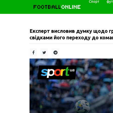
Спорт
фут
FOOTBALL
ONLINE
Експерт висловив думку щодо г
свідками його переходу до коман