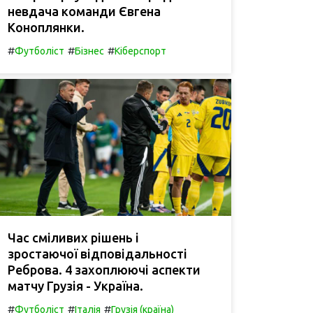
невдача команди Євгена
Коноплянки.
#
#
#
Футболіст
Бізнес
Кіберспорт
Час сміливих рішень і
зростаючої відповідальності
Реброва. 4 захоплюючі аспекти
матчу Грузія - Україна.
#
#
#
Футболіст
Італія
Грузія (країна)