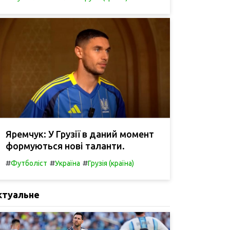
Яремчук: У Грузії в даний момент
формуються нові таланти.
#
#
#
Футболіст
Україна
Грузія (країна)
ктуальне