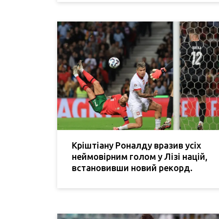
Кріштіану Роналду вразив усіх
неймовірним голом у Лізі націй,
встановивши новий рекорд.