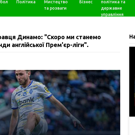
бол
Політика
Мистецтво
Бізнес
політика та
та розваги
державне
управління
равця Динамо: "Скоро ми станемо
Н
ди англійської Прем'єр-ліги".