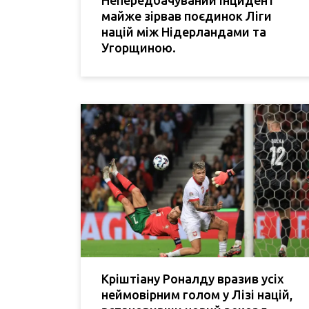
Непередбачуваний інцидент
майже зірвав поєдинок Ліги
націй між Нідерландами та
Угорщиною.
Кріштіану Роналду вразив усіх
неймовірним голом у Лізі націй,