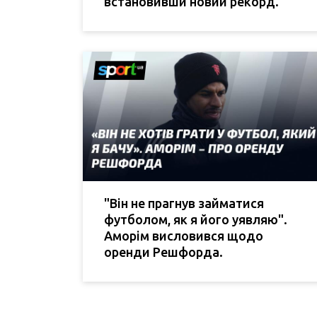
встановивши новий рекорд.
"Він не прагнув займатися
футболом, як я його уявляю".
Аморім висловився щодо
оренди Решфорда.