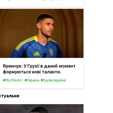
Яремчук: У Грузії в даний момент
формуються нові таланти.
#
#
#
Футболіст
Україна
Грузія (країна)
ктуальне