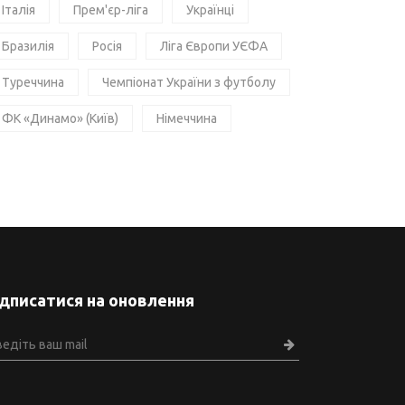
Італія
Прем'єр-ліга
Українці
Бразилія
Росія
Ліга Європи УЄФА
Туреччина
Чемпіонат України з футболу
ФК «Динамо» (Київ)
Німеччина
ідписатися на оновлення