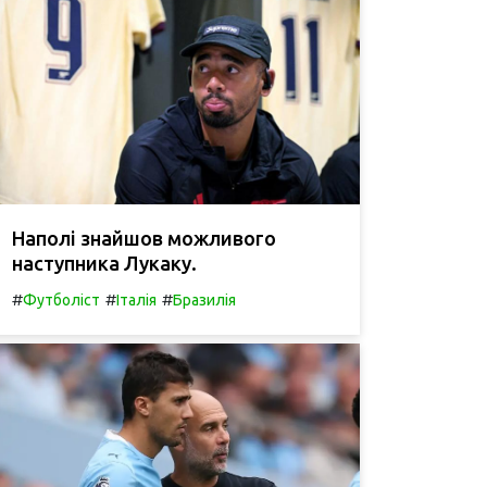
Наполі знайшов можливого
наступника Лукаку.
#
#
#
Футболіст
Італія
Бразилія