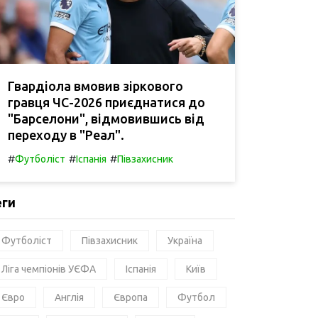
Гвардіола вмовив зіркового
гравця ЧС-2026 приєднатися до
"Барселони", відмовившись від
переходу в "Реал".
#
#
#
Футболіст
Іспанія
Півзахисник
еги
Футболіст
Півзахисник
Україна
Ліга чемпіонів УЄФА
Іспанія
Київ
Євро
Англія
Європа
Футбол