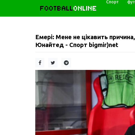
Спорт
фут
FOOTBALL
ONLINE
Емері: Мене не цікавить причин
Юнайтед - Спорт bigmir)net