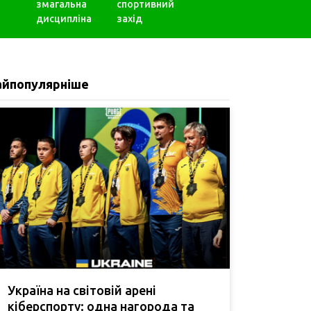
змагальна
спортивний
дисципліна
захід
айпопулярніше
Україна на світовій арені
кіберспорту: одна нагорода та