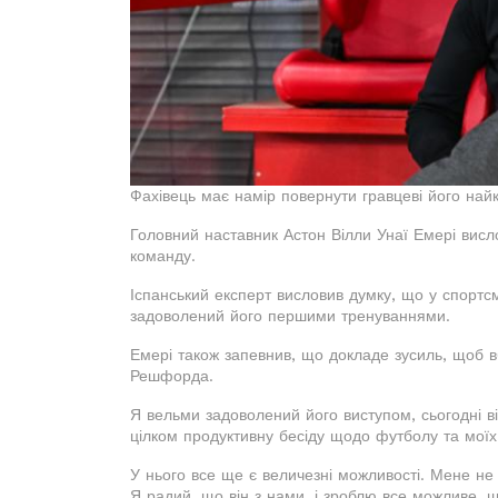
Фахівець має намір повернути гравцеві його на
Головний наставник Астон Вілли Унаї Емері вис
команду.
Іспанський експерт висловив думку, що у спортс
задоволений його першими тренуваннями.
Емері також запевнив, що докладе зусиль, щоб 
Решфорда.
Я вельми задоволений його виступом, сьогодні ві
цілком продуктивну бесіду щодо футболу та моїх 
У нього все ще є величезні можливості. Мене не
Я радий, що він з нами, і зроблю все можливе,