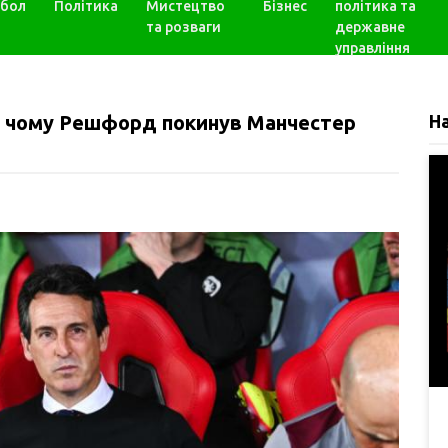
бол
Політика
Мистецтво
Бізнес
політика та
та розваги
державне
управління
а, чому Решфорд покинув Манчестер
Н