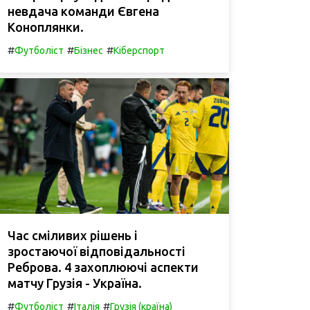
невдача команди Євгена
Коноплянки.
#
#
#
Футболіст
Бізнес
Кіберспорт
Час сміливих рішень і
зростаючої відповідальності
Реброва. 4 захоплюючі аспекти
матчу Грузія - Україна.
#
#
#
Футболіст
Італія
Грузія (країна)