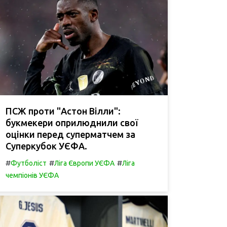
ПСЖ проти "Астон Вілли":
букмекери оприлюднили свої
оцінки перед суперматчем за
Суперкубок УЄФА.
#
#
#
Футболіст
Ліга Європи УЄФА
Ліга
чемпіонів УЄФА