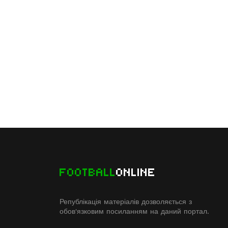
FOOTBALL
ONLINE
Републікація матеріалів дозволяється з
обов'язковим посиланням на даний портал.