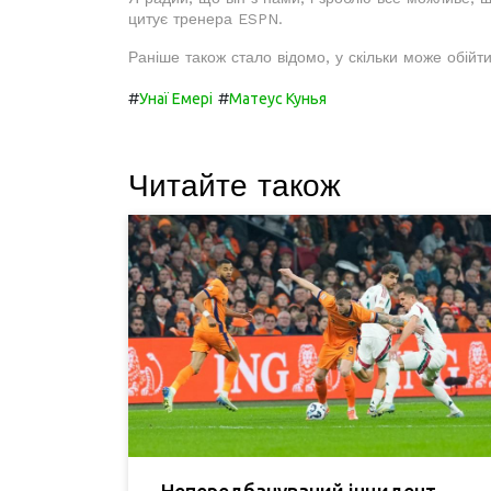
цитує тренера ESPN.
Раніше також стало відомо, у скільки може обійт
#
#
Унаї Емері
Матеус Кунья
Читайте також