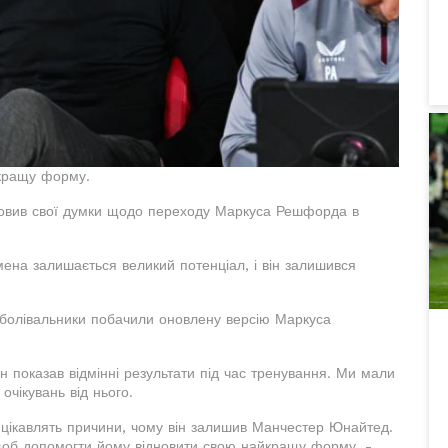
йкращу форму.
ловив свої думки щодо переходу Маркуса Решфорда в
мена залишається великий потенціал, і він залишився
вболівальники побачили оновлену версію Маркуса
н показав відмінні результати під час тренування. Ми мали
очікувань від нього.
 цікавлять причини, чому він залишив Манчестер Юнайтед.
 щоб допомогти йому відновити свою найкращу форму, -