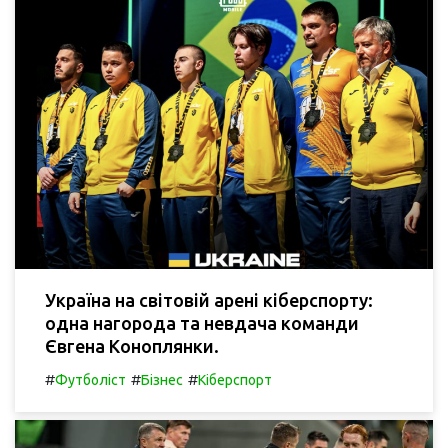
Україна на світовій арені кіберспорту:
одна нагорода та невдача команди
Євгена Коноплянки.
#
#
#
Футболіст
Бізнес
Кіберспорт