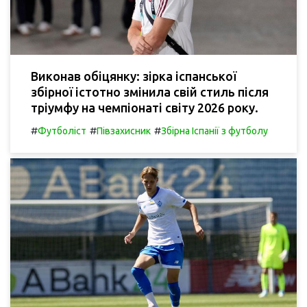
Виконав обіцянку: зірка іспанської
збірної істотно змінила свій стиль після
тріумфу на чемпіонаті світу 2026 року.
#
#
#
Футболіст
Півзахисник
Збірна Іспанії з футболу