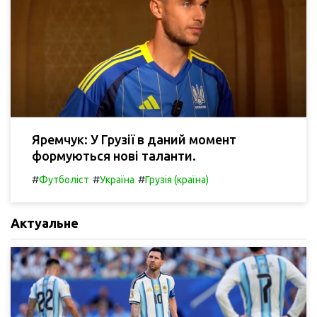
Яремчук: У Грузії в даний момент
формуються нові таланти.
#
#
#
Футболіст
Україна
Грузія (країна)
Актуальне