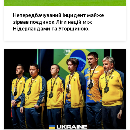
Непередбачуваний інцидент майже
зірвав поєдинок Ліги націй між
Нідерландами та Угорщиною.