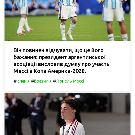
Він повинен відчувати, що це його
бажання: президент аргентинської
асоціації висловив думку про участь
Мессі в Копа Америка-2028.
#
#
#
Іспанія
Бразилія
Ліонель Мессі