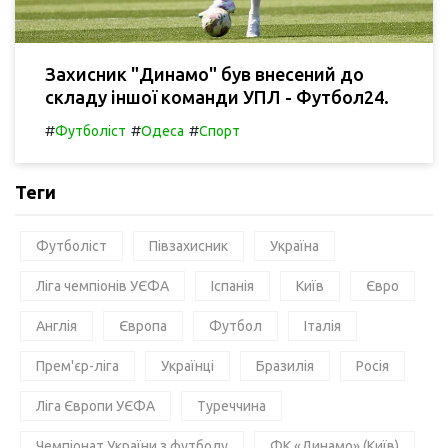
Захисник "Динамо" був внесений до
складу іншої команди УПЛ - Футбол24.
#
#
#
Футболіст
Одеса
Спорт
Теги
Футболіст
Півзахисник
Україна
Ліга чемпіонів УЄФА
Іспанія
Київ
Євро
Англія
Європа
Футбол
Італія
Прем'єр-ліга
Українці
Бразилія
Росія
Ліга Європи УЄФА
Туреччина
Чемпіонат України з футболу
ФК «Динамо» (Київ)