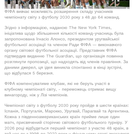
ФІФА вивчає можливість розширення складу учасників
чемпіонату світу з футболу 2030 року з 48 до 64 команд.
Згідно з інформацією, наданою The New York Times,
ініціатива щодо збільшення кількості команд-учасниць була
запропонована Ігнасіо Алонсо, президентом уругвайської
футбольної асоціації та членом Ради ФІФА — виконавчого
органу світової футбольної асоціації. Представник ФІФА
підтвердив виданню The Guardian, що організація повинна
розглянути пропозиції, що надходять від членів правління. За
даними джерел, ця ідея виникла спонтанно в кінці зустрічі,
що відбулася 5 березня.
ФІФА компенсуватиме клубам, які не беруть участі в
клубному чемпіонаті світу, - переможець отримає вищу
винагороду, ніж у Лізі чемпіонів.
Чемпіонат світу з футболу 2030 року пройде в шести країнах:
Іспанія, Португалія, Марокко, Уругвай, Парагвай та Аргентина.
Кожна з південноамериканських країн прийме лише один
матч, присвячений сторіччю світового футбольного турніру. У
2026 році відбудеться перший чемпіонат з участю 48 країн, в
той час як з 1998 по 2022 роки у фінальному етапі змагалися