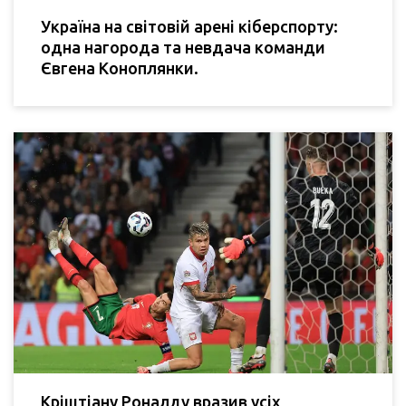
Україна на світовій арені кіберспорту:
одна нагорода та невдача команди
Євгена Коноплянки.
Кріштіану Роналду вразив усіх