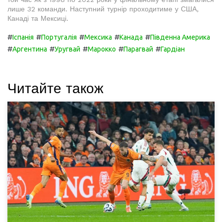
лише 32 команди. Наступний турнір проходитиме у США,
Канаді та Мексиці.
#
#
#
#
#
Іспанія
Португалія
Мексика
Канада
Південна Америка
#
#
#
#
#
Аргентина
Уругвай
Марокко
Парагвай
Гардіан
Читайте також