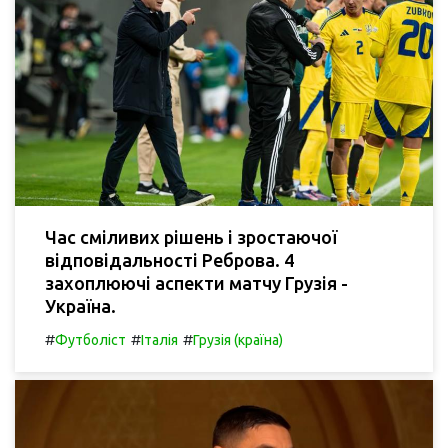
Час сміливих рішень і зростаючої
відповідальності Реброва. 4
захоплюючі аспекти матчу Грузія -
Україна.
#
#
#
Футболіст
Італія
Грузія (країна)