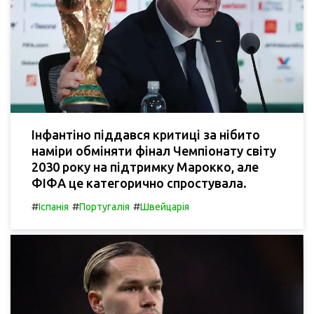
Інфантіно піддався критиці за нібито
наміри обміняти фінал Чемпіонату світу
2030 року на підтримку Марокко, але
ФІФА це категорично спростувала.
#
#
#
Іспанія
Португалія
Швейцарія