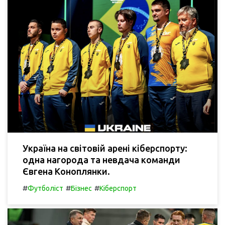
Україна на світовій арені кіберспорту:
одна нагорода та невдача команди
Євгена Коноплянки.
#
#
#
Футболіст
Бізнес
Кіберспорт