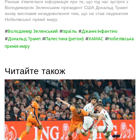
Раніше з'являлася інформація про те, що під час зустрічі з
Володимиром Зеленським президент США Дональд Трамп
знову висловив незадоволення тим, що не став лауреатом
Нобелівської премії миру.
#
#
#
Володимир Зеленський
Ізраїль
Джанні Інфантіно
#
#
#
#
Дональд Трамп
Палестина (регіон)
ХАМАС
Нобелівська
премія миру
Читайте також