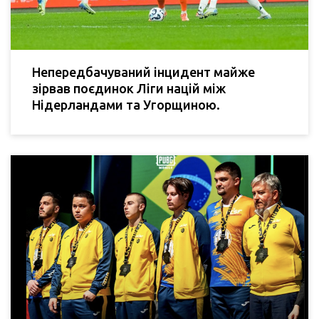
Непередбачуваний інцидент майже
зірвав поєдинок Ліги націй між
Нідерландами та Угорщиною.