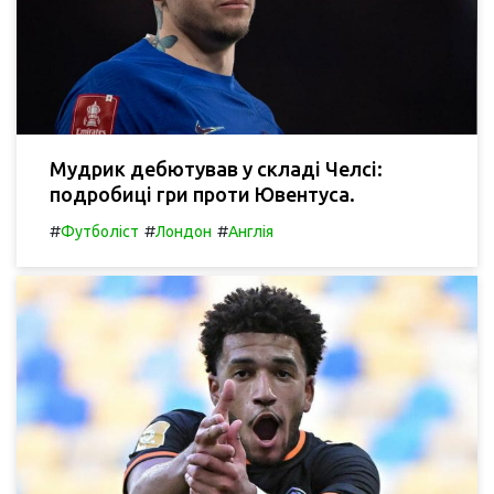
Мудрик дебютував у складі Челсі:
подробиці гри проти Ювентуса.
#
#
#
Футболіст
Лондон
Англія