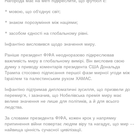
Нагорода має на меті підкреслити, що футбол є:
* мовою, що об'єднує світ;
* знаком порозуміння між націями;
* засобом єдності на глобальному рівні.
Інфантіно висловився щодо значення миру.
Раніше президент ФІФА неодноразово підкреслював
важливість миру в глобальному вимірі. Він висловив свою
думку з приводу коментарів президента США Дональда
Трампа стосовно підписання першої фази мирної угоди між
Ізраїлем та палестинським рухом ХАМАС.
Інфантіно підтримав дипломатичні зусилля, що призвели до
перемир'я, і зазначив, що Нобелівська премія миру має
велике значення не лише для політиків, а й для всього
людства.
За словами президента ФІФА, кожен крок у напрямку
припинення війни повертає людям віру та нагадує, що мир --
найвища цінність сучасної цивілізації.