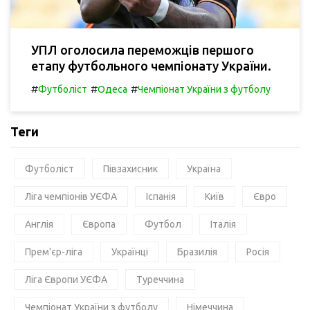
УПЛ оголосила переможців першого
етапу футбольного чемпіонату України.
#
#
#
Футболіст
Одеса
Чемпіонат України з футболу
Теги
Футболіст
Півзахисник
Україна
Ліга чемпіонів УЄФА
Іспанія
Київ
Євро
Англія
Європа
Футбол
Італія
Прем'єр-ліга
Українці
Бразилія
Росія
Ліга Європи УЄФА
Туреччина
Чемпіонат України з футболу
Німеччина