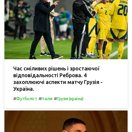
Час сміливих рішень і зростаючої
відповідальності Реброва. 4
захоплюючі аспекти матчу Грузія -
Україна.
#
#
#
Футболіст
Італія
Грузія (країна)