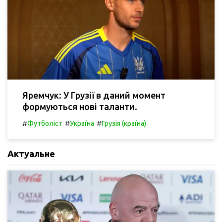
Яремчук: У Грузії в даний момент
формуються нові таланти.
#
#
#
Футболіст
Україна
Грузія (країна)
Актуальне