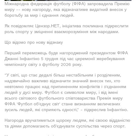
Міжнародна федерація футболу (ФІФА) запровадила Премію
миру -- нову нагороду, яка відзначатиме видатний внесок у
боротьбу за мир і єднання людей.
Як повідомляє Цензор.НЕТ, ініціатива покликана підкреслити
роль спорту у зміцненні взаєморозуміння між народами.
Що відомо про нову відзнаку
Перший переможець буде нагороджений президентом ФІФА
Джанні Інфантіно 5 грудня під час церемонії жеребкування
чемпіонату світу з футболу 2026 року.
"У світі, що стає дедалі більш нестабільним і розділеним,
надзвичайно важливо відзначити значний внесок тих, хто
невтомно працює над припиненням конфліктів і з'єднанням
людей у дусі миру. Футбол є символом миру, і від імені
всього світового футбольного співтовариства Премія миру
ФІФА 'Футбол об'єднує світ' стане визнанням величезних
зусиль людей, які сприяють єдності," - підкреслив Інфантіно.
Нагорода вручатиметься щороку людям, які своєю відданістю
та діями допомагають об'єднувати суспільства через спорт.