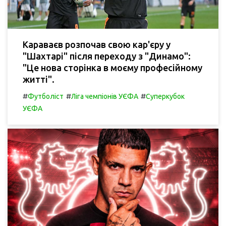
Караваєв розпочав свою кар'єру у
"Шахтарі" після переходу з "Динамо":
"Це нова сторінка в моєму професійному
житті".
#
#
#
Футболіст
Ліга чемпіонів УЄФА
Суперкубок
УЄФА