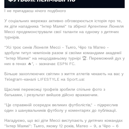
І не пригадаєш нічого подібного
У соціальних мережах активно обговорюється історія про те,
як діти нападника "Інтер Маямі" та збірної Аргентини Ліонеля
Мессі продемонстрували свої таланти на одному з дитячих
турнірів.
"Усі троє синів Ліонеля Мессі - Тьяго, Чіро та Матео -
здобули титул чемпіонів разом зі своїми командами академії
"Інтер Маямі" на нещодавньому турнірі 🏆. Переможний дух у
них в генах 🔥", - зазначає ESPN FC.
Більше захоплюючих світлин з життя атлетів чекають на вас у
Telegram-каналі LIFESTYLE на Sport.ua!
Щасливі переможці трофеїв зробили спільне фото з
батьками, і результат вийшов дійсно вражаючим.
"Це справжній осередок великих футболістів," - підкреслив
один з шанувальників футболу у коментарях до публікації.
Нагадуємо, що всі діти Мессі виступають у дитячих командах
"Інтер Маямі": Тьяго, якому 12 років, Матео – 9, а Чіро – 6