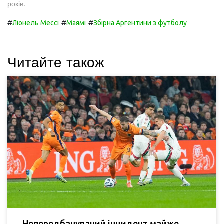
років.
#
#
#
Ліонель Мессі
Маямі
Збірна Аргентини з футболу
Читайте також
Непередбачуваний інцидент майже