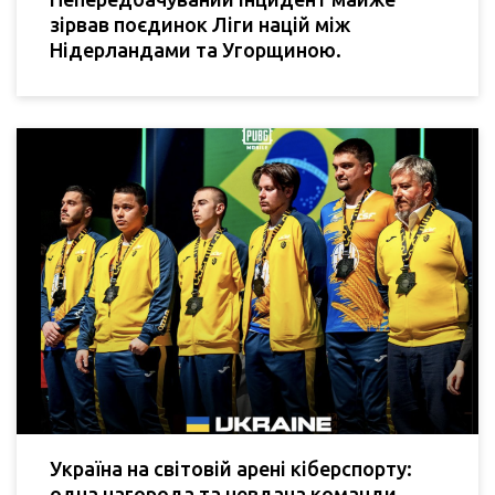
зірвав поєдинок Ліги націй між
Нідерландами та Угорщиною.
Україна на світовій арені кіберспорту:
одна нагорода та невдача команди