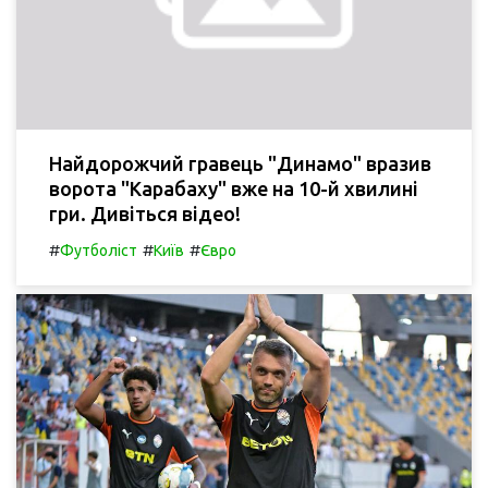
Найдорожчий гравець "Динамо" вразив
ворота "Карабаху" вже на 10-й хвилині
гри. Дивіться відео!
#
#
#
Футболіст
Київ
Євро