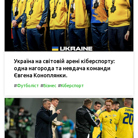
Україна на світовій арені кіберспорту:
одна нагорода та невдача команди
Євгена Коноплянки.
#
#
#
Футболіст
Бізнес
Кіберспорт