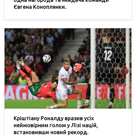
Євгена Коноплянки.
Кріштіану Роналду вразив усіх
неймовірним голом у Лізі націй,
встановивши новий рекорд.