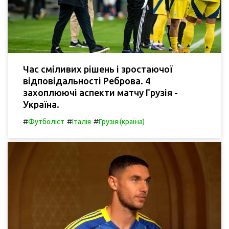
Час сміливих рішень і зростаючої
відповідальності Реброва. 4
захоплюючі аспекти матчу Грузія -
Україна.
#
#
#
Футболіст
Італія
Грузія (країна)