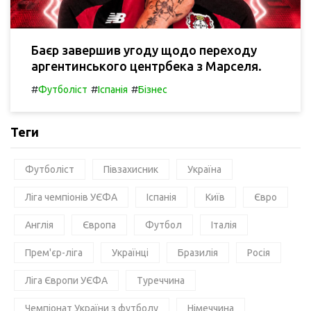
Баєр завершив угоду щодо переходу
аргентинського центрбека з Марселя.
#
#
#
Футболіст
Іспанія
Бізнес
Теги
Футболіст
Півзахисник
Україна
Ліга чемпіонів УЄФА
Іспанія
Київ
Євро
Англія
Європа
Футбол
Італія
Прем'єр-ліга
Українці
Бразилія
Росія
Ліга Європи УЄФА
Туреччина
Чемпіонат України з футболу
Німеччина