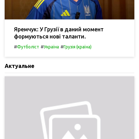
Яремчук: У Грузії в даний момент
формуються нові таланти.
#
#
#
Футболіст
Україна
Грузія (країна)
Актуальне