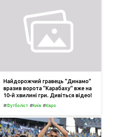
Найдорожчий гравець "Динамо"
вразив ворота "Карабаху" вже на
10-й хвилині гри. Дивіться відео!
#
#
#
Футболіст
Київ
Євро