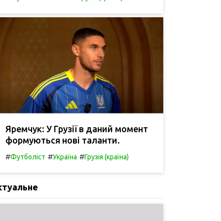
Яремчук: У Грузії в даний момент
формуються нові таланти.
#
#
#
Футболіст
Україна
Грузія (країна)
ктуальне