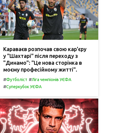
Караваєв розпочав свою кар'єру
у "Шахтарі" після переходу з
"Динамо": "Це нова сторінка в
моєму професійному житті".
#
#
Футболіст
Ліга чемпіонів УЄФА
#
Суперкубок УЄФА