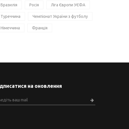
Бразилія
Росія
Ліга Європи УЄФА
Туреччина
Чемпіонат України з футболу
Німеччина
Франція
ідписатися на оновлення