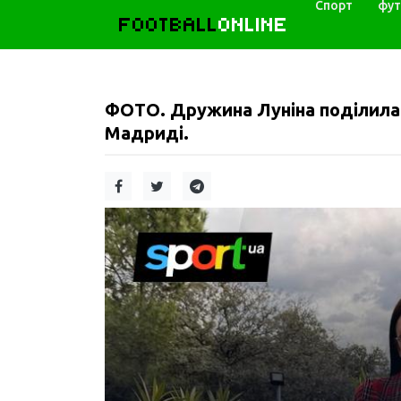
Спорт
фут
FOOTBALL
ONLINE
ФОТО. Дружина Луніна поділилас
Мадриді.