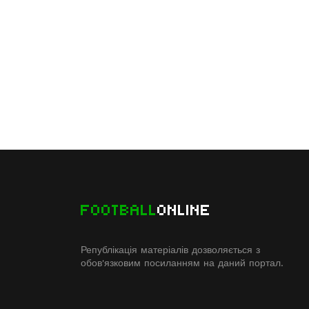
FOOTBALL
ONLINE
Републікація матеріалів дозволяється з
обов'язковим посиланням на даний портал.