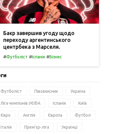
Баєр завершив угоду щодо
переходу аргентинського
центрбека з Марселя.
#
#
#
Футболіст
Іспанія
Бізнес
еги
Футболіст
Півзахисник
Україна
Ліга чемпіонів УЄФА
Іспанія
Київ
Євро
Англія
Європа
Футбол
Італія
Прем'єр-ліга
Українці