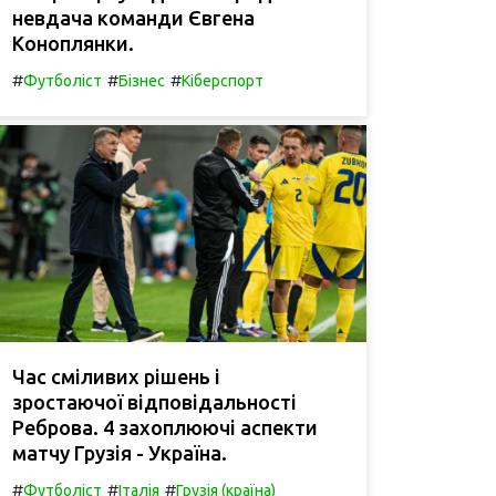
невдача команди Євгена
Коноплянки.
#
#
#
Футболіст
Бізнес
Кіберспорт
Час сміливих рішень і
зростаючої відповідальності
Реброва. 4 захоплюючі аспекти
матчу Грузія - Україна.
#
#
#
Футболіст
Італія
Грузія (країна)