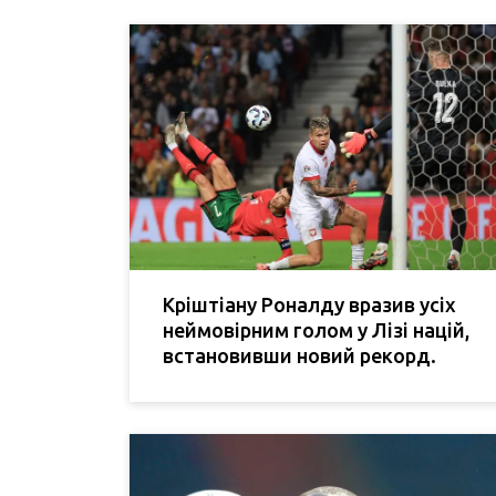
Кріштіану Роналду вразив усіх
неймовірним голом у Лізі націй,
встановивши новий рекорд.