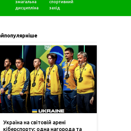
змагальна
спортивний
дисципліна
захід
айпопулярніше
Україна на світовій арені
кіберспорту: одна нагорода та