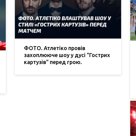
ФОТО. Атлетіко провів
захоплююче шоу у дусі "Гострих
картузів" перед грою.