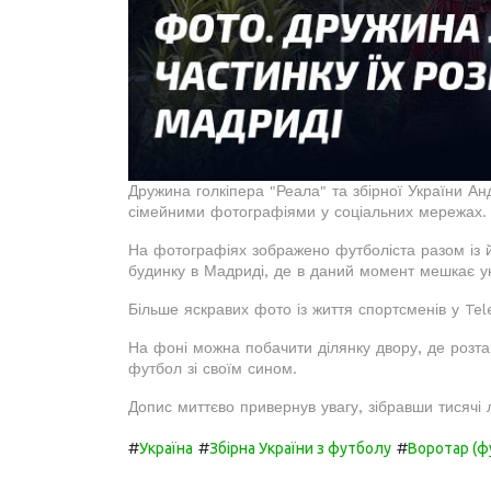
Дружина голкіпера "Реала" та збірної України Ан
сімейними фотографіями у соціальних мережах.
На фотографіях зображено футболіста разом із 
будинку в Мадриді, де в даний момент мешкає ук
Більше яскравих фото із життя спортсменів у Te
На фоні можна побачити ділянку двору, де розт
футбол зі своїм сином.
Допис миттєво привернув увагу, зібравши тисячі ла
#
#
#
Україна
Збірна України з футболу
Воротар (ф