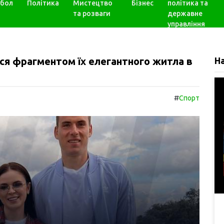
бол
Політика
Мистецтво
Бізнес
політика та
та розваги
державне
управління
я фрагментом їх елегантного житла в
Н
#
Спорт