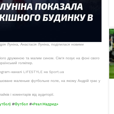
дрія Луніна, Анастасія Луніна, поділилася новими
його дружиною та малим сином. Сім'я позує на фоні свого
раїнський голкіпер.
legram-каналі LIFESTYLE на Sport.ua
ашоване маленьке футбольне поле, на якому Андрій грає у
йків і коментарів від аудиторії.
#
#
утбол)
Футбол
«Реал Мадрид»