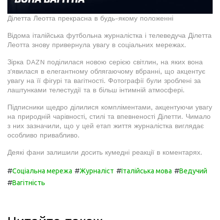
Ділетта Леотта прекрасна в будь-якому положенні
Відома італійська футбольна журналістка і телеведуча Ділетта
Леотта знову привернула увагу в соціальних мережах.
Зірка DAZN поділилася новою серією світлин, на яких вона
з'явилася в елегантному облягаючому вбранні, що акцентує
увагу на її фігурі та вагітності. Фотографії були зроблені за
лаштунками телестудії та в більш інтимній атмосфері.
Підписники щедро ділилися компліментами, акцентуючи увагу
на природній чарівності, стилі та впевненості Ділетти. Чимало
з них зазначили, що у цей етап життя журналістка виглядає
особливо привабливо.
Деякі фани залишили досить кумедні реакції в коментарях.
#
#
#
#
Соціальна мережа
Журналіст
Італійська мова
Ведучий
#
Вагітність