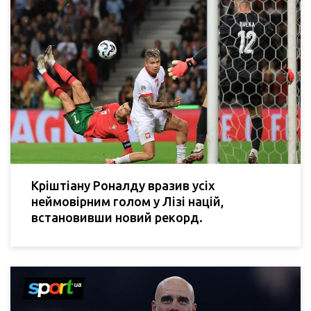
Кріштіану Роналду вразив усіх
неймовірним голом у Лізі націй,
встановивши новий рекорд.