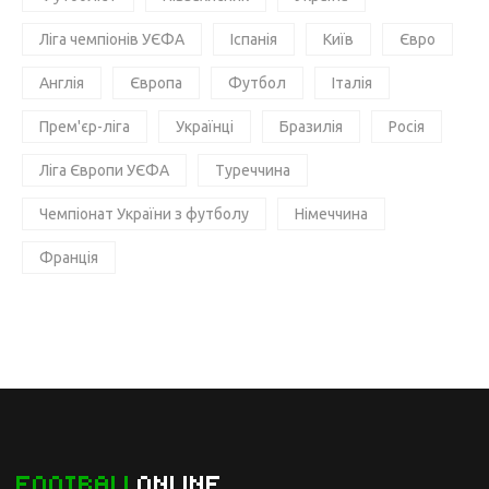
Ліга чемпіонів УЄФА
Іспанія
Київ
Євро
Англія
Європа
Футбол
Італія
Прем'єр-ліга
Українці
Бразилія
Росія
Ліга Європи УЄФА
Туреччина
Чемпіонат України з футболу
Німеччина
Франція
FOOTBALL
ONLINE