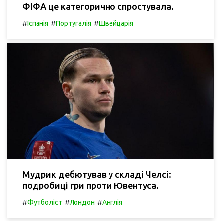
ФІФА це категорично спростувала.
#
#
#
Іспанія
Португалія
Швейцарія
Мудрик дебютував у складі Челсі:
подробиці гри проти Ювентуса.
#
#
#
Футболіст
Лондон
Англія