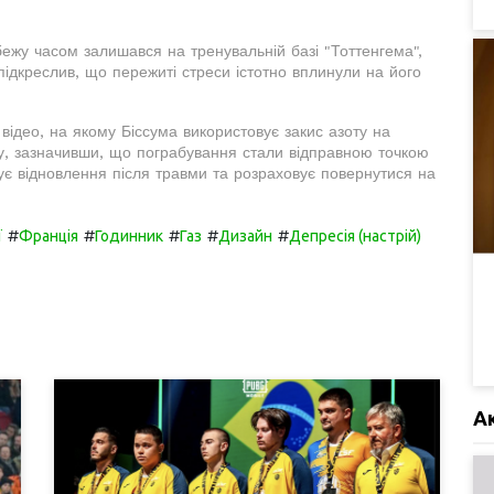
бежу часом залишався на тренувальній базі "Тоттенгема",
 підкреслив, що пережиті стреси істотно вплинули на його
відео, на якому Біссума використовує закис азоту на
ку, зазначивши, що пограбування стали відправною точкою
ує відновлення після травми та розраховує повернутися на
#
#
#
#
#
ї
Франція
Годинник
Газ
Дизайн
Депресія (настрій)
А