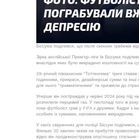
Біссума поділився, що після скоєних грабежів ві
Зірка англійської Прем'єр-ліги Ів Біссума поділи
внаслідок яких було викрадено коштовності на с
29-річний півзахисник "Тоттенгема" тричі ставав
годинники, прикраси, дизайнерські сумки та інші
для нього "травматичними" та призвели до страху
Уперше він постраждав у червні 2024 року під час
розпилили перцевий газ. У листопаді того ж року
поки футболіст грав у FIFA з друзями. Кадри з 
особняк із сумками, наповненими викраденим.
У своїх свідченнях для поліції Біссум поділився
близько 30 хвилин чекав на прибуття правоохоро
відео він продемонстрував опустошену спальню т