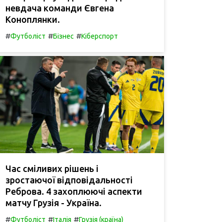
невдача команди Євгена
Коноплянки.
#
#
#
Футболіст
Бізнес
Кіберспорт
Час сміливих рішень і
зростаючої відповідальності
Реброва. 4 захоплюючі аспекти
матчу Грузія - Україна.
#
#
#
Футболіст
Італія
Грузія (країна)