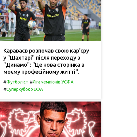
Караваєв розпочав свою кар'єру
у "Шахтарі" після переходу з
"Динамо": "Це нова сторінка в
моєму професійному житті".
#
#
Футболіст
Ліга чемпіонів УЄФА
#
Суперкубок УЄФА