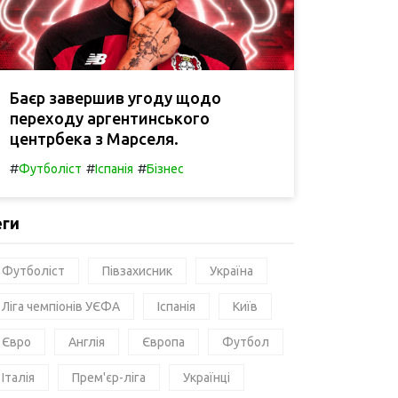
Баєр завершив угоду щодо
переходу аргентинського
центрбека з Марселя.
#
#
#
Футболіст
Іспанія
Бізнес
еги
Футболіст
Півзахисник
Україна
Ліга чемпіонів УЄФА
Іспанія
Київ
Євро
Англія
Європа
Футбол
Італія
Прем'єр-ліга
Українці