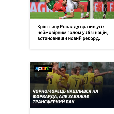
Кріштіану Роналду вразив усіх
неймовірним голом у Лізі націй,
встановивши новий рекорд.