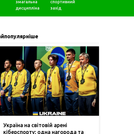
змагальна
спортивний
дисципліна
захід
айпопулярніше
Україна на світовій арені
кіберспорту: одна нагорода та