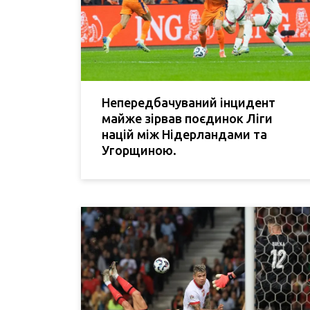
Непередбачуваний інцидент
майже зірвав поєдинок Ліги
націй між Нідерландами та
Угорщиною.