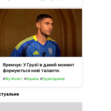
Яремчук: У Грузії в даний момент
формуються нові таланти.
#
#
#
Футболіст
Україна
Грузія (країна)
ктуальне