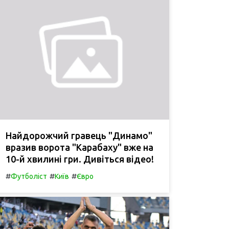
Найдорожчий гравець "Динамо"
вразив ворота "Карабаху" вже на
10-й хвилині гри. Дивіться відео!
#
#
#
Футболіст
Київ
Євро