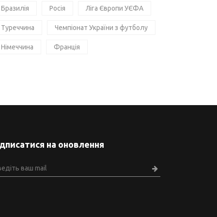
Бразилія
Росія
Ліга Європи УЄФА
Туреччина
Чемпіонат України з футболу
Німеччина
Франція
ідписатися на оновлення