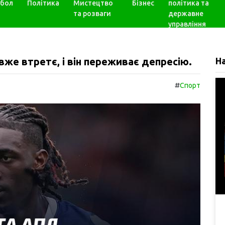
бол
Політика
Мистецтво
Бізнес
політика та
та розваги
державне
управління
же втретє, і він переживає депресію.
Н
#
Спорт