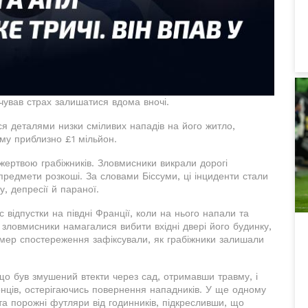
дчував страх залишатися вдома вночі.
вся деталями низки сміливих нападів на його житло,
уму приблизно £1 мільйон.
 жертвою грабіжників. Зловмисники викрали дорогі
 предмети розкоші. За словами Біссуми, ці інциденти стали
, депресії й параної.
 відпустки на півдні Франції, коли на нього напали та
 зловмисники намагалися вибити вхідні двері його будинку,
камер спостереження зафіксували, як грабіжники залишали
, що був змушений втекти через сад, отримавши травму, і
нців, остерігаючись повернення нападників. У ще одному
а порожні футляри від годинників, підкресливши, що