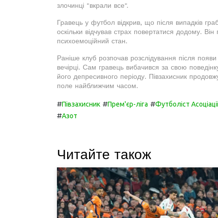
злочинці "вкрали все".
Гравець у футбол відкрив, що після випадків гра
оскільки відчував страх повертатися додому. Він
психоемоційний стан.
Раніше клуб розпочав розслідування після появи 
вечірці. Сам гравець вибачився за свою поведін
його депресивного періоду. Півзахисник продовж
поле найближчим часом.
#
#
#
Півзахисник
Прем'єр-ліга
Футболіст Асоціаці
#
Азот
Читайте також