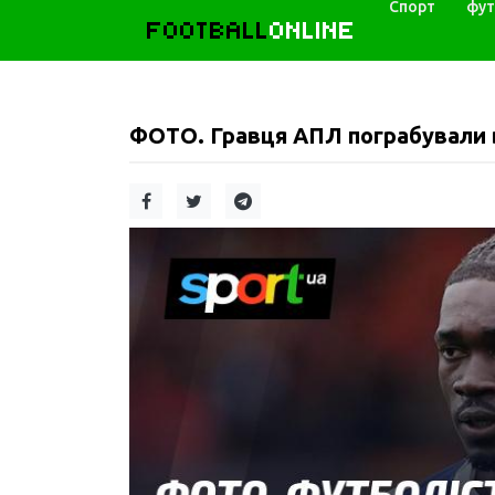
Спорт
фут
FOOTBALL
ONLINE
ФОТО. Гравця АПЛ пограбували в