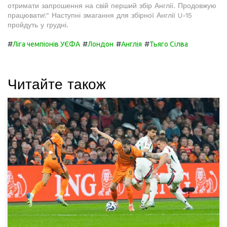
отримати запрошення на свій перший збір Англії. Продовжую
працювати!" Наступні змагання для збірної Англії U-15
пройдуть у грудні.
#
#
#
#
Ліга чемпіонів УЄФА
Лондон
Англія
Тьяго Сілва
Читайте також