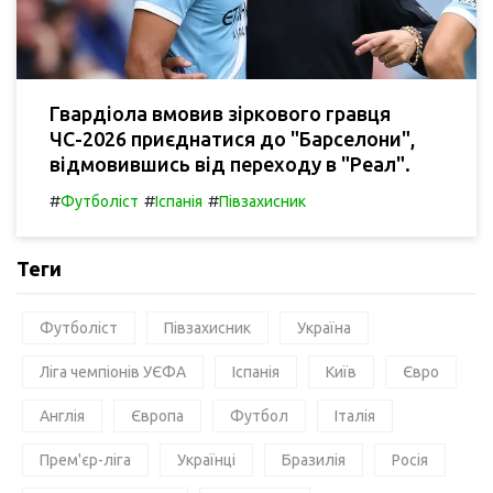
Гвардіола вмовив зіркового гравця
ЧС-2026 приєднатися до "Барселони",
відмовившись від переходу в "Реал".
#
#
#
Футболіст
Іспанія
Півзахисник
Теги
Футболіст
Півзахисник
Україна
Ліга чемпіонів УЄФА
Іспанія
Київ
Євро
Англія
Європа
Футбол
Італія
Прем'єр-ліга
Українці
Бразилія
Росія