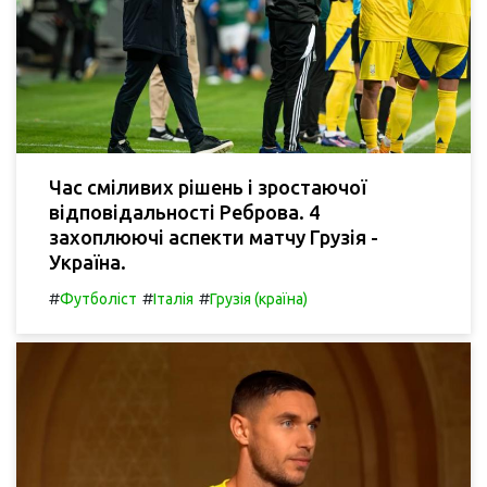
Час сміливих рішень і зростаючої
відповідальності Реброва. 4
захоплюючі аспекти матчу Грузія -
Україна.
#
#
#
Футболіст
Італія
Грузія (країна)