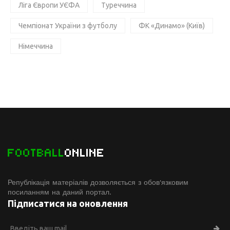
Ліга Європи УЄФА
Туреччина
Чемпіонат України з футболу
ФК «Динамо» (Київ)
Німеччина
FOOTBALL
ONLINE
Републікація матеріалів дозволяється з обов'язковим
посиланням на даний портал.
Підписатися на оновлення