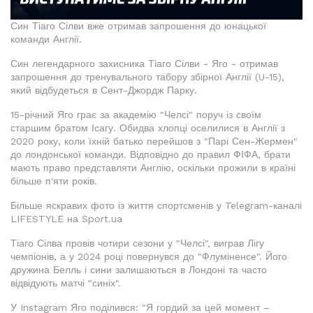
Син Тіаго Сілви вже отримав запрошення до юнацької
команди Англії.
Син легендарного захисника Тіаго Сілви - Яго - отримав
запрошення до тренувального табору збірної Англії (U-15),
який відбудеться в Сент-Джордж Парку.
15-річний Яго грає за академію "Челсі" поруч із своїм
старшим братом Ісагу. Обидва хлопці оселилися в Англії з
2020 року, коли їхній батько перейшов з "Парі Сен-Жермен"
до лондонської команди. Відповідно до правил ФІФА, брати
мають право представляти Англію, оскільки прожили в країні
більше п'яти років.
Більше яскравих фото із життя спортсменів у Telegram-каналі
LIFESTYLE на Sport.ua
Тіаго Сілва провів чотири сезони у "Челсі", виграв Лігу
чемпіонів, а у 2024 році повернувся до "Флуміненсе". Його
дружина Белль і сини залишаються в Лондоні та часто
відвідують матчі "синіх".
У Instagram Яго поділився: "Я гордий за цей момент –