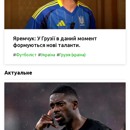
Яремчук: У Грузії в даний момент
формуються нові таланти.
#
#
#
Футболіст
Україна
Грузія (країна)
Актуальне