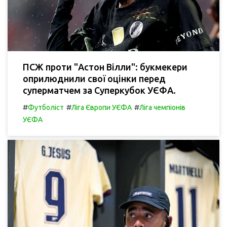
ПСЖ проти "Астон Вілли": букмекери
оприлюднили свої оцінки перед
суперматчем за Суперкубок УЄФА.
#
#
#
Футболіст
Ліга Європи УЄФА
Ліга чемпіонів
УЄФА