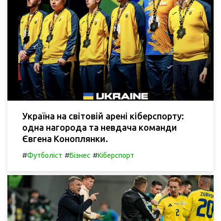
Україна на світовій арені кіберспорту:
одна нагорода та невдача команди
Євгена Коноплянки.
#
#
#
Футболіст
Бізнес
Кіберспорт