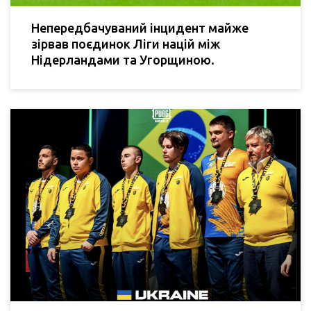
Непередбачуваний інцидент майже
зірвав поєдинок Ліги націй між
Нідерландами та Угорщиною.