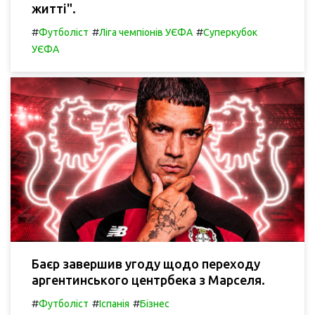
житті".
#
#
#
Футболіст
Ліга чемпіонів УЄФА
Суперкубок
УЄФА
Баєр завершив угоду щодо переходу
аргентинського центрбека з Марселя.
#
#
#
Футболіст
Іспанія
Бізнес