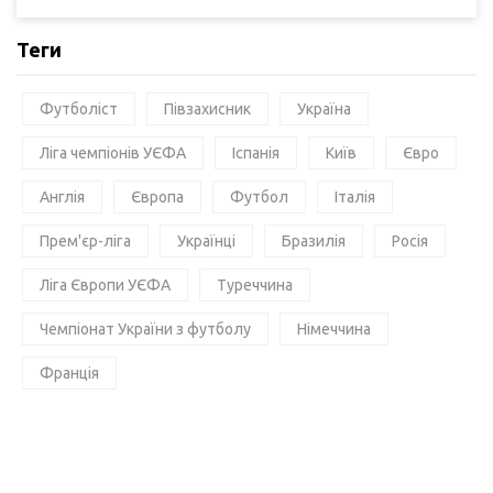
Теги
Футболіст
Півзахисник
Україна
Ліга чемпіонів УЄФА
Іспанія
Київ
Євро
Англія
Європа
Футбол
Італія
Прем'єр-ліга
Українці
Бразилія
Росія
Ліга Європи УЄФА
Туреччина
Чемпіонат України з футболу
Німеччина
Франція