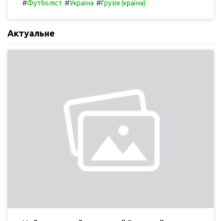
#
#
#
Футболіст
Україна
Грузія (країна)
Актуальне