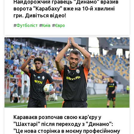
Найдорожчий гравець "Динамо" вразив
ворота "Карабаху" вже на 10-й хвилині
гри. Дивіться відео!
#
#
#
Футболіст
Київ
Євро
Караваєв розпочав свою кар'єру у
"Шахтарі" після переходу з "Динамо":
"Це нова сторінка в моєму професійному