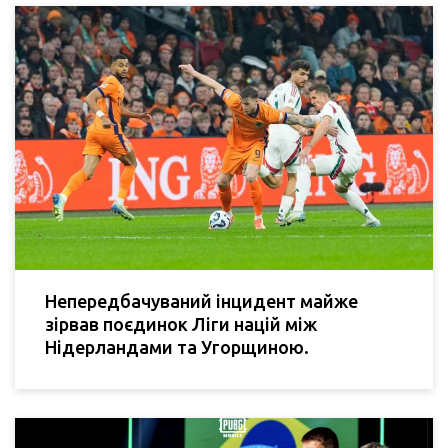
Непередбачуваний інцидент майже
зірвав поєдинок Ліги націй між
Нідерландами та Угорщиною.