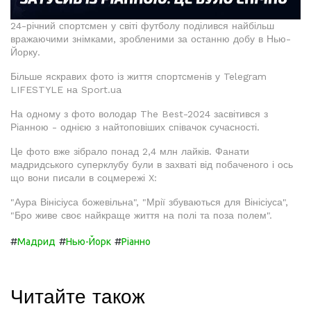
24-річний спортсмен у світі футболу поділився найбільш
вражаючими знімками, зробленими за останню добу в Нью-
Йорку.
Більше яскравих фото із життя спортсменів у Telegram
LIFESTYLE на Sport.ua
На одному з фото володар The Best-2024 засвітився з
Ріанною - однією з найтоповіших співачок сучасності.
Це фото вже зібрало понад 2,4 млн лайків. Фанати
мадридського суперклубу були в захваті від побаченого і ось
що вони писали в соцмережі X:
"Аура Вінісіуса божевільна", "Мрії збуваються для Вінісіуса",
"Бро живе своє найкраще життя на полі та поза полем".
#
#
#
Мадрид
Нью-Йорк
Ріанно
Читайте також