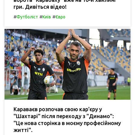
гри. Дивіться відео!
#
#
#
Футболіст
Київ
Євро
Караваєв розпочав свою кар'єру у
"Шахтарі" після переходу з "Динамо":
"Це нова сторінка в моєму професійному
житті".