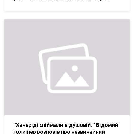
"Хачеріді спіймали в душовій." Відомий
голкіпер розповів про незвичайний