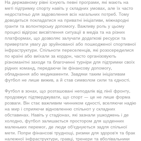
На державному рівні існують певні програми, які мають на
меті підтримку спорту навіть у складних умовах, але їх часто
недостатньо для задоволення всіх нагальних потреб. Тому
доводиться покладатися на приватні ініціативи, міжнародні
гранти та волонтерську допомогу. Важливу роль у цьому
процесі відіграє висвітлення ситуації в медіа та на різних
платформах, що дозволяє залучати додаткові ресурси та
привертати увагу до зруйнованої або пошкодженої спортивної
інфраструктури. Спільноти переселенців, які розосередилися
по країні або виїхали за кордон, часто організовують
різноманітні заходи та благочинні турніри для підтримки своїх
рідних команд, передаючи їм фінансову допомогу,
обладнання або медикаменти. Завдяки таким ініціативам
футбол не лише вижив, а й став символом сили та єдності.
Футбол в зонах, що розташовані неподалік від лінії фронту,
продовжує підтверджувати, що спорт — це не лише форма
розваги. Він стає важливим чинником єдності, вселяючи надію
на мир і сприяючи відновленню спільнот у складних
обставинах. Навіть у стадіонах, які зазнали ушкоджень і де
холодно, футбол залишається простором для щоденних
маленьких перемог, де люди об'єднуються задля спільної
мети. Попри фінансові труднощі, ризики для здоров'я та брак
належної інфраструктури, гравці, тренери та вболівальники