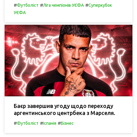
#
#
#
Футболіст
Ліга чемпіонів УЄФА
Суперкубок
УЄФА
Баєр завершив угоду щодо переходу
аргентинського центрбека з Марселя.
#
#
#
Футболіст
Іспанія
Бізнес