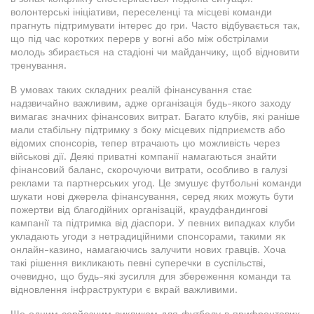
волонтерські ініціативи, переселенці та місцеві команди
прагнуть підтримувати інтерес до гри. Часто відбувається так,
що під час коротких перерв у вогні або між обстрілами
молодь збирається на стадіоні чи майданчику, щоб відновити
тренування.
В умовах таких складних реалій фінансування стає
надзвичайно важливим, адже організація будь-якого заходу
вимагає значних фінансових витрат. Багато клубів, які раніше
мали стабільну підтримку з боку місцевих підприємств або
відомих спонсорів, тепер втрачають цю можливість через
військові дії. Деякі приватні компанії намагаються знайти
фінансовий баланс, скорочуючи витрати, особливо в галузі
реклами та партнерських угод. Це змушує футбольні команди
шукати нові джерела фінансування, серед яких можуть бути
пожертви від благодійних організацій, краудфандингові
кампанії та підтримка від діаспори. У певних випадках клуби
укладають угоди з нетрадиційними спонсорами, такими як
онлайн-казино, намагаючись залучити нових гравців. Хоча
такі рішення викликають певні суперечки в суспільстві,
очевидно, що будь-які зусилля для збереження команди та
відновлення інфраструктури є вкрай важливими.