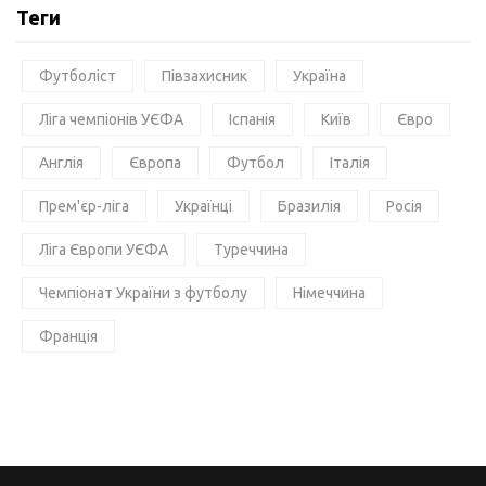
Теги
Футболіст
Півзахисник
Україна
Ліга чемпіонів УЄФА
Іспанія
Київ
Євро
Англія
Європа
Футбол
Італія
Прем'єр-ліга
Українці
Бразилія
Росія
Ліга Європи УЄФА
Туреччина
Чемпіонат України з футболу
Німеччина
Франція