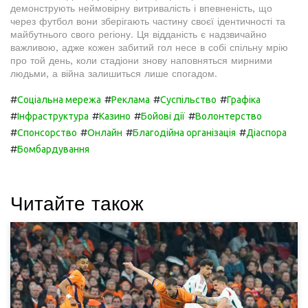
демонструють неймовірну витривалість і впевненість, що
через футбол вони зберігають частину своєї ідентичності та
майбутнього свого регіону. Ця відданість є надзвичайно
важливою, адже кожен забитий гол несе в собі спільну мрію
про той день, коли стадіони знову наповняться мирними
людьми, а війна залишиться лише спогадом.
#
#
#
#
Соціальна мережа
Реклама
Суспільство
Графіка
#
#
#
#
Інфраструктура
Казино
Бойові дії
Волонтерство
#
#
#
#
Спонсорство
Онлайн
Благодійна організація
Діаспора
#
Бомбардування
Читайте також