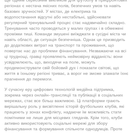
Ще одним серйозним викликом для футболу в прифронтових
регіонах є нестача якісних полів, безпечних умов та навіть
базових зручностей. У містах, де електрика та
водопостачання відсутні або нестабільні, здійснювати
регулярний тренувальний процес стає надзвичайно складно.
Тренування часто проводяться у малих групах і в обмежені
проміжки тиші. Команди змушені виїжджати в сусідні міста чи
навіть області, де ситуація безпечніша. Однак це призводить
до додаткових витрат на транспорт та проживання, що
повертає нас до проблеми фінансування. Незважаючи на всі
ці труднощі, гравці проявляють неймовірну відданість: вони
усвідомлюють, що, виходячи на поле, можуть
продемонструвати свій бойовий дух і показати світові, що
життя в їхньому регіоні триває, а ворог не зможе зламати їхнє
прагнення до перемоги.
У сучасну еру цифрових технологій медійна підтримка,
зокрема через онлайн-трансляції та публікації в соціальних
мережах, стає все більш важливою. Ці платформи грають
вирішальну роль у висвітленні історій футбольних клубів, які
працюють у зонах конфлікту, надаючи їм можливість стати
помітними не лише для місцевих глядачів. Крім того, клуби
активно використовують соціальні мережі для збору
фінансування та формування спільноти однодумців. Проте