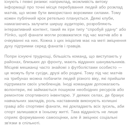
існують і певні ризики: наприклад, можливість витоку
інформації про точні місця перебування людей або розклад
матчів, що може бути використано ворожими силами. Тому
кожен публічний крок ретельно планується. Деякі клуби,
намагаючись залучити ширшу аудиторію, розробляють
інтерактивний контент, такий як ігри типу "спробуй удачу" або
Plinko, щоб фанати могли розважатися під час матчів або в
очікуванні на них. Кожна з цих ініціатив має на меті зміцнення
духу підтримки серед фанатів і гравців.
Попри існуючі труднощі, більшість команд, що виступають у
районах, близьких до фронту, мають відданих шанувальників.
Місцеві мешканці часто знайомі з футболістами особисто —
це можуть бути сусіди, друзі або родичі. Тому під час матчів
на трибунах можна побачити людей різного віку, які прийшли
підтримати своїх улюбленців. Іноді командам допомагають
волонтери, які займаються пошуком необхідних ресурсів або
ремонтом спортивного інвентарю. У деяких селах, де бракує
навчальних закладів, роль наставників виконують колишні
гравці або спортивні фанати, які докладають всіх зусиль, аби
спорт залишався в їхньому житті. Така відданість не лише
сприяє формуванню самооцінки, але й зміцнює соціальні
зв'язки в спільноті.