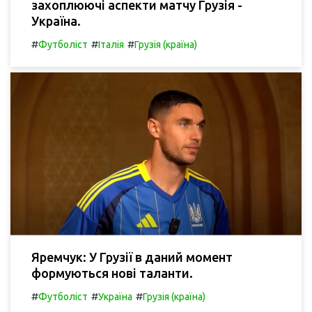
захоплюючі аспекти матчу Грузія -
Україна.
#
#
#
Футболіст
Італія
Грузія (країна)
Яремчук: У Грузії в даний момент
формуються нові таланти.
#
#
#
Футболіст
Україна
Грузія (країна)