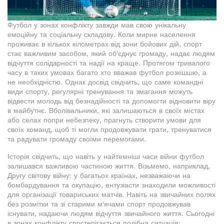
Футбол у зонах конфлікту завжди мав свою унікальну
емоційну та соціальну складову. Коли мирне населення
проживає в кількох кілометрах від зони бойових дій, спорт
стає важливим засобом, який об'єднує громаду, надає людям
відчуття солідарності та надії на краще. Протягом тривалого
часу в таких умовах багато хто вважав футбол розкішшю, а
не необхідністю. Однак досвід свідчить, що саме командні
види спорту, регулярні тренування та змагання можуть
відвести молодь від безнадійності та допомогти відновити віру
в майбутнє. Вболівальники, які залишаються в своїх містах
або селах попри небезпеку, прагнуть створити умови для
своїх команд, щоб ті могли продовжувати грати, тренуватися
та радувати громаду своїми перемогами.
Історія свідчить, що навіть у найтемніші часи війни футбол
залишався важливою частиною життя. Візьмемо, наприклад,
Другу світову війну: у багатьох країнах, незважаючи на
бомбардування та окупацію, ентузіасти знаходили можливості
для організації товариських матчів. Навіть на звичайних полях
без розмітки та зі старими м'ячами спорт продовжував
існувати, надаючи людям відчуття звичайного життя. Сьогодні
в зонах конфлікту спостерігається подібна ситуація: