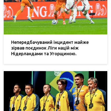
Непередбачуваний інцидент майже
зірвав поєдинок Ліги націй між
Нідерландами та Угорщиною.