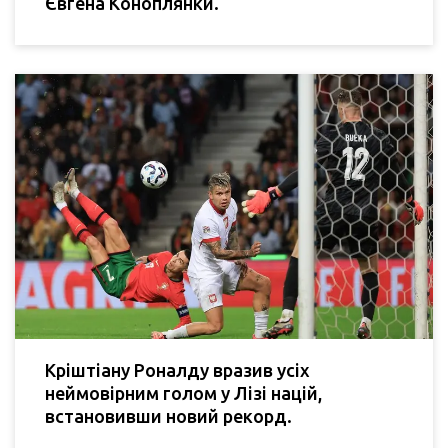
Євгена Коноплянки.
Кріштіану Роналду вразив усіх
неймовірним голом у Лізі націй,
встановивши новий рекорд.