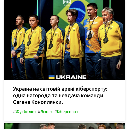
Україна на світовій арені кіберспорту:
одна нагорода та невдача команди
Євгена Коноплянки.
#
#
#
Футболіст
Бізнес
Кіберспорт