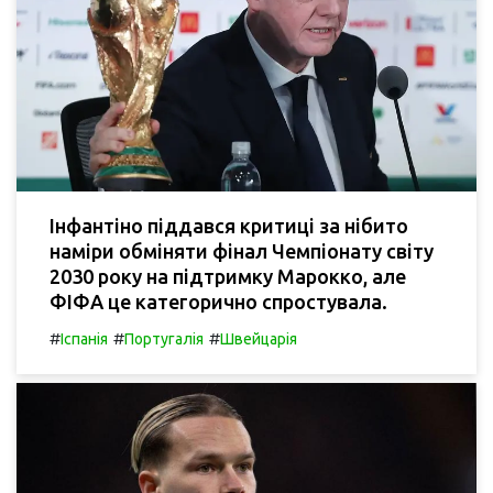
Інфантіно піддався критиці за нібито
наміри обміняти фінал Чемпіонату світу
2030 року на підтримку Марокко, але
ФІФА це категорично спростувала.
#
#
#
Іспанія
Португалія
Швейцарія