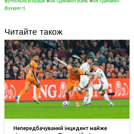
#
#
футбольна асоціація
ФК «Динамо» (Київ)
ФК «Динамо»
(Бухарест)
Читайте також
Непередбачуваний інцидент майже