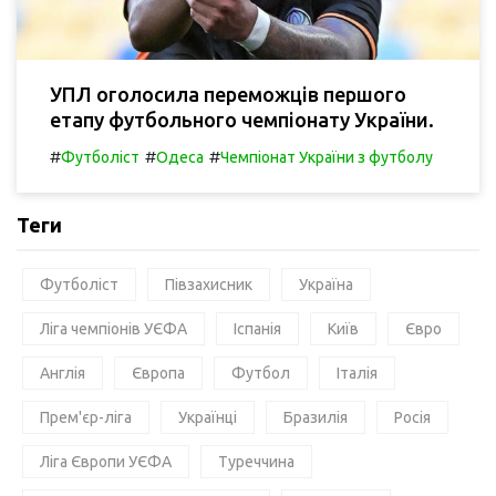
УПЛ оголосила переможців першого
етапу футбольного чемпіонату України.
#
#
#
Футболіст
Одеса
Чемпіонат України з футболу
Теги
Футболіст
Півзахисник
Україна
Ліга чемпіонів УЄФА
Іспанія
Київ
Євро
Англія
Європа
Футбол
Італія
Прем'єр-ліга
Українці
Бразилія
Росія
Ліга Європи УЄФА
Туреччина