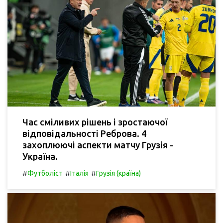
Час сміливих рішень і зростаючої
відповідальності Реброва. 4
захоплюючі аспекти матчу Грузія -
Україна.
#
#
#
Футболіст
Італія
Грузія (країна)