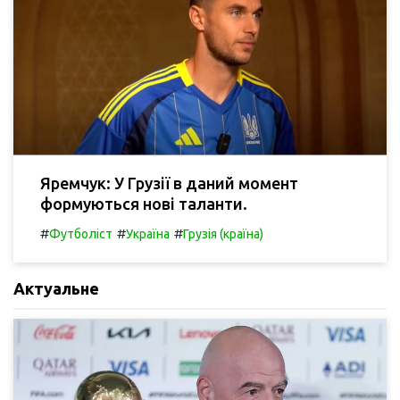
Яремчук: У Грузії в даний момент
формуються нові таланти.
#
#
#
Футболіст
Україна
Грузія (країна)
Актуальне