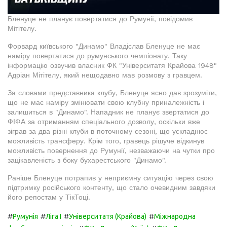
Бленуце не планує повертатися до Румунії, повідомив
Мітітелу.
Форвард київського "Динамо" Владіслав Бленуце не має
наміру повертатися до румунського чемпіонату. Таку
інформацію озвучив власник ФК "Університатя Крайова 1948"
Адріан Мітітелу, який нещодавно мав розмову з гравцем.
За словами представника клубу, Бленуце ясно дав зрозуміти,
що не має наміру змінювати свою клубну приналежність і
залишиться в "Динамо". Нападник не планує звертатися до
ФІФА за отриманням спеціального дозволу, оскільки вже
зіграв за два різні клуби в поточному сезоні, що ускладнює
можливість трансферу. Крім того, гравець рішуче відкинув
можливість повернення до Румунії, незважаючи на чутки про
зацікавленість з боку бухарестського "Динамо".
Раніше Бленуце потрапив у неприємну ситуацію через свою
підтримку російського контенту, що стало очевидним завдяки
його репостам у ТікТоці.
#
#
#
#
Румунія
Ліга I
Університатя (Крайова)
Міжнародна