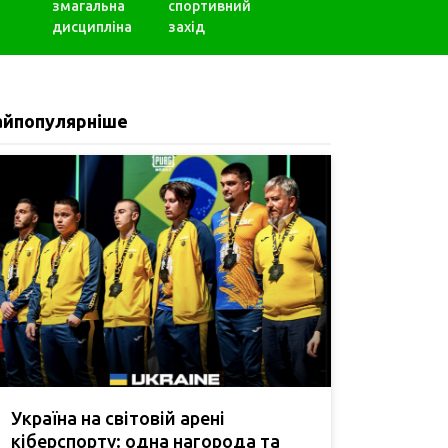
змагальна
спортивний
дисципліна
захід
айпопулярніше
Україна на світовій арені
кіберспорту: одна нагорода та