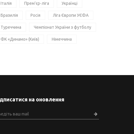
Італія
Прем'єр-ліга
Українці
Бразилія
Росія
Ліга Європи УЄФА
Туреччина
Чемпіонат України з футболу
ФК «Динамо» (Київ)
Німеччина
ідписатися на оновлення