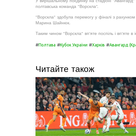
У вирішальному поєдинку на стадіоні "Авангард" 
полтавська команда "Ворскла".
"Ворскла" здобула перемогу у фіналі з рахунком 
Марина Шайнюк.
Таким чином "Ворскла" вп'яте поспіль і вп'яте в 
#
#
#
#
Полтава
Кубок України
Харків
Авангард (Кр
Читайте також