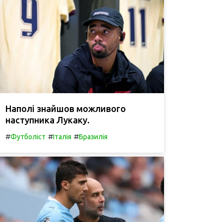
Наполі знайшов можливого
наступника Лукаку.
#
#
#
Футболіст
Італія
Бразилія