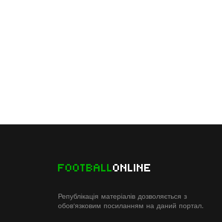
FOOTBALL
ONLINE
Републікація матеріалів дозволяється з
обов'язковим посиланням на даний портал.