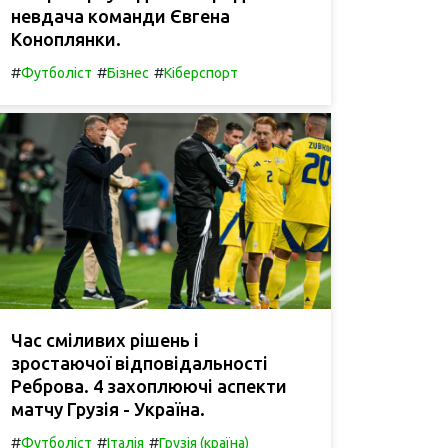
невдача команди Євгена
Коноплянки.
#
#
#
Футболіст
Бізнес
Кіберспорт
Час сміливих рішень і
зростаючої відповідальності
Реброва. 4 захоплюючі аспекти
матчу Грузія - Україна.
#
#
#
Футболіст
Італія
Грузія (країна)