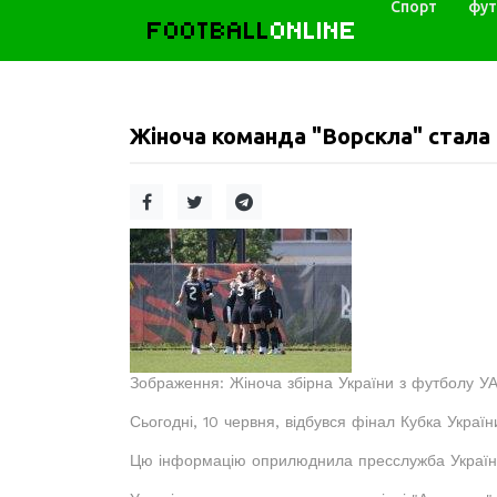
Спорт
фут
FOOTBALL
ONLINE
Жіноча команда "Ворскла" стала
Зображення: Жіноча збірна України з футболу У
Сьогодні, 10 червня, відбувся фінал Кубка Україн
Цю інформацію оприлюднила пресслужба Українсь