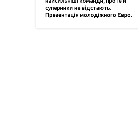
найсильніші команди, проте й
суперники не відстають.
Презентація молодіжного Євро.