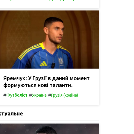
Яремчук: У Грузії в даний момент
формуються нові таланти.
#
#
#
Футболіст
Україна
Грузія (країна)
ктуальне