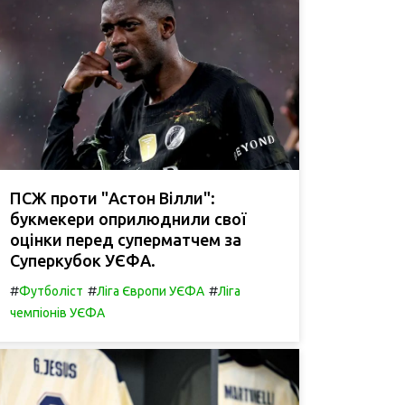
ПСЖ проти "Астон Вілли":
букмекери оприлюднили свої
оцінки перед суперматчем за
Суперкубок УЄФА.
#
#
#
Футболіст
Ліга Європи УЄФА
Ліга
чемпіонів УЄФА