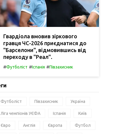
Гвардіола вмовив зіркового
гравця ЧС-2026 приєднатися до
"Барселони", відмовившись від
переходу в "Реал".
#
#
#
Футболіст
Іспанія
Півзахисник
еги
Футболіст
Півзахисник
Україна
Ліга чемпіонів УЄФА
Іспанія
Київ
Євро
Англія
Європа
Футбол