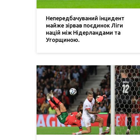
Непередбачуваний інцидент
майже зірвав поєдинок Ліги
націй між Нідерландами та
Угорщиною.