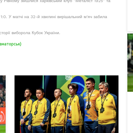
у Рівному зійшлися харківський клуб "Металіст 1925" та
1:0. У матчі на 32-й хвилині вирішальний м'яч забила
історії виборола Кубок України.
аматорськ)