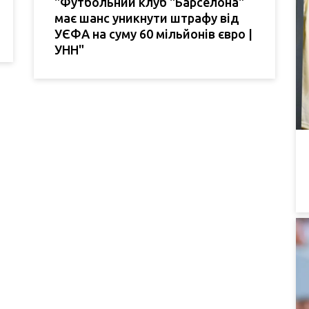
"Футбольний клуб "Барселона"
має шанс уникнути штрафу від
УЄФА на суму 60 мільйонів євро |
УНН"