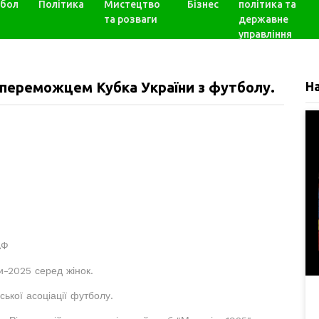
бол
Політика
Мистецтво
Бізнес
політика та
та розваги
державне
управління
 переможцем Кубка України з футболу.
Н
АФ
и-2025 серед жінок.
кої асоціації футболу.