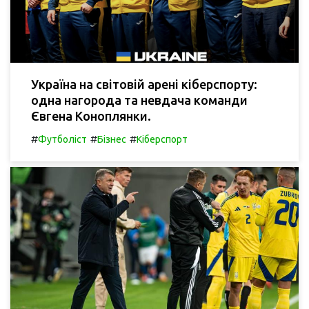
Україна на світовій арені кіберспорту:
одна нагорода та невдача команди
Євгена Коноплянки.
#
#
#
Футболіст
Бізнес
Кіберспорт