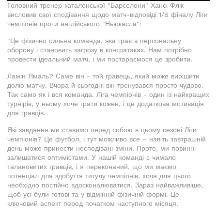
Головний тренер каталонської "Барселони" Хансі Флік
висловив свої сподівання щодо матч-відповіді 1/8 фіналу Ліги
чемпіонів проти англійського "Ньюкасла":
"Це фізично сильна команда, яка грає в персональну
оборону і становить загрозу в контратаках. Нам потрібно
провести ідеальний матч, і ми постараємося це зробити.
Ламін Ямаль? Саме він - той гравець, який може вирішити
долю матчу. Вчора й сьогодні він тренувався просто чудово.
Так само як і вся команда. Ліга чемпіонів - один із найкращих
турнірів, у ньому хоче грати кожен, і це додаткова мотивація
для гравців.
Які завдання ми ставимо перед собою в цьому сезоні Ліги
чемпіонів? Це футбол, і тут можливо все – навіть завтрашній
день може принести несподівані зміни. Проте, ми повинні
залишатися оптимістами. У нашій команді є чимало
талановитих гравців, і я переконаний, що ми маємо
потенціал для здобуття титулу чемпіонів, хоча для цього
необхідно постійно вдосконалюватися. Зараз найважливіше,
щоб усі були готові та у відмінній фізичній формі. Це
ключовий аспект перед початком наступного місяця.