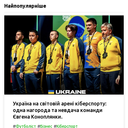
Найпопулярніше
Україна на світовій арені кіберспорту:
одна нагорода та невдача команди
Євгена Коноплянки.
#
#
#
Футболіст
Бізнес
Кіберспорт