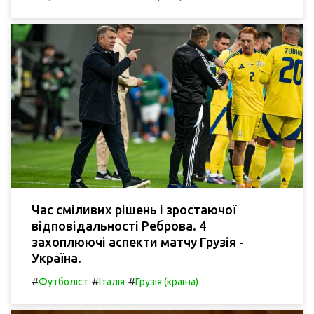
Час сміливих рішень і зростаючої
відповідальності Реброва. 4
захоплюючі аспекти матчу Грузія -
Україна.
#
#
#
Футболіст
Італія
Грузія (країна)