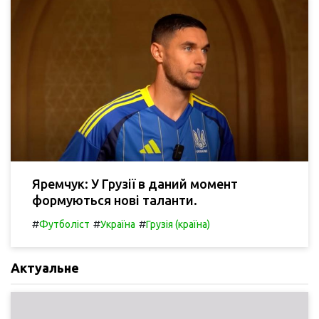
Яремчук: У Грузії в даний момент
формуються нові таланти.
#
#
#
Футболіст
Україна
Грузія (країна)
Актуальне