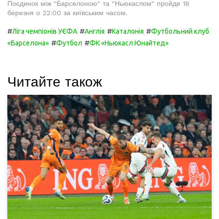
Поєдинок між "Барселоною" та "Ньюкаслом" пройде 18
березня о 22:00 за київським часом.
#
#
#
#
Ліга чемпіонів УЄФА
Англія
Каталонія
Футбольний клуб
#
#
«Барселона»
Футбол
ФК «Ньюкасл Юнайтед»
Читайте також