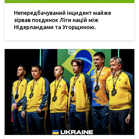
Непередбачуваний інцидент майже
зірвав поєдинок Ліги націй між
Нідерландами та Угорщиною.