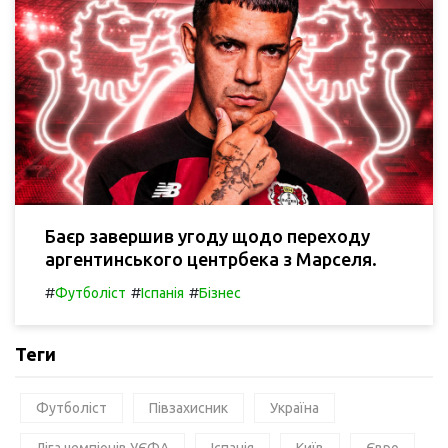
Баєр завершив угоду щодо переходу
аргентинського центрбека з Марселя.
#
#
#
Футболіст
Іспанія
Бізнес
Теги
Футболіст
Півзахисник
Україна
Ліга чемпіонів УЄФА
Іспанія
Київ
Євро