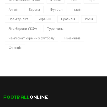
Англія
Європа
Футбол
Італія
Прем'єр-ліга
Українці
Бразилія
Росія
Ліга Європи УЄФА
Туреччина
Чемпіонат України з футболу
Німеччина
Франція
FOOTBALL
ONLINE