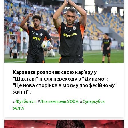
Караваєв розпочав свою кар'єру у
"Шахтарі" після переходу з "Динамо":
"Це нова сторінка в моєму професійному
житті".
#
#
#
Футболіст
Ліга чемпіонів УЄФА
Суперкубок
УЄФА