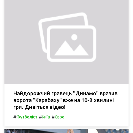
Найдорожчий гравець "Динамо" вразив
ворота "Карабаху" вже на 10-й хвилині
гри. Дивіться відео!
#
#
#
Футболіст
Київ
Євро