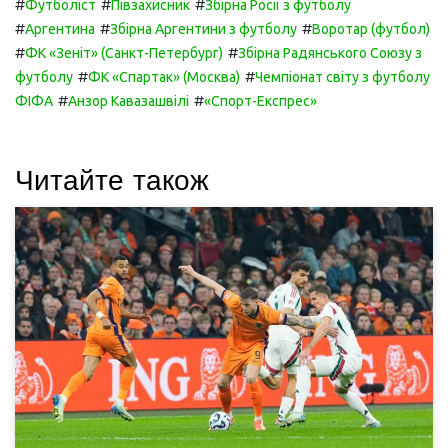
#
#
#
Футболіст
Півзахисник
Збірна Росії з футболу
#
#
#
Аргентина
Збірна Аргентини з футболу
Воротар (футбол)
#
#
ФК «Зеніт» (Санкт-Петербург)
Збірна Радянського Союзу з
#
#
футболу
ФК «Спартак» (Москва)
Чемпіонат світу з футболу
#
#
ФІФА
Анзор Кавазашвілі
«Спорт-Експрес»
Читайте також