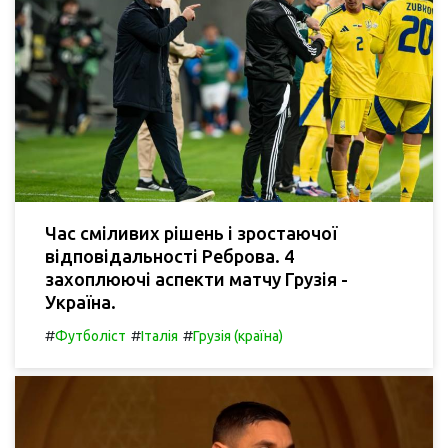
Час сміливих рішень і зростаючої
відповідальності Реброва. 4
захоплюючі аспекти матчу Грузія -
Україна.
#
#
#
Футболіст
Італія
Грузія (країна)