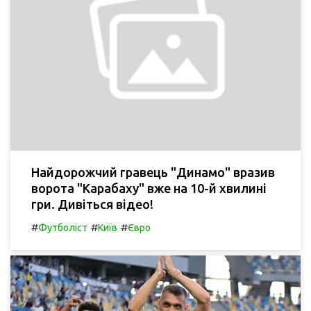
Найдорожчий гравець "Динамо" вразив
ворота "Карабаху" вже на 10-й хвилині
гри. Дивіться відео!
#
#
#
Футболіст
Київ
Євро