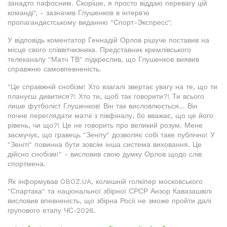
занадто пафосним. Скоріше, я просто віддаю перевагу цій
команді", - зазначив Глушенков в інтерв'ю
пропагандистському виданню "Спорт-Экспресс".
У відповідь коментатор Геннадій Орлов рішуче поставив на
місце свого співвітчизника. Представник кремлівського
телеканалу "Матч ТВ" підкреслив, що Глушенков виявив
справжню самовпевненість.
"Це справжній снобізм! Хто взагалі звертає увагу на те, що ти
плануєш дивитися?! Хто ти, щоб так говорити?! Ти всього
лише футболіст Глушенков! Він так висловлюється... Він
почне переглядати матчі з півфіналу, бо вважає, що це його
рівень, чи що?! Це не говорить про великий розум. Мене
засмучує, що гравець "Зеніту" дозволяє собі таке публічно! У
"Зеніті" повинна бути зовсім інша система виховання. Це
дійсно снобізм!" - висловив свою думку Орлов щодо слів
спортмена.
Як інформував OBOZ.UA, колишній голкіпер московського
"Спартака" та національної збірної СРСР Анзор Кавазашвілі
висловив впевненість, що збірна Росії не зможе пройти далі
групового етапу ЧС-2026.