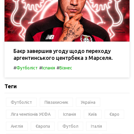
Баєр завершив угоду щодо переходу
аргентинського центрбека з Марселя.
#
#
#
Футболіст
Іспанія
Бізнес
Теги
Футболіст
Півзахисник
Україна
Ліга чемпіонів УЄФА
Іспанія
Київ
Євро
Англія
Європа
Футбол
Італія