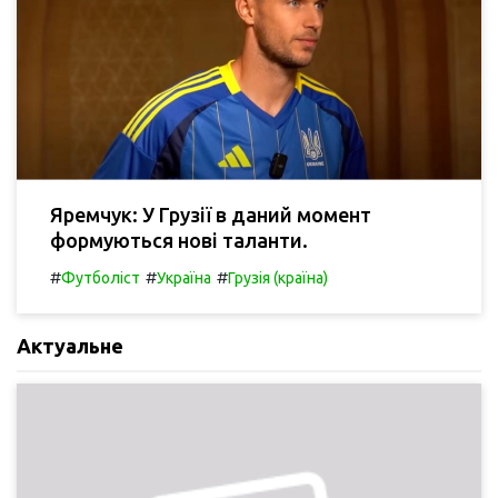
Яремчук: У Грузії в даний момент
формуються нові таланти.
#
#
#
Футболіст
Україна
Грузія (країна)
Актуальне