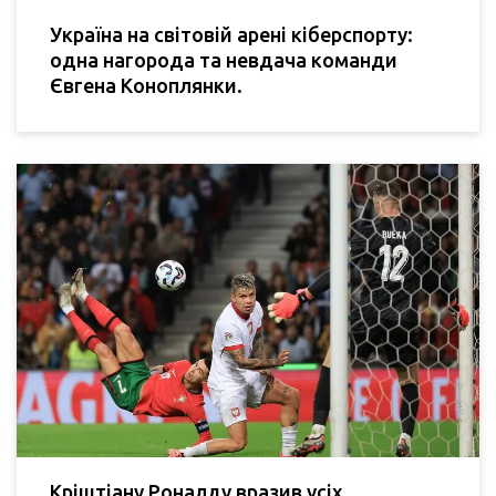
Україна на світовій арені кіберспорту:
одна нагорода та невдача команди
Євгена Коноплянки.
Кріштіану Роналду вразив усіх