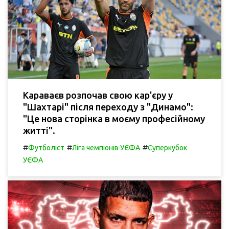
Караваєв розпочав свою кар'єру у
"Шахтарі" після переходу з "Динамо":
"Це нова сторінка в моєму професійному
житті".
#
#
#
Футболіст
Ліга чемпіонів УЄФА
Суперкубок
УЄФА