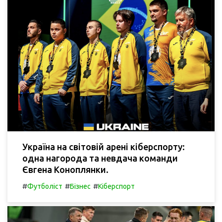
Україна на світовій арені кіберспорту:
одна нагорода та невдача команди
Євгена Коноплянки.
#
#
#
Футболіст
Бізнес
Кіберспорт