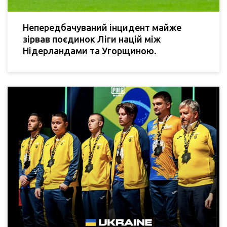
Непередбачуваний інцидент майже
зірвав поєдинок Ліги націй між
Нідерландами та Угорщиною.