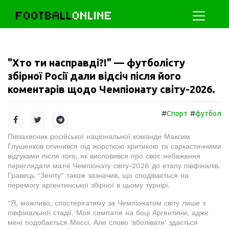
FOOTBALL
ONLINE
"Хто ти насправді?!" — футболісту
збірної Росії дали відсіч після його
коментарів щодо Чемпіонату світу-2026.
#
#
Спорт
футбол
Півзахисник російської національної команди Максим
Глушенков опинився під жорсткою критикою та саркастичними
відгуками після того, як висловився про своє небажання
переглядати матчі Чемпіонату світу-2026 до етапу півфіналів.
Гравець "Зеніту" також зазначив, що сподівається на
перемогу аргентинської збірної в цьому турнірі.
"Я, можливо, спостерігатиму за Чемпіонатом світу лише з
півфінальної стадії. Моя симпатія на боці Аргентини, адже
мені подобається Мессі. Але слово 'вболівати' здається