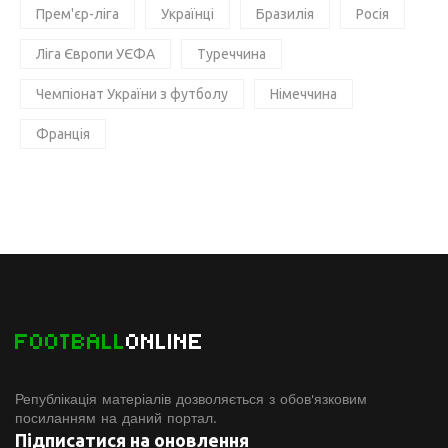
Прем'єр-ліга
Українці
Бразилія
Росія
Ліга Європи УЄФА
Туреччина
Чемпіонат України з футболу
Німеччина
Франція
FOOTBALL
ONLINE
Републікація матеріалів дозволяється з обов'язковим
посиланням на даний портал.
Підписатися на оновлення