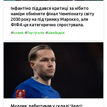
Інфантіно піддався критиці за нібито
наміри обміняти фінал Чемпіонату світу
2030 року на підтримку Марокко, але
ФІФА це категорично спростувала.
#
#
#
Іспанія
Португалія
Швейцарія
Мудрик дебютував у складі Челсі: