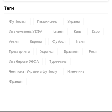
Теги
Футболіст
Півзахисник
Україна
Ліга чемпіонів УЄФА
Іспанія
Київ
Євро
Англія
Європа
Футбол
Італія
Прем'єр-ліга
Українці
Бразилія
Росія
Ліга Європи УЄФА
Туреччина
Чемпіонат України з футболу
Німеччина
Франція