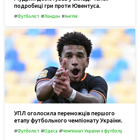
подробиці гри проти Ювентуса.
#
#
#
Футболіст
Лондон
Англія
УПЛ оголосила переможців першого
етапу футбольного чемпіонату України.
#
#
#
Футболіст
Одеса
Чемпіонат України з футболу