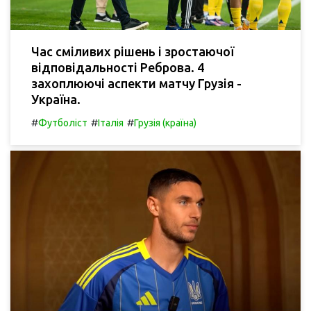
Час сміливих рішень і зростаючої
відповідальності Реброва. 4
захоплюючі аспекти матчу Грузія -
Україна.
#
#
#
Футболіст
Італія
Грузія (країна)