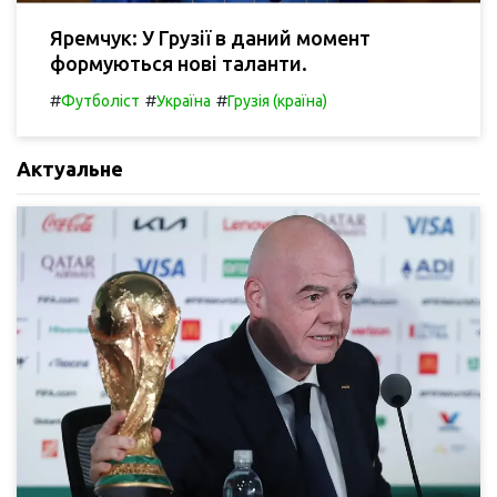
Яремчук: У Грузії в даний момент
формуються нові таланти.
#
#
#
Футболіст
Україна
Грузія (країна)
Актуальне