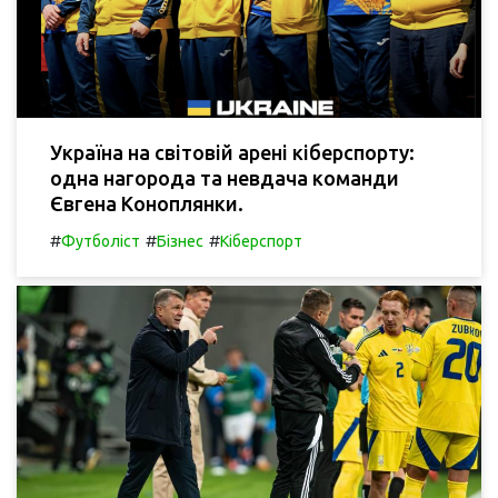
Україна на світовій арені кіберспорту:
одна нагорода та невдача команди
Євгена Коноплянки.
#
#
#
Футболіст
Бізнес
Кіберспорт