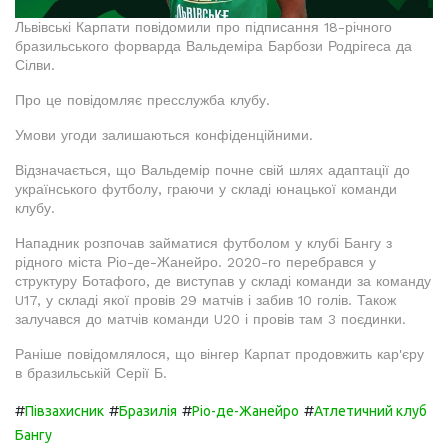
Львівські Карпати повідомили про підписання 18-річного
бразильського форварда Вальдеміра Барбози Родрігеса да
Сілви.
Про це повідомляє пресслужба клубу.
Умови угоди залишаються конфіденційними.
Відзначається, що Вальдемір почне свій шлях адаптації до
українського футболу, граючи у складі юнацької команди
клубу.
Нападник розпочав займатися футболом у клубі Бангу з
рідного міста Ріо-де-Жанейро. 2020-го перебрався у
структуру Ботафого, де виступав у складі команди за команду
U17, у складі якої провів 29 матчів і забив 10 голів. Також
залучався до матчів команди U20 і провів там 3 поєдинки.
Раніше повідомлялося, що вінгер Карпат продовжить кар'єру
в бразильській Серії Б.
#
#
#
#
Півзахисник
Бразилія
Ріо-де-Жанейро
Атлетичний клуб
Бангу