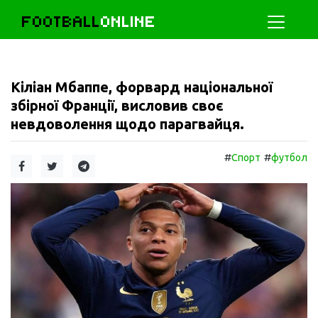
FOOTBALL
ONLINE
Кіліан Мбаппе, форвард національної
збірної Франції, висловив своє
невдоволення щодо парагвайця.
#
#
Спорт
футбол