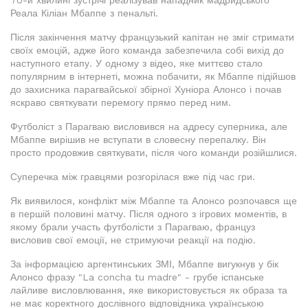
70-й хвилині зустрічі реалізував нападник мадридського
Реала Кіліан Мбаппе з пенальті.
Після закінчення матчу французький капітан не зміг стримати
своїх емоцій, адже його команда забезпечила собі вихід до
наступного етапу. У одному з відео, яке миттєво стало
популярним в інтернеті, можна побачити, як Мбаппе підійшов
до захисника парагвайської збірної Хуніора Алонсо і почав
яскраво святкувати перемогу прямо перед ним.
Футболіст з Парагваю висловився на адресу суперника, але
Мбаппе вирішив не вступати в словесну перепалку. Він
просто продовжив святкувати, після чого команди розійшлися.
Суперечка між гравцями розгорілася вже під час гри.
Як виявилося, конфлікт між Мбаппе та Алонсо розпочався ще
в першій половині матчу. Після одного з ігрових моментів, в
якому брали участь футболісти з Парагваю, француз
висловив свої емоції, не стримуючи реакції на подію.
За інформацією аргентинських ЗМІ, Мбаппе вигукнув у бік
Алонсо фразу "La concha tu madre" - грубе іспанське
лайливе висловлювання, яке використовується як образа та
не має коректного дослівного відповідника українською