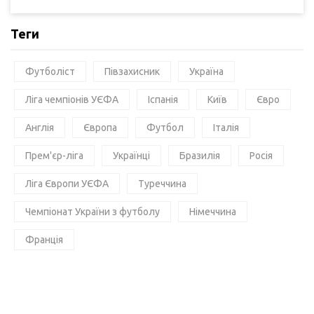
Теги
Футболіст
Півзахисник
Україна
Ліга чемпіонів УЄФА
Іспанія
Київ
Євро
Англія
Європа
Футбол
Італія
Прем'єр-ліга
Українці
Бразилія
Росія
Ліга Європи УЄФА
Туреччина
Чемпіонат України з футболу
Німеччина
Франція