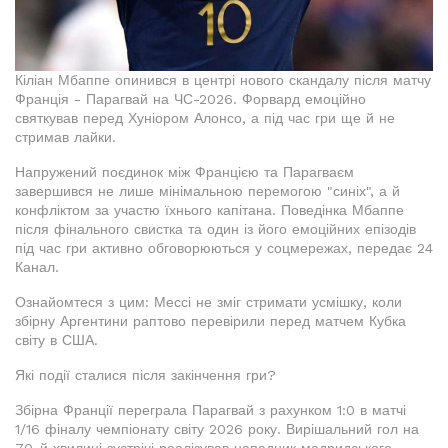
Кіліан Мбаппе опинився в центрі нового скандалу після матчу
Франція - Парагвай на ЧС-2026. Форвард емоційно
святкував перед Хуніором Алонсо, а під час гри ще й не
стримав лайки.
Напружений поєдинок між Францією та Парагваєм
завершився не лише мінімальною перемогою "синіх", а й
конфліктом за участю їхнього капітана. Поведінка Мбаппе
після фінального свистка та один із його емоційних епізодів
під час гри активно обговорюються у соцмережах, передає 24
Канал.
Ознайомтеся з цим: Мессі не зміг стримати усмішку, коли
збірну Аргентини раптово перевірили перед матчем Кубка
світу в США.
Які події сталися після закінчення гри?
Збірна Франції переграла Парагвай з рахунком 1:0 в матчі
1/16 фіналу чемпіонату світу 2026 року. Вирішальний гол на