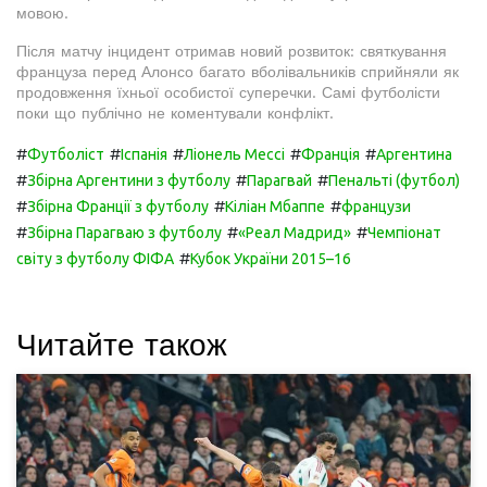
мовою.
Після матчу інцидент отримав новий розвиток: святкування
француза перед Алонсо багато вболівальників сприйняли як
продовження їхньої особистої суперечки. Самі футболісти
поки що публічно не коментували конфлікт.
#
#
#
#
#
Футболіст
Іспанія
Ліонель Мессі
Франція
Аргентина
#
#
#
Збірна Аргентини з футболу
Парагвай
Пенальті (футбол)
#
#
#
Збірна Франції з футболу
Кіліан Мбаппе
французи
#
#
#
Збірна Парагваю з футболу
«Реал Мадрид»
Чемпіонат
#
світу з футболу ФІФА
Кубок України 2015–16
Читайте також