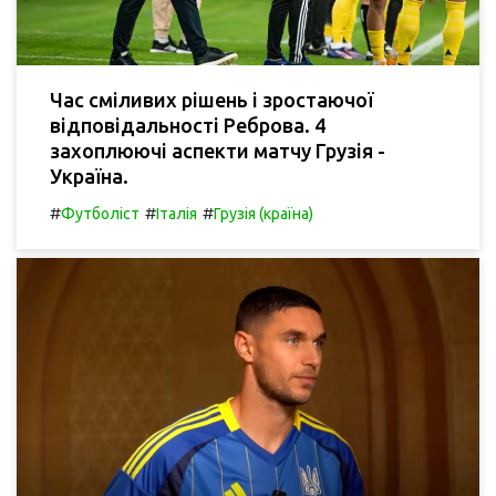
Час сміливих рішень і зростаючої
відповідальності Реброва. 4
захоплюючі аспекти матчу Грузія -
Україна.
#
#
#
Футболіст
Італія
Грузія (країна)