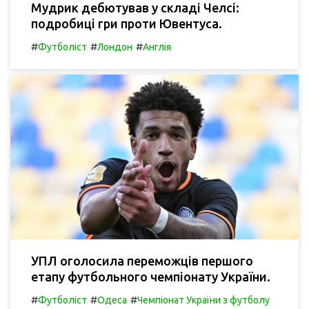
Мудрик дебютував у складі Челсі:
подробиці гри проти Ювентуса.
#
#
#
Футболіст
Лондон
Англія
УПЛ оголосила переможців першого
етапу футбольного чемпіонату України.
#
#
#
Футболіст
Одеса
Чемпіонат України з футболу