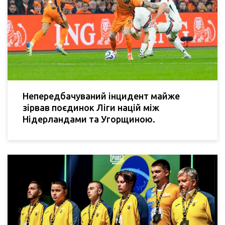
Непередбачуваний інцидент майже
зірвав поєдинок Ліги націй між
Нідерландами та Угорщиною.