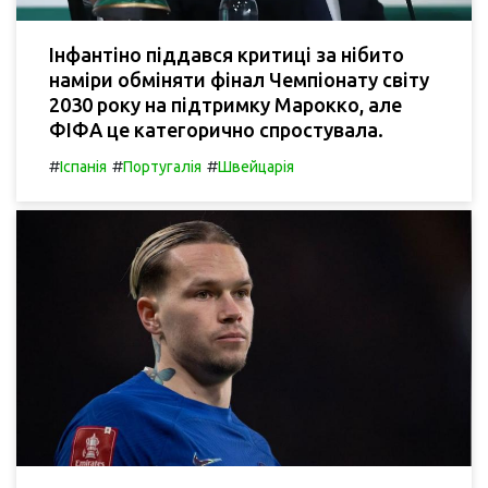
Інфантіно піддався критиці за нібито
наміри обміняти фінал Чемпіонату світу
2030 року на підтримку Марокко, але
ФІФА це категорично спростувала.
#
#
#
Іспанія
Португалія
Швейцарія