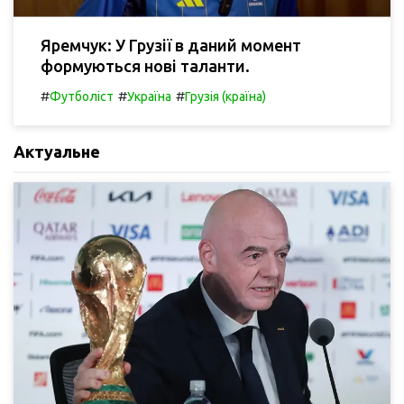
Яремчук: У Грузії в даний момент
формуються нові таланти.
#
#
#
Футболіст
Україна
Грузія (країна)
Актуальне