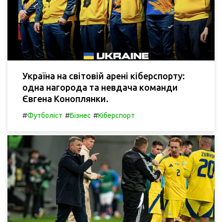
Україна на світовій арені кіберспорту:
одна нагорода та невдача команди
Євгена Коноплянки.
#
#
#
Футболіст
Бізнес
Кіберспорт