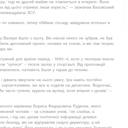
у, тоді як другий майже не з'являється в інтерв'ю. Вони
а від цього отримує лише користь," — зазначав Ваховський
нокомандувача ЗСУ.
по навчанні, тепер обіймає посаду завідувача котельні в
 Валєри йшло з льоту. Він ніколи нічого не зубрив, не був
обили дипломний проєкт, ночами не спали, а він там теорію
ає він.
ужний для країни період - 1990-ті, коли у технікумі інколи
и "грітися" - тягати залізо у спортзалі. Від пропозицій
мовлялися, натомість йшли у гараж до техніки.
і дівчата звертали на нього увагу. Іра навіть постійно
ть сором'язливим, ми все ж ходили на дискотеки. Водночас,
 часто гуляли, курили на вулиці, коли втікали з уроків," –
ласного керівника Бориса Федоровича Руденка, якого
езний чоловік – за словами учнів, "не слабак, а
очі, і під час уроків політичної інформації ділився
и безлад, він не відправляв скарги директору, а міг
трібно жити". Його поважали, і до нього тягнувся Залужний,