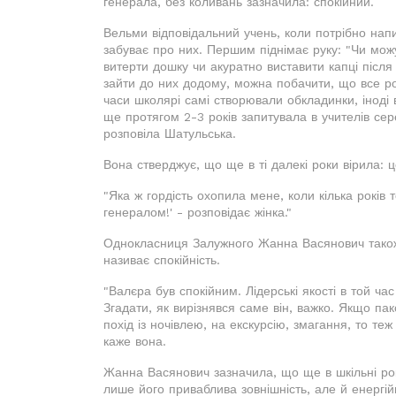
генерала, без коливань зазначила: спокійний.
Вельми відповідальний учень, коли потрібно нап
забуває про них. Першим піднімає руку: "Чи можу
витерти дошку чи акуратно виставити капці після
зайти до них додому, можна побачити, що все роз
часи школярі самі створювали обкладинки, іноді 
ще протягом 2-3 років запитувала в учителів сер
розповіла Шатульська.
Вона стверджує, що ще в ті далекі роки вірила: ц
"Яка ж гордість охопила мене, коли кілька років
генералом!' - розповідає жінка."
Однокласниця Залужного Жанна Васянович також
називає спокійність.
"Валєра був спокійним. Лідерські якості в той ча
Згадати, як вирізнявся саме він, важко. Якщо пак
похід із ночівлею, на екскурсію, змагання, то теж 
каже вона.
Жанна Васянович зазначила, що ще в шкільні рок
лише його приваблива зовнішність, але й енергійн