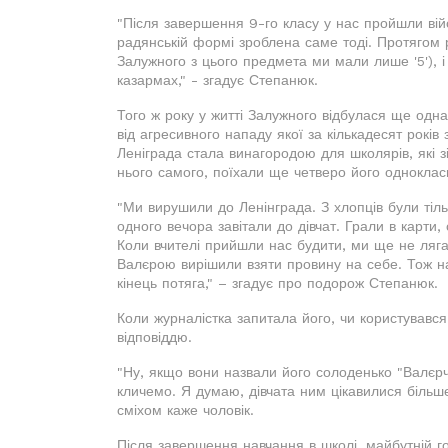
"Після завершення 9-го класу у нас пройшли вій
радянській формі зроблена саме тоді. Протягом ро
Залужного з цього предмета ми мали лише '5'), і
казармах," - згадує Степанюк.
Того ж року у житті Залужного відбулася ще одна 
від агресивного нападу якої за кількадесят рокі
Леніграда стала винагородою для школярів, які з
нього самого, поїхали ще четверо його однокласн
"Ми вирушили до Ленінграда. З хлопців були тіль
одного вечора завітали до дівчат. Грали в карти, 
Коли вчителі прийшли нас будити, ми ще не ляга
Валєрою вирішили взяти провину на себе. Тож на
кінець потяга," – згадує про подорож Степанюк.
Коли журналістка запитала його, чи користувався
відповіддю.
"Ну, якщо вони назвали його солоденько "Валєрчи
кличемо. Я думаю, дівчата ним цікавилися більше,
сміхом каже чоловік.
Після завершення навчання в школі, майбутній г