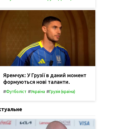
Яремчук: У Грузії в даний момент
формуються нові таланти.
#
#
#
Футболіст
Україна
Грузія (країна)
ктуальне