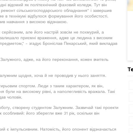
дні відомий як політехнічний фаховий коледж. Тут він
: ремонт сільськогосподарського обладнання" і завершив
ме в технікумі відбулося формування його особистості.
чив навчання з високою відзнакою.
є серйозним, але його настрій зовсім не похмурий, а
 залишало приємні враження, адже це людина з високим
в предметом," - згадує Броніслав Пекарський, який викладав
 Залужного, адже, на його переконання, кожен вчитель
Т
 Залужним щодня, хоча й не проводив у нього заняття.
гирьовим спортом. Люди з таким характером, як він,
ня були на високому рівні, а наполегливість вражала. Такі
дав чоловік.
оботу, створену студентом Залужним. Зазвичай такі проекти
 особливий: його зберегли вже 31 рік, оскільки він
ий є імпульсивним. Натомість, його опонент відзначається