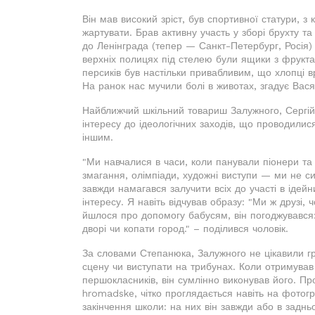
Він мав високий зріст, був спортивної статури, з
жартувати. Брав активну участь у зборі брухту т
до Ленінграда (тепер — Санкт-Петербург, Росія) 
верхніх полицях під стелею були ящики з фруктам
персиків був настільки привабливим, що хлопці вр
На ранок нас мучили болі в животах, згадує Вася
Найближчий шкільний товариш Залужного, Сергій
інтересу до ідеологічних заходів, що проводилис
іншим.
"Ми навчалися в часи, коли панували піонери та 
змагання, олімпіади, художні виступи — ми не си
завжди намагався залучити всіх до участі в іде
інтересу. Я навіть відчував образу: "Ми ж друзі,
йшлося про допомогу бабусям, він погоджувався:
дворі чи копати город." – поділився чоловік.
За словами Степанюка, Залужного не цікавили гр
сцену чи виступати на трибунах. Коли отримував 
першокласників, він сумлінно виконував його. Про
hromadske, чітко проглядається навіть на фотогра
закінчення школи: на них він завжди або в заднь