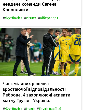
невдача команди Євгена
Коноплянки.
#
#
#
Футболіст
Бізнес
Кіберспорт
Час сміливих рішень і
зростаючої відповідальності
Реброва. 4 захоплюючі аспекти
матчу Грузія - Україна.
#
#
#
Футболіст
Італія
Грузія (країна)