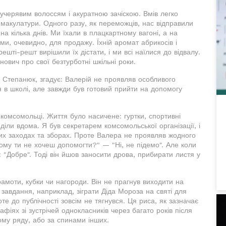
 кучерявим волоссям і акуратною зачіскою. Вмів легко
а макулатури. Одного разу, як переможців, нас відправили
на кілька днів. Ми їхали в плацкартному вагоні, а на
и, очевидно, для продажу. Їхній аромат абрикосів і
ешті-решт вирішили їх дістати, і ми всі наїлися до відвалу.
нович про свої безтурботні шкільні роки.
 Степанюк, згадує: Валерій не проявляв особливого
я в школі, але завжди був готовий прийти на допомогу
комсомольці. Життя було насичене: гуртки, спортивні
діли вдома. Я був секретарем комсомольської організації, і
йних заходах та зборах. Проте Валера не проявляв жодного
 чому ти не хочеш допомогти?" — "Ні, не підемо". Але коли
 "Добре". Тоді він йшов заносити дрова, прибирати листя у
амоти, кубки чи нагороди. Він не прагнув виходити на
завдання, наприклад, зіграти Діда Мороза на святі для
те до публічності зовсім не тягнувся. Ця риса, як зазначає
фіях зі зустрічей однокласників через багато років після
ому ряду, або за спинами інших.