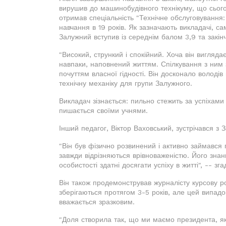
вирушив до машинобудівного технікуму, що сього
отримав спеціальність "Технічне обслуговування
навчання в 19 років. Як зазначають викладачі, са
Залужний вступив із середнім балом 3,9 та закін
"Високий, стрункий і спокійний. Хоча він вигляда
навпаки, наповнений життям. Спілкування з ним
почуттям власної гідності. Він досконало володі
технічну механіку для групи Залужного.
Викладач зізнається: пильно стежить за успіхами
пишається своїми учнями.
Інший педагог, Віктор Ваховський, зустрічався з
"Він був фізично розвинений і активно займався 
завжди відрізняються врівноваженістю. Його знан
особистості здатні досягати успіху в житті", -- зга
Він також продемонстрував журналісту курсову р
зберігаються протягом 3-5 років, але цей випадок
вважається зразковим.
"Доля створила так, що ми маємо президента, як