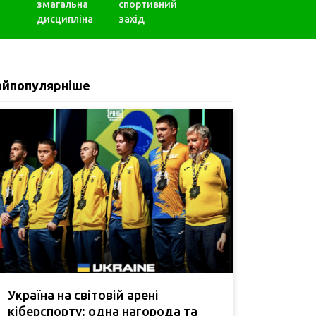
змагальна
спортивний
дисципліна
захід
айпопулярніше
Україна на світовій арені
кіберспорту: одна нагорода та