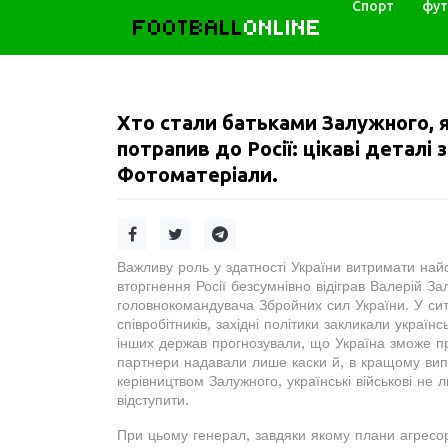
Спорт
фут
FOOTBALL
ONLINE
Хто стали батьками Залужного, як
потрапив до Росії: цікаві деталі 
Фотоматеріали.
Важливу роль у здатності України витримати на
вторгнення Росії безсумнівно відіграв Валерій З
головнокомандувача Збройних сил України. У сит
співробітників, західні політики закликали україн
інших держав прогнозували, що Україна зможе пр
партнери надавали лише каски й, в кращому випа
керівництвом Залужного, українські військові не 
відступити.
При цьому генерал, завдяки якому плани агресор