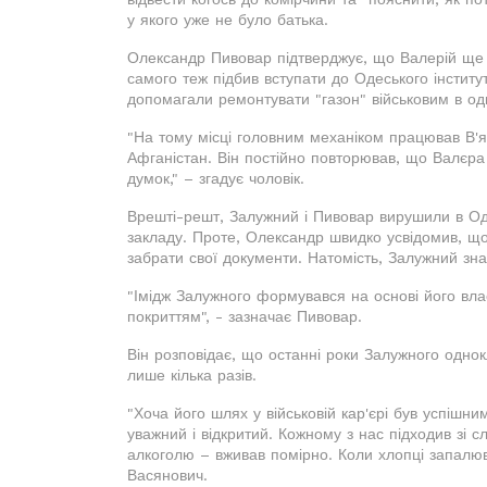
у якого уже не було батька.
Олександр Пивовар підтверджує, що Валерій ще в 
самого теж підбив вступати до Одеського інститу
допомагали ремонтувати "газон" військовим в одні
"На тому місці головним механіком працював В'яч
Афганістан. Він постійно повторював, що Валєра
думок," – згадує чоловік.
Врешті-решт, Залужний і Пивовар вирушили в Од
закладу. Проте, Олександр швидко усвідомив, що 
забрати свої документи. Натомість, Залужний зн
"Імідж Залужного формувався на основі його вла
покриттям", - зазначає Пивовар.
Він розповідає, що останні роки Залужного однокл
лише кілька разів.
"Хоча його шлях у військовій кар'єрі був успішни
уважний і відкритий. Кожному з нас підходив зі 
алкоголю – вживав помірно. Коли хлопці запалюв
Васянович.