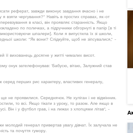
исати реферат, завжди виконує завдання вчасно і не
 я взяти чергування?" Навіть в простих справах, як-от
 перевзування в класі, він проявляє старанність. Якщо
кладено по поличках, а підручники обгорнуті в папір [в ті
використовуючи шпалери]. Коли я випустила їх зі школи,
едньої школи: "Як вони? Слідкуйте, щоб не зіпсувалися," -
ей її вихованець досягне у житті чималих висот.
 тому онук зателефонував: 'Бабусю, вітаю, Залужний став
 серед перших рис характеру, властивих генералу,
с ще не проявилися. Середнячок. Не хуліган і не відмінник.
остили, то всі. Якщо тікати з уроку, то разом. Але якщо в
усі. Він і у футбол грав, і на лижах з хлопцями літав", -
А
и молодий генерал привертав увагу дівчат. Їх залучала не
ість та почуття гумору.