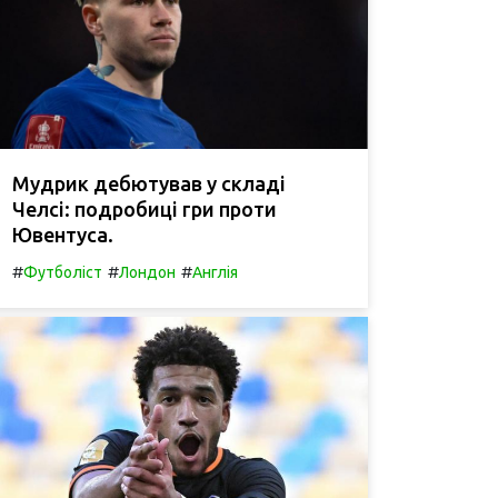
Мудрик дебютував у складі
Челсі: подробиці гри проти
Ювентуса.
#
#
#
Футболіст
Лондон
Англія