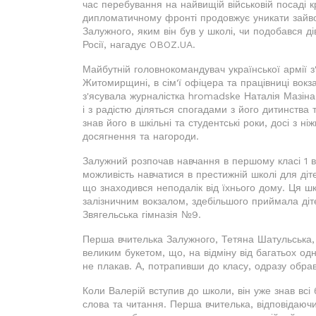
час перебування на найвищій військовій посаді кр
дипломатичному фронті продовжує уникати зайвої
Залужного, яким він був у школі, чи подобався ді
Росії, нагадує OBOZ.UA.
Майбутній головнокомандувач української армії з
Житомирщині, в сім'ї офіцера та працівниці вокзал
з'ясувала журналістка hromadske Наталія Мазіна
і з радістю діляться спогадами з його дитинства т
знав його в шкільні та студентські роки, досі з н
досягнення та нагороди.
Залужний розпочав навчання в першому класі 1 в
можливість навчатися в престижній школі для діт
що знаходився неподалік від їхнього дому. Ця 
залізничним вокзалом, здебільшого приймала дітей
Звягельська гімназія №9.
Перша вчителька Залужного, Тетяна Шатульська, 
великим букетом, що, на відміну від багатьох одн
не плакав. А, потрапивши до класу, одразу обрав
Коли Валерій вступив до школи, він уже знав всі
слова та читання. Перша вчителька, відповідаюч