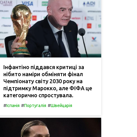
Інфантіно піддався критиці за
нібито наміри обміняти фінал
Чемпіонату світу 2030 року на
підтримку Марокко, але ФІФА це
категорично спростувала.
#
#
#
Іспанія
Португалія
Швейцарія