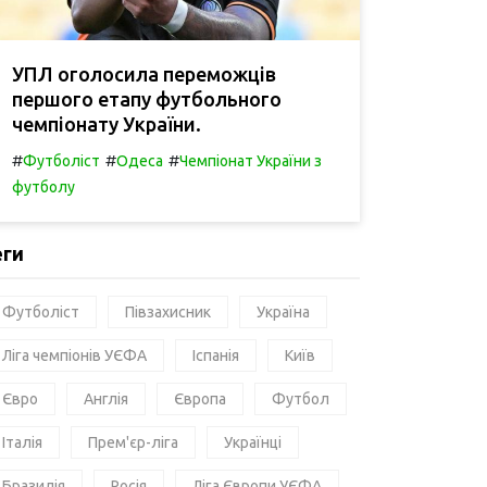
УПЛ оголосила переможців
першого етапу футбольного
чемпіонату України.
#
#
#
Футболіст
Одеса
Чемпіонат України з
футболу
еги
Футболіст
Півзахисник
Україна
Ліга чемпіонів УЄФА
Іспанія
Київ
Євро
Англія
Європа
Футбол
Італія
Прем'єр-ліга
Українці
Бразилія
Росія
Ліга Європи УЄФА