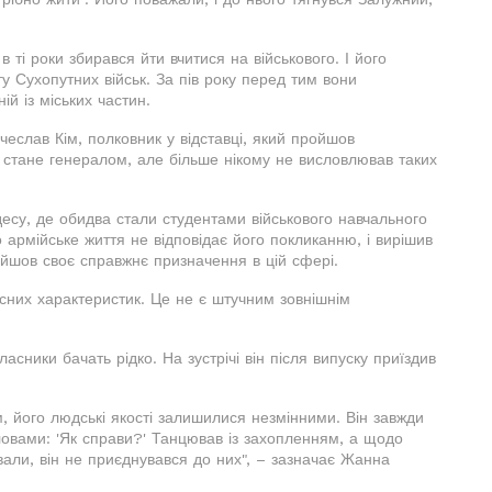
ті роки збирався йти вчитися на військового. І його
ту Сухопутних військ. За пів року перед тим вони
й із міських частин.
еслав Кім, полковник у відставці, який пройшов
 стане генералом, але більше нікому не висловлював таких
есу, де обидва стали студентами військового навчального
армійське життя не відповідає його покликанню, і вирішив
айшов своє справжнє призначення в цій сфері.
сних характеристик. Це не є штучним зовнішнім
асники бачать рідко. На зустрічі він після випуску приїздив
м, його людські якості залишилися незмінними. Він завжди
словами: 'Як справи?' Танцював із захопленням, а щодо
али, він не приєднувався до них", – зазначає Жанна