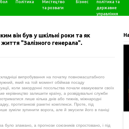
бол
Політика
Мистецтво
Бізнес
політика та
та розваги
державне
управління
им він був у шкільні роки та як
Н
з життя "Залізного генерала".
йскладніші випробування на початку повномасштабного
алужний, який на той момент обіймав посаду
уації, коли закордонні посольства почали евакуювати своїх
ське керівництво залишити країну, а розвідувальні служби
отриматися лише кілька днів або тижнів, міжнародні
дку, протитанкові ракетні комплекси. Проте, під
лише зуміли зупинити ворога, але й змусили його в паніці
а було зламано, а прогнози союзників спростовано, і під