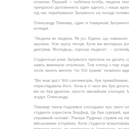
спокоєм. Перший — публічна особа, людина театр
прекрасно доповнюють один одного, і наша країн
під час перебування Залужного на посаді голов
Олександр Пивовар, один із товаришів Залужного 
коледжі.
"Людина як людина. Як усі. Єдине, що навчання у
заучкою. Усю групу тягнув. Коли ми вчотирьох р
диктував. Молодець, хороша людина", -- розповід
Студентські роки Залужного припали на досить сут
навіть вимикали опалення. Тож хлопці з пар ходил
після занять випити "по 100 грамів" незмінно від
"Він мав зріст 189 сантиметрів, був привабливим, 
переслідувала його. Хоча в ті часи він був доси
він не був ідеалом, просто звичайним хлопцем. Ми
згадує Олександр.
Пивовар також поділився спогадами про свого к
студенти охрестили Борфед. Це був суворий, крем
справжній чоловік". Раніше Руденко служив на півн
військовими історіями. Коли студенти влаштовувал
відвести когось до комірчини та "пояснити, як по