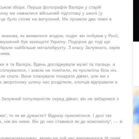
ськові збори. Перша фотографія Валєри у старій
ку ми навчалися військовій підготовці у школі (у
 це було схоже на випускний. Ми провели два тижні в
знакова, як виявилося згодом, подія: він побував у Росії,
в змушений був захищати Україну. Подорож до тоді ще
ібрали найбільше металобрухту. З класу Залужного, окрім
иків.
ки я та Валєра. Вдень досліджували музеї та палаци, а
спілкувалися, і зовсім не помітили, як пролетіла біла ніч.
ли спати. Вони планували покарати дівчат, але ми з
 зворотному шляху нас розділили, хлопців відправили в
 Залужний популярністю серед дівчат, він не забарився з
к", то як ви думаєте? Відразу приклеїлося. І досі так
 ніж він ними. Він до них ставився як до комсомолу", -- зі
оловнокомандувач, якому на той час виповнилося 16 років,