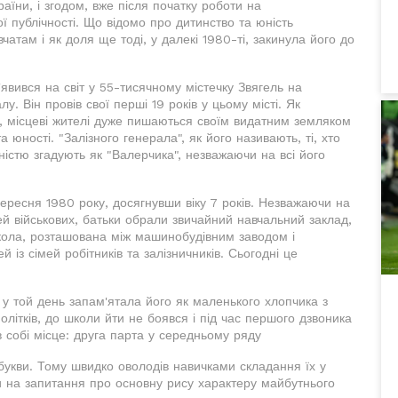
аїни, і згодом, вже після початку роботи на
 публічності. Що відомо про дитинство та юність
вчатам і як доля ще тоді, у далекі 1980-ті, закинула його до
'явився на світ у 55-тисячному містечку Звягель на
у. Він провів свої перші 19 років у цьому місті. Як
, місцеві жителі дуже пишаються своїм видатним земляком
а юності. "Залізного генерала", як його називають, ті, хто
іжністю згадують як "Валерчика", незважаючи на всі його
ересня 1980 року, досягнувши віку 7 років. Незважаючи на
ей військових, батьки обрали звичайний навчальний заклад,
школа, розташована між машинобудівним заводом і
 із сімей робітників та залізничників. Сьогодні це
у той день запам'ятала його як маленького хлопчика з
олітків, до школи йти не боявся і під час першого дзвоника
 собі місце: друга парта у середньому ряду
 букви. Тому швидко оволодів навичками складання їх у
и на запитання про основну рису характеру майбутнього