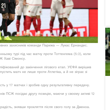
новних захисників команди Парижа — Лукас Ернандес.
нньому турі під час матчу проти Тоттенгема (5:3), коли
Ж Хаві Сімонсу.
ліфікований до закінчення лігового етап. УЄФА вирішив
устить матч не лише проти Атлетіка, а й не зіграє зі
асть у 17 матчах і зробив одну результативну передачу.
нів ПСЖ посідає другу позицію, маючи у своєму активі 12
адість, знявши прокляття після свого голу за Дженоа.