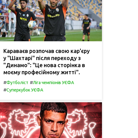
Караваєв розпочав свою кар'єру
у "Шахтарі" після переходу з
"Динамо": "Це нова сторінка в
моєму професійному житті".
#
#
Футболіст
Ліга чемпіонів УЄФА
#
Суперкубок УЄФА