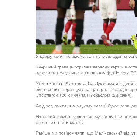
У цьому матчі не зможе взяти участь один із ос
29-річний гравець отримав червону картку в оста
вдарив ліктем у лице колишньому футболісту ПС
Утім, як пише Footmercato, Лукас взагалі дисква
відсторонити француза на три гри. Ернандес проп
Спортінгом (20 січня) та Ньюкаслом (28 січня).
Слід зазначити, що в цьому сезоні Лукас взяв уч
На даний момент у загальному заліку Ліги чемпіо
очок після п’яти матчів.
Раніше ми повідомляли, що Маліновський відчув р