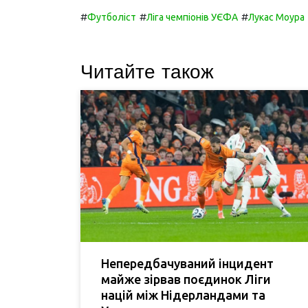
#
#
#
Футболіст
Ліга чемпіонів УЄФА
Лукас Моура
Читайте також
Непередбачуваний інцидент
майже зірвав поєдинок Ліги
націй між Нідерландами та