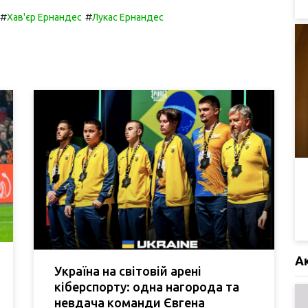
#
#
Хав'єр Ернандес
Лукас Ернандес
А
Україна на світовій арені
кіберспорту: одна нагорода та
невдача команди Євгена