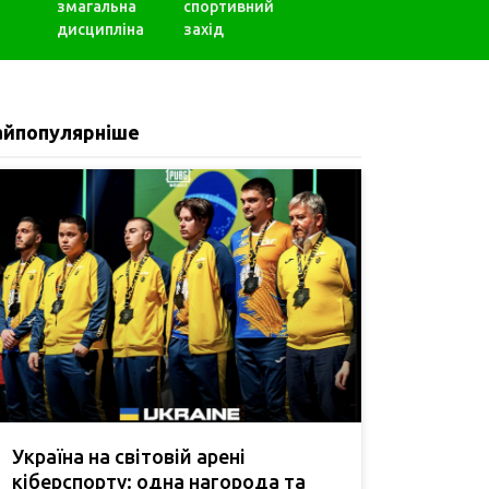
змагальна
спортивний
дисципліна
захід
айпопулярніше
Україна на світовій арені
кіберспорту: одна нагорода та