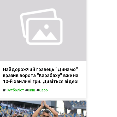
Найдорожчий гравець "Динамо"
вразив ворота "Карабаху" вже на
10-й хвилині гри. Дивіться відео!
#
#
#
Футболіст
Київ
Євро