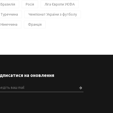
Бразилія
Росія
Ліга Європи УЄФА
Туреччина
Чемпіонат України з футболу
Німеччина
Франція
ідписатися на оновлення