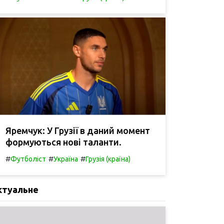
Яремчук: У Грузії в даний момент
формуються нові таланти.
#
#
#
Футболіст
Україна
Грузія (країна)
ктуальне