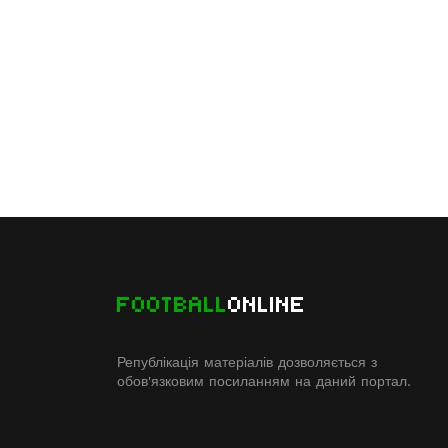
FOOTBALL
ONLINE
Републікація матеріалів дозволяється з
обов'язковим посиланням на даний портал.