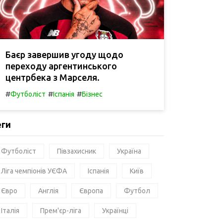
Баєр завершив угоду щодо
переходу аргентинського
центрбека з Марселя.
#
#
#
Футболіст
Іспанія
Бізнес
еги
Футболіст
Півзахисник
Україна
Ліга чемпіонів УЄФА
Іспанія
Київ
Євро
Англія
Європа
Футбол
Італія
Прем'єр-ліга
Українці