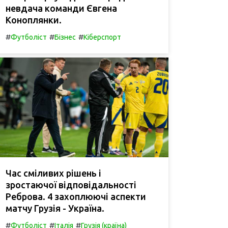
невдача команди Євгена
Коноплянки.
#
#
#
Футболіст
Бізнес
Кіберспорт
Час сміливих рішень і
зростаючої відповідальності
Реброва. 4 захоплюючі аспекти
матчу Грузія - Україна.
#
#
#
Футболіст
Італія
Грузія (країна)