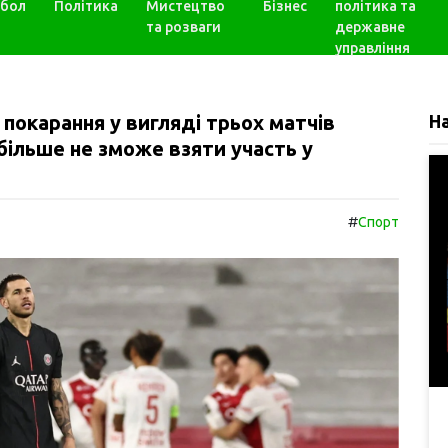
бол
Політика
Мистецтво
Бізнес
політика та
та розваги
державне
управління
покарання у вигляді трьох матчів
Н
і більше не зможе взяти участь у
#
Спорт