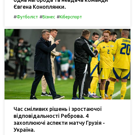
Євгена Коноплянки.
#
#
#
Футболіст
Бізнес
Кіберспорт
Час сміливих рішень і зростаючої
відповідальності Реброва. 4
захоплюючі аспекти матчу Грузія -
Україна.