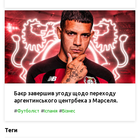
Баєр завершив угоду щодо переходу
аргентинського центрбека з Марселя.
#
#
#
Футболіст
Іспанія
Бізнес
Теги