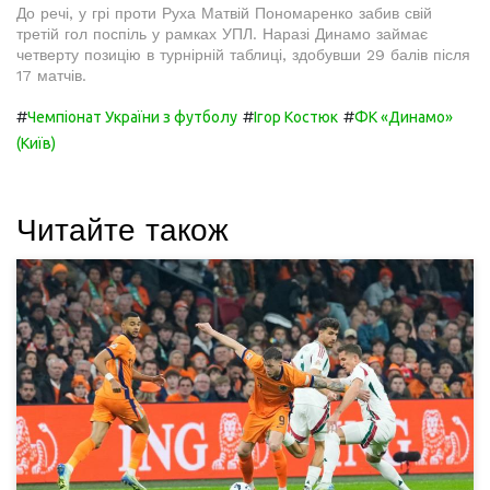
До речі, у грі проти Руха Матвій Пономаренко забив свій
третій гол поспіль у рамках УПЛ. Наразі Динамо займає
четверту позицію в турнірній таблиці, здобувши 29 балів після
17 матчів.
#
#
#
Чемпіонат України з футболу
Ігор Костюк
ФК «Динамо»
(Київ)
Читайте також