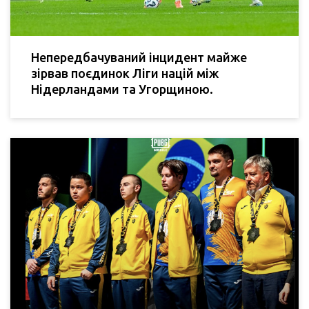
Непередбачуваний інцидент майже
зірвав поєдинок Ліги націй між
Нідерландами та Угорщиною.