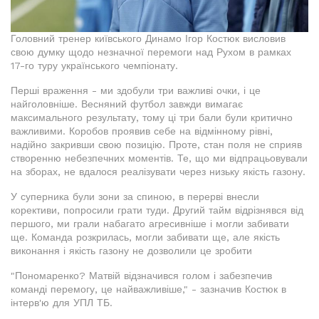
Головний тренер київського Динамо Ігор Костюк висловив
свою думку щодо незначної перемоги над Рухом в рамках
17-го туру українського чемпіонату.
Перші враження - ми здобули три важливі очки, і це
найголовніше. Весняний футбол завжди вимагає
максимального результату, тому ці три бали були критично
важливими. Коробов проявив себе на відмінному рівні,
надійно закривши свою позицію. Проте, стан поля не сприяв
створенню небезпечних моментів. Те, що ми відпрацьовували
на зборах, не вдалося реалізувати через низьку якість газону.
У суперника були зони за спиною, в перерві внесли
корективи, попросили грати туди. Другий тайм відрізнявся від
першого, ми грали набагато агресивніше і могли забивати
ще. Команда розкрилась, могли забивати ще, але якість
виконання і якість газону не дозволили це зробити
"Пономаренко? Матвій відзначився голом і забезпечив
команді перемогу, це найважливіше," - зазначив Костюк в
інтерв'ю для УПЛ ТБ.