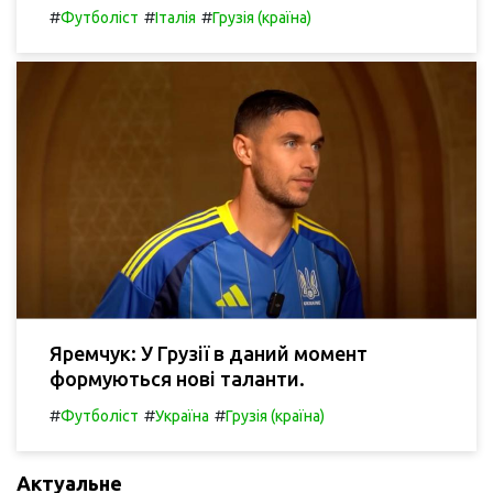
#
#
#
Футболіст
Італія
Грузія (країна)
Яремчук: У Грузії в даний момент
формуються нові таланти.
#
#
#
Футболіст
Україна
Грузія (країна)
Актуальне