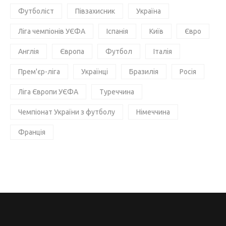
Футболіст
Півзахисник
Україна
Ліга чемпіонів УЄФА
Іспанія
Київ
Євро
Англія
Європа
Футбол
Італія
Прем'єр-ліга
Українці
Бразилія
Росія
Ліга Європи УЄФА
Туреччина
Чемпіонат України з футболу
Німеччина
Франція