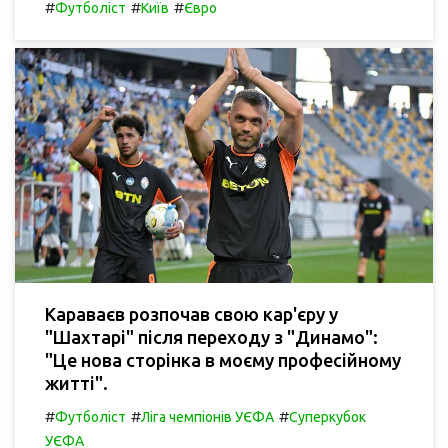
#
#
#
Футболіст
Київ
Євро
Караваєв розпочав свою кар'єру у
"Шахтарі" після переходу з "Динамо":
"Це нова сторінка в моєму професійному
житті".
#
#
#
Футболіст
Ліга чемпіонів УЄФА
Суперкубок
УЄФА