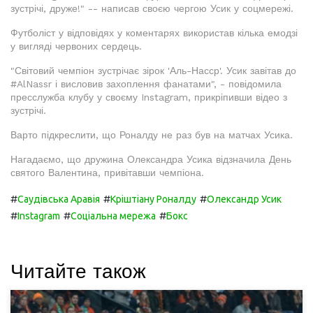
зустрічі, друже!" -- написав своєю чергою Усик у соцмережі.
Футболіст у відповідях у коментарях використав кілька емодзі
у вигляді червоних сердець.
"Світовий чемпіон зустрічає зірок 'Аль-Насср'. Усик завітав до
#AlNassr і висловив захоплення фанатами", - повідомила
пресслужба клубу у своєму Instagram, прикріпивши відео з
зустрічі.
Варто підкреслити, що Роналду не раз був на матчах Усика.
Нагадаємо, що дружина Олександра Усика відзначила День
святого Валентина, привітавши чемпіона.
#
#
#
Саудівська Аравія
Кріштіану Роналду
Олександр Усик
#
#
#
Instagram
Соціальна мережа
Бокс
Читайте також