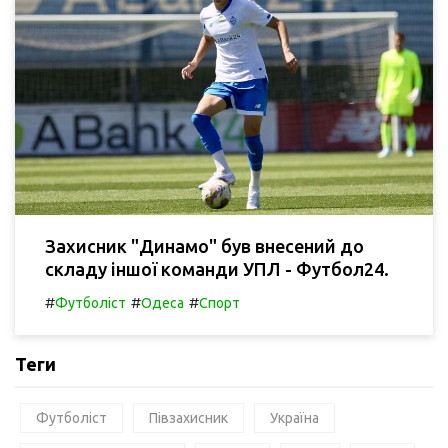
Захисник "Динамо" був внесений до
складу іншої команди УПЛ - Футбол24.
#
#
#
Футболіст
Одеса
Спорт
Теги
Футболіст
Півзахисник
Україна