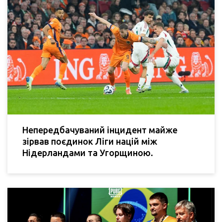
Непередбачуваний інцидент майже
зірвав поєдинок Ліги націй між
Нідерландами та Угорщиною.