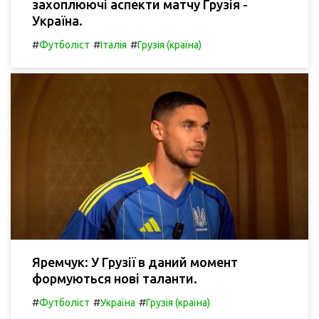
захоплюючі аспекти матчу Грузія -
Україна.
#
#
#
Футболіст
Італія
Грузія (країна)
Яремчук: У Грузії в даний момент
формуються нові таланти.
#
#
#
Футболіст
Україна
Грузія (країна)