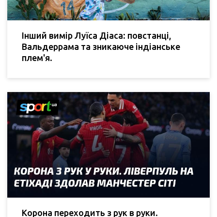
Інший вимір Луїса Діаса: повстанці,
Вальдеррама та зникаюче індіанське
плем'я.
Корона переходить з рук в руки.