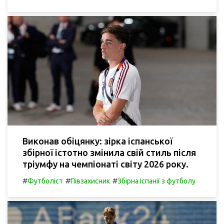
Виконав обіцянку: зірка іспанської
збірної істотно змінила свій стиль після
тріумфу на чемпіонаті світу 2026 року.
#
#
#
Футболіст
Півзахисник
Збірна Іспанії з футболу