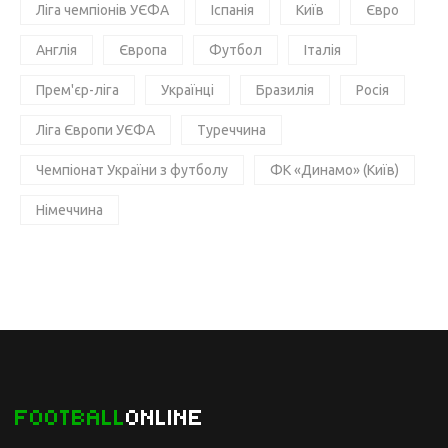
Ліга чемпіонів УЄФА
Іспанія
Київ
Євро
Англія
Європа
Футбол
Італія
Прем'єр-ліга
Українці
Бразилія
Росія
Ліга Європи УЄФА
Туреччина
Чемпіонат України з футболу
ФК «Динамо» (Київ)
Німеччина
FOOTBALL
ONLINE