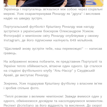
Українець і португалець зв'язалися між собою через соціальні
мережі. Усик охарактеризував Роналду як "друга" і висловив
надію на швидку зустріч.
Португальський футболіст Кріштіану Роналду мав нагоду
зустрітися з українським боксером Олександром Усиком.
Фотографії з чемпіоном світу Роналду опублікував у своєму
Instagram, де його підписники налічують 649 мільйонів.
"Щасливий знову зустріти тебе, наш переможцю!" -- написав
гравець.
На зображенні можна побачити, як представник Португалії та
України тепло обіймаються, вітаючи один одного. Це сталося
на стадіоні футбольного клубу "Аль-Насср" у Саудівській
Аравії, де виступає Роналду.
Зокрема, Усик подарував Кріштіану футболку з власним ім'ям
і зробив спільне фото.
"Теплі розмови з великим чемпіоном! Завжди вчимося один у
одного, обмінюємося досвідом та насолоджуємося моментом.
Респект @cristiano за його відданість та мислення. До скорої