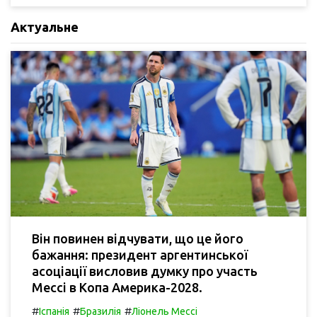
Актуальне
Він повинен відчувати, що це його
бажання: президент аргентинської
асоціації висловив думку про участь
Мессі в Копа Америка-2028.
#
#
#
Іспанія
Бразилія
Ліонель Мессі