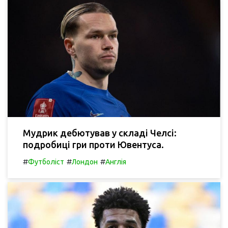
Мудрик дебютував у складі Челсі:
подробиці гри проти Ювентуса.
#
#
#
Футболіст
Лондон
Англія