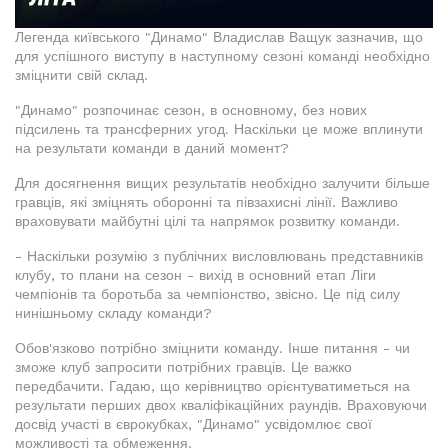
Легенда київського "Динамо" Владислав Ващук зазначив, що
для успішного виступу в наступному сезоні команді необхідно
зміцнити свій склад.
"Динамо" розпочинає сезон, в основному, без нових
підсилень та трансферних угод. Наскільки це може вплинути
на результати команди в даний момент?
Для досягнення вищих результатів необхідно залучити більше
гравців, які зміцнять оборонні та півзахисні лінії. Важливо
враховувати майбутні цілі та напрямок розвитку команди.
- Наскільки розумію з публічних висловлювань представників
клубу, то плани на сезон - вихід в основний етап Ліги
чемпіонів та боротьба за чемпіонство, звісно. Це під силу
нинішньому складу команди?
Обов'язково потрібно зміцнити команду. Інше питання - чи
зможе клуб запросити потрібних гравців. Це важко
передбачити. Гадаю, що керівництво орієнтуватиметься на
результати перших двох кваліфікаційних раундів. Враховуючи
досвід участі в єврокубках, "Динамо" усвідомлює свої
можливості та обмеження.