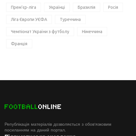
Прем'єр-ліга
Українці
Бразилія
Росія
Ліга Європи УЄФА
Туреччина
Чемпіонат України з футболу
Німеччина
Франція
FOOTBALL
ONLINE
Републікація матеріалів дозволяється з обов'язковим
посиланням на даний портал.