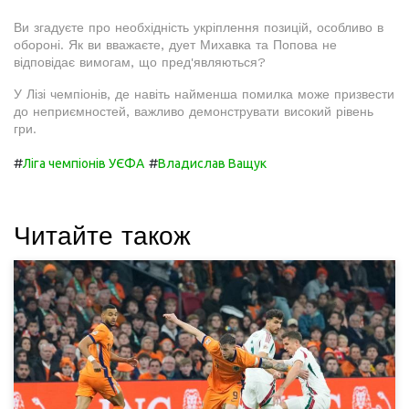
Ви згадуєте про необхідність укріплення позицій, особливо в
обороні. Як ви вважаєте, дует Михавка та Попова не
відповідає вимогам, що пред'являються?
У Лізі чемпіонів, де навіть найменша помилка може призвести
до неприємностей, важливо демонструвати високий рівень
гри.
#
#
Ліга чемпіонів УЄФА
Владислав Ващук
Читайте також