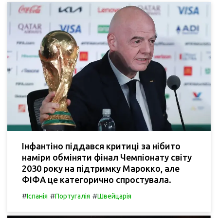
Інфантіно піддався критиці за нібито
наміри обміняти фінал Чемпіонату світу
2030 року на підтримку Марокко, але
ФІФА це категорично спростувала.
#
#
#
Іспанія
Португалія
Швейцарія