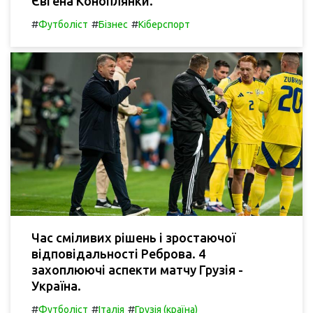
Євгена Коноплянки.
#
#
#
Футболіст
Бізнес
Кіберспорт
Час сміливих рішень і зростаючої
відповідальності Реброва. 4
захоплюючі аспекти матчу Грузія -
Україна.
#
#
#
Футболіст
Італія
Грузія (країна)