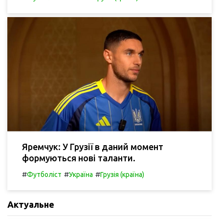
Яремчук: У Грузії в даний момент
формуються нові таланти.
#
#
#
Футболіст
Україна
Грузія (країна)
Актуальне