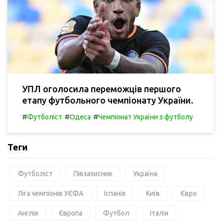
УПЛ оголосила переможців першого
етапу футбольного чемпіонату України.
#
#
#
Футболіст
Одеса
Чемпіонат України з футболу
Теги
Футболіст
Півзахисник
Україна
Ліга чемпіонів УЄФА
Іспанія
Київ
Євро
Англія
Європа
Футбол
Італія