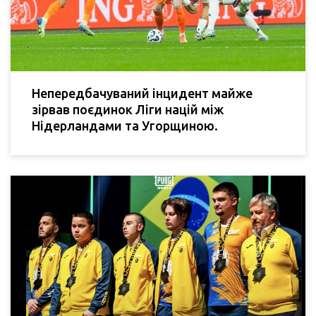
Непередбачуваний інцидент майже
зірвав поєдинок Ліги націй між
Нідерландами та Угорщиною.