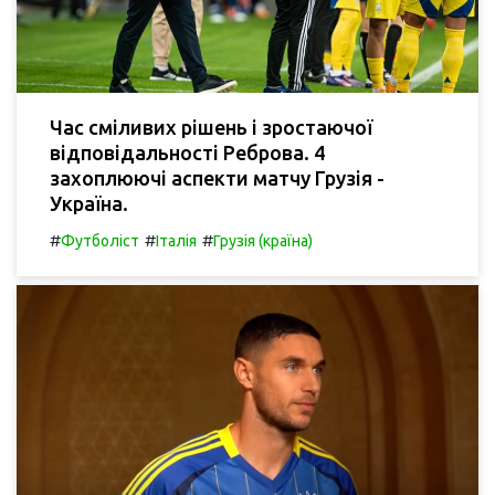
Час сміливих рішень і зростаючої
відповідальності Реброва. 4
захоплюючі аспекти матчу Грузія -
Україна.
#
#
#
Футболіст
Італія
Грузія (країна)