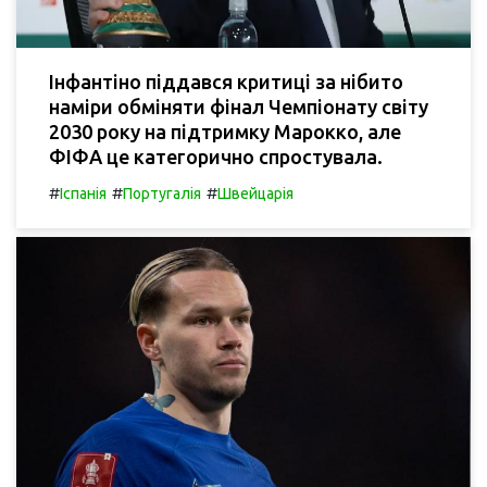
Інфантіно піддався критиці за нібито
наміри обміняти фінал Чемпіонату світу
2030 року на підтримку Марокко, але
ФІФА це категорично спростувала.
#
#
#
Іспанія
Португалія
Швейцарія