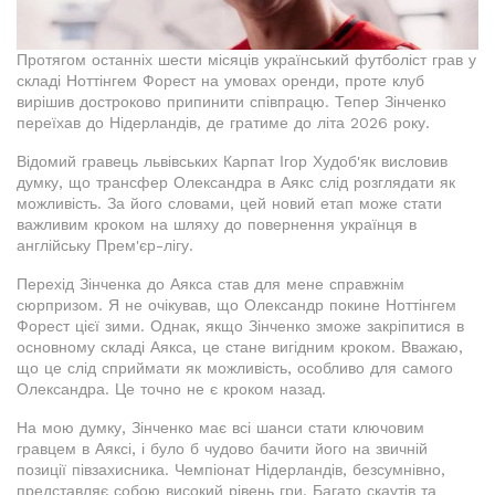
Протягом останніх шести місяців український футболіст грав у
складі Ноттінгем Форест на умовах оренди, проте клуб
вирішив достроково припинити співпрацю. Тепер Зінченко
переїхав до Нідерландів, де гратиме до літа 2026 року.
Відомий гравець львівських Карпат Ігор Худоб'як висловив
думку, що трансфер Олександра в Аякс слід розглядати як
можливість. За його словами, цей новий етап може стати
важливим кроком на шляху до повернення українця в
англійську Прем'єр-лігу.
Перехід Зінченка до Аякса став для мене справжнім
сюрпризом. Я не очікував, що Олександр покине Ноттінгем
Форест цієї зими. Однак, якщо Зінченко зможе закріпитися в
основному складі Аякса, це стане вигідним кроком. Вважаю,
що це слід сприймати як можливість, особливо для самого
Олександра. Це точно не є кроком назад.
На мою думку, Зінченко має всі шанси стати ключовим
гравцем в Аяксі, і було б чудово бачити його на звичній
позиції півзахисника. Чемпіонат Нідерландів, безсумнівно,
представляє собою високий рівень гри. Багато скаутів та