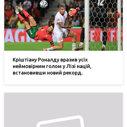
Кріштіану Роналду вразив усіх
неймовірним голом у Лізі націй,
встановивши новий рекорд.