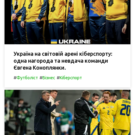
Україна на світовій арені кіберспорту:
одна нагорода та невдача команди
Євгена Коноплянки.
#
#
#
Футболіст
Бізнес
Кіберспорт