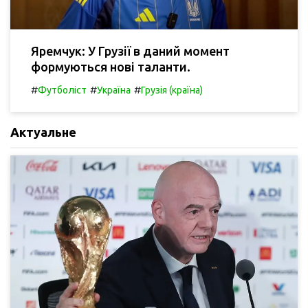
Яремчук: У Грузії в даний момент
формуються нові таланти.
#
#
#
Футболіст
Україна
Грузія (країна)
Актуальне