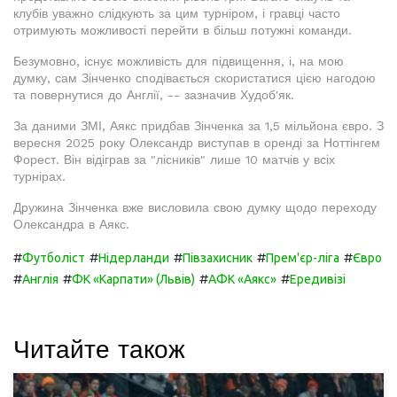
клубів уважно слідкують за цим турніром, і гравці часто
отримують можливості перейти в більш потужні команди.
Безумовно, існує можливість для підвищення, і, на мою
думку, сам Зінченко сподівається скористатися цією нагодою
та повернутися до Англії, -- зазначив Худоб'як.
За даними ЗМІ, Аякс придбав Зінченка за 1,5 мільйона євро. З
вересня 2025 року Олександр виступав в оренді за Ноттінгем
Форест. Він відіграв за "лісників" лише 10 матчів у всіх
турнірах.
Дружина Зінченка вже висловила свою думку щодо переходу
Олександра в Аякс.
#
#
#
#
#
Футболіст
Нідерланди
Півзахисник
Прем'єр-ліга
Євро
#
#
#
#
Англія
ФК «Карпати» (Львів)
АФК «Аякс»
Ередивізі
Читайте також