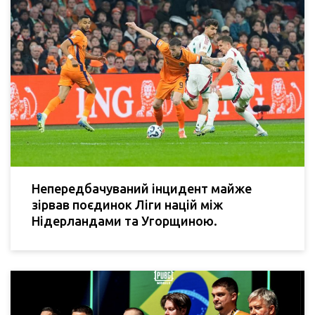
Непередбачуваний інцидент майже
зірвав поєдинок Ліги націй між
Нідерландами та Угорщиною.