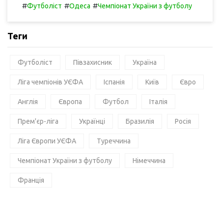
#
#
#
Футболіст
Одеса
Чемпіонат України з футболу
Теги
Футболіст
Півзахисник
Україна
Ліга чемпіонів УЄФА
Іспанія
Київ
Євро
Англія
Європа
Футбол
Італія
Прем'єр-ліга
Українці
Бразилія
Росія
Ліга Європи УЄФА
Туреччина
Чемпіонат України з футболу
Німеччина
Франція