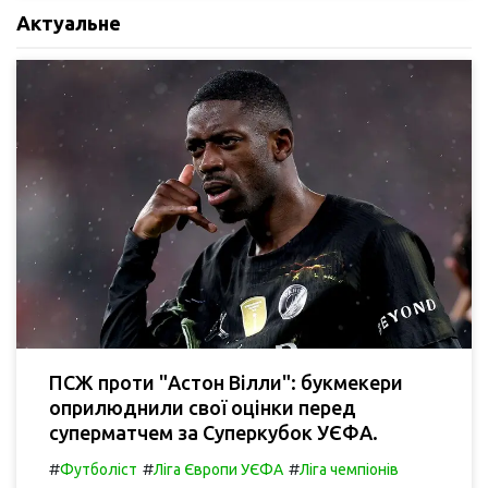
Актуальне
ПСЖ проти "Астон Вілли": букмекери
оприлюднили свої оцінки перед
суперматчем за Суперкубок УЄФА.
#
#
#
Футболіст
Ліга Європи УЄФА
Ліга чемпіонів