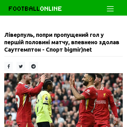
FOOTBALL
ONLINE
Ліверпуль, попри пропущений гол у
першій половині матчу, впевнено здолав
Саутгемптон - Спорт bigmir)net