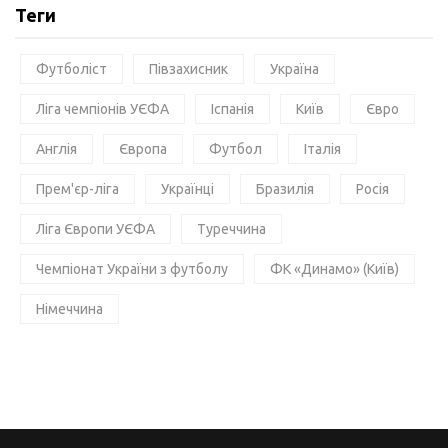
Теги
Футболіст
Півзахисник
Україна
Ліга чемпіонів УЄФА
Іспанія
Київ
Євро
Англія
Європа
Футбол
Італія
Прем'єр-ліга
Українці
Бразилія
Росія
Ліга Європи УЄФА
Туреччина
Чемпіонат України з футболу
ФК «Динамо» (Київ)
Німеччина