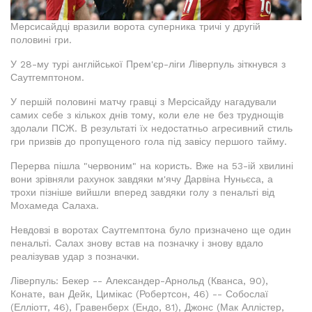
Мерсисайдці вразили ворота суперника тричі у другій
половині гри.
У 28-му турі англійської Прем'єр-ліги Ліверпуль зіткнувся з
Саутгемптоном.
У першій половині матчу гравці з Мерсісайду нагадували
самих себе з кількох днів тому, коли еле не без труднощів
здолали ПСЖ. В результаті їх недостатньо агресивний стиль
гри призвів до пропущеного гола під завісу першого тайму.
Перерва пішла "червоним" на користь. Вже на 53-ій хвилині
вони зрівняли рахунок завдяки м'ячу Дарвіна Нуньєса, а
трохи пізніше вийшли вперед завдяки голу з пенальті від
Мохамеда Салаха.
Невдовзі в воротах Саутгемптона було призначено ще один
пенальті. Салах знову встав на позначку і знову вдало
реалізував удар з позначки.
Ліверпуль: Бекер -- Александер-Арнольд (Кванса, 90),
Конате, ван Дейк, Цимікас (Робертсон, 46) -- Собослаї
(Елліотт, 46), Гравенберх (Ендо, 81), Джонс (Мак Аллістер,