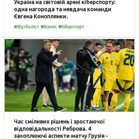
Україна на світовій арені кіберспорту:
одна нагорода та невдача команди
Євгена Коноплянки.
#
#
#
Футболіст
Бізнес
Кіберспорт
Час сміливих рішень і зростаючої
відповідальності Реброва. 4
захоплюючі аспекти матчу Грузія -