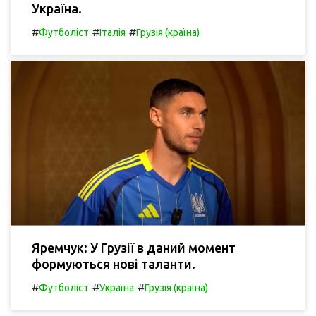
Україна.
#
#
#
Футболіст
Італія
Грузія (країна)
Яремчук: У Грузії в даний момент
формуються нові таланти.
#
#
#
Футболіст
Україна
Грузія (країна)