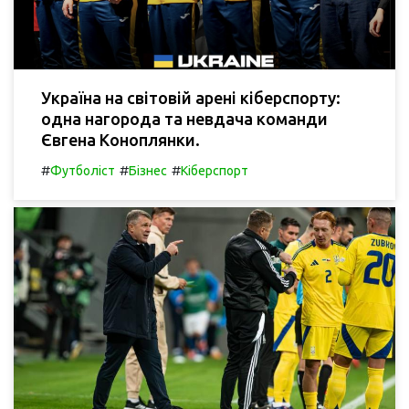
Україна на світовій арені кіберспорту:
одна нагорода та невдача команди
Євгена Коноплянки.
#
#
#
Футболіст
Бізнес
Кіберспорт