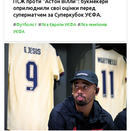
ПСЖ проти "Астон Вілли": букмекери
оприлюднили свої оцінки перед
суперматчем за Суперкубок УЄФА.
#
#
#
Футболіст
Ліга Європи УЄФА
Ліга чемпіонів
УЄФА