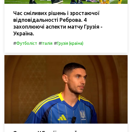
Час сміливих рішень і зростаючої
відповідальності Реброва. 4
захоплюючі аспекти матчу Грузія -
Україна.
#
#
#
Футболіст
Італія
Грузія (країна)