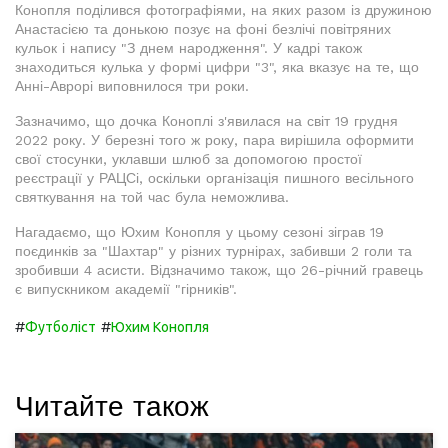
Конопля поділився фотографіями, на яких разом із дружиною
Анастасією та донькою позує на фоні безлічі повітряних
кульок і напису "З днем народження". У кадрі також
знаходиться кулька у формі цифри "3", яка вказує на те, що
Анні-Аврорі виповнилося три роки.
Зазначимо, що дочка Коноплі з'явилася на світ 19 грудня
2022 року. У березні того ж року, пара вирішила оформити
свої стосунки, уклавши шлюб за допомогою простої
реєстрації у РАЦСі, оскільки організація пишного весільного
святкування на той час була неможлива.
Нагадаємо, що Юхим Конопля у цьому сезоні зіграв 19
поєдинків за "Шахтар" у різних турнірах, забивши 2 голи та
зробивши 4 асисти. Відзначимо також, що 26-річний гравець
є випускником академії "гірників".
#
#
Футболіст
Юхим Конопля
Читайте також