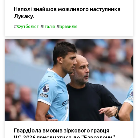
Наполі знайшов можливого наступника
Лукаку.
#
#
#
Футболіст
Італія
Бразилія
Гвардіола вмовив зіркового гравця
ЧС-2026 приєднатися до "Барселони",