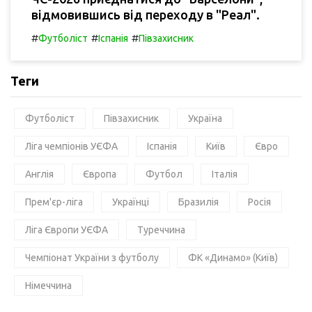
відмовившись від переходу в "Реал".
#
#
#
Футболіст
Іспанія
Півзахисник
Теги
Футболіст
Півзахисник
Україна
Ліга чемпіонів УЄФА
Іспанія
Київ
Євро
Англія
Європа
Футбол
Італія
Прем'єр-ліга
Українці
Бразилія
Росія
Ліга Європи УЄФА
Туреччина
Чемпіонат України з футболу
ФК «Динамо» (Київ)
Німеччина