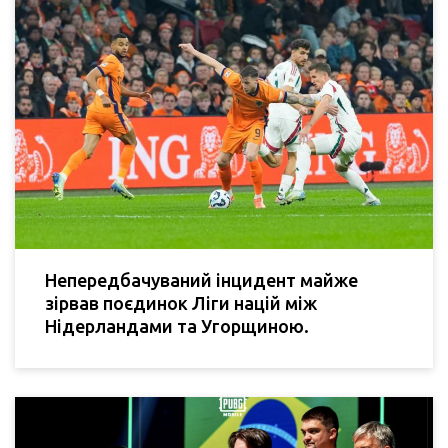
Непередбачуваний інцидент майже
зірвав поєдинок Ліги націй між
Нідерландами та Угорщиною.