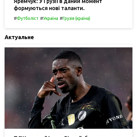
Яремчук: У Грузії в даний момент
формуються нові таланти.
#
#
#
Футболіст
Україна
Грузія (країна)
Актуальне