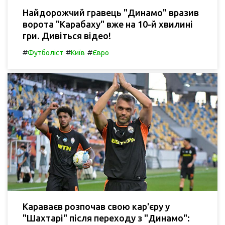
Найдорожчий гравець "Динамо" вразив
ворота "Карабаху" вже на 10-й хвилині
гри. Дивіться відео!
#
#
#
Футболіст
Київ
Євро
Караваєв розпочав свою кар'єру у
"Шахтарі" після переходу з "Динамо":