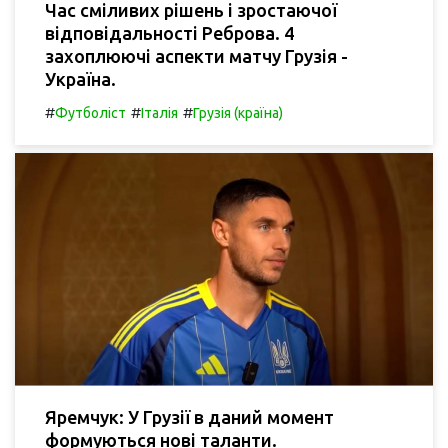
Час сміливих рішень і зростаючої
відповідальності Реброва. 4
захоплюючі аспекти матчу Грузія -
Україна.
#
#
#
Футболіст
Італія
Грузія (країна)
Яремчук: У Грузії в даний момент
формуються нові таланти.