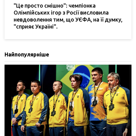
"Це просто смішно": чемпіонка
Олімпійських ігор з Росії висловила
невдоволення тим, що УЄФА, на її думку,
"сприяє Україні".
Найпопулярніше