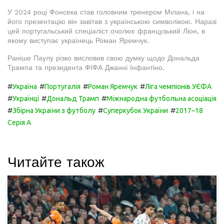
У 2024 році Фонсека став головним тренером Мілана, і на
його презентацію він завітав з українською символікою. Наразі
цей португальський спеціаліст очолює французький Ліон, в
якому виступає українець Роман Яремчук.
Раніше Паулу різко висловив свою думку щодо Дональда
Трампа та президента ФІФА Джанні Інфантіно.
#
#
#
#
Україна
Португалія
Роман Яремчук
Ліга чемпіонів УЄФА
#
#
#
Українці
Дональд Трамп
Міжнародна футбольна асоціація
#
#
#
Збірна України з футболу
Суперкубок України
2017–18
Серія А
Читайте також