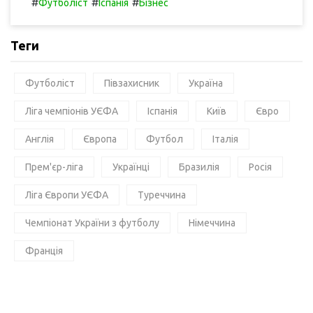
#
#
#
Футболіст
Іспанія
Бізнес
Теги
Футболіст
Півзахисник
Україна
Ліга чемпіонів УЄФА
Іспанія
Київ
Євро
Англія
Європа
Футбол
Італія
Прем'єр-ліга
Українці
Бразилія
Росія
Ліга Європи УЄФА
Туреччина
Чемпіонат України з футболу
Німеччина
Франція