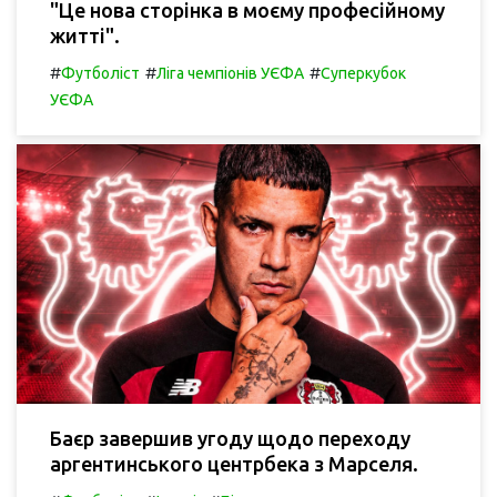
"Це нова сторінка в моєму професійному
житті".
#
#
#
Футболіст
Ліга чемпіонів УЄФА
Суперкубок
УЄФА
Баєр завершив угоду щодо переходу
аргентинського центрбека з Марселя.