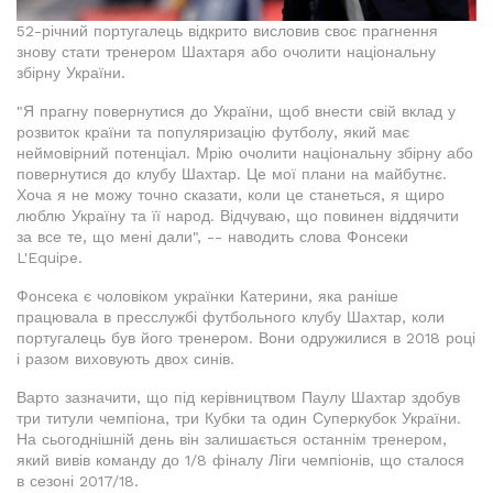
52-річний португалець відкрито висловив своє прагнення
знову стати тренером Шахтаря або очолити національну
збірну України.
"Я прагну повернутися до України, щоб внести свій вклад у
розвиток країни та популяризацію футболу, який має
неймовірний потенціал. Мрію очолити національну збірну або
повернутися до клубу Шахтар. Це мої плани на майбутнє.
Хоча я не можу точно сказати, коли це станеться, я щиро
люблю Україну та її народ. Відчуваю, що повинен віддячити
за все те, що мені дали", -- наводить слова Фонсеки
L'Equipe.
Фонсека є чоловіком українки Катерини, яка раніше
працювала в пресслужбі футбольного клубу Шахтар, коли
португалець був його тренером. Вони одружилися в 2018 році
і разом виховують двох синів.
Варто зазначити, що під керівництвом Паулу Шахтар здобув
три титули чемпіона, три Кубки та один Суперкубок України.
На сьогоднішній день він залишається останнім тренером,
який вивів команду до 1/8 фіналу Ліги чемпіонів, що сталося
в сезоні 2017/18.