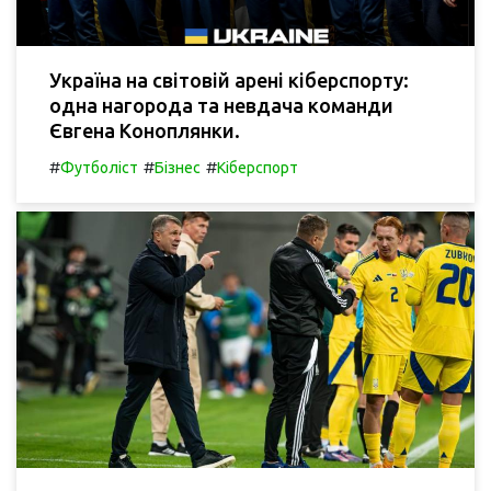
Україна на світовій арені кіберспорту:
одна нагорода та невдача команди
Євгена Коноплянки.
#
#
#
Футболіст
Бізнес
Кіберспорт