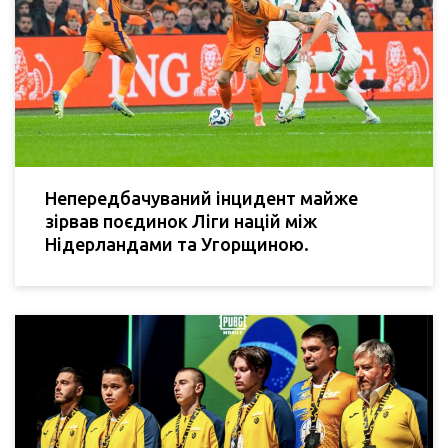
Непередбачуваний інцидент майже
зірвав поєдинок Ліги націй між
Нідерландами та Угорщиною.