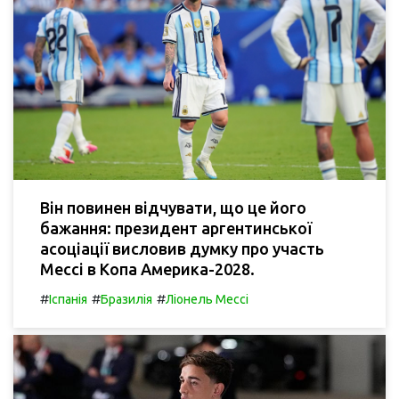
Він повинен відчувати, що це його
бажання: президент аргентинської
асоціації висловив думку про участь
Мессі в Копа Америка-2028.
#
#
#
Іспанія
Бразилія
Ліонель Мессі