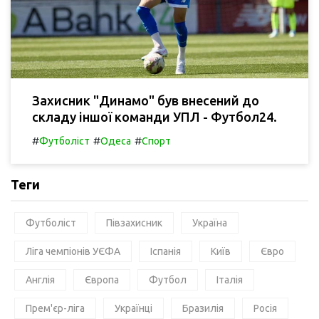
Захисник "Динамо" був внесений до
складу іншої команди УПЛ - Футбол24.
#
#
#
Футболіст
Одеса
Спорт
Теги
Футболіст
Півзахисник
Україна
Ліга чемпіонів УЄФА
Іспанія
Київ
Євро
Англія
Європа
Футбол
Італія
Прем'єр-ліга
Українці
Бразилія
Росія