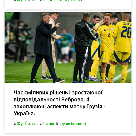
Час сміливих рішень і зростаючої
відповідальності Реброва. 4
захоплюючі аспекти матчу Грузія -
Україна.
#
#
#
Футболіст
Італія
Грузія (країна)