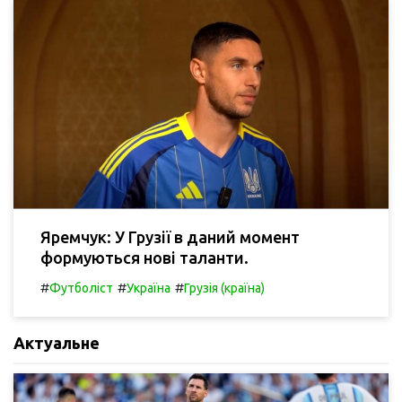
Яремчук: У Грузії в даний момент
формуються нові таланти.
#
#
#
Футболіст
Україна
Грузія (країна)
Актуальне