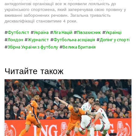
антидопінгові організації все ж проявили лояльність до
українського спортсмена, який заперечував свою провину у
вживанні заборонених речовин. Загальна тривалість
дискваліфікації становитиме 4 роки.
#
#
#
#
#
Футболіст
Україна
Ліга Націй
Півзахисник
Українці
#
#
#
#
Лондон
Журналіст
Футбольна асоціація
Допінг у спорті
#
#
Збірна України з футболу
Велика Британія
Читайте також