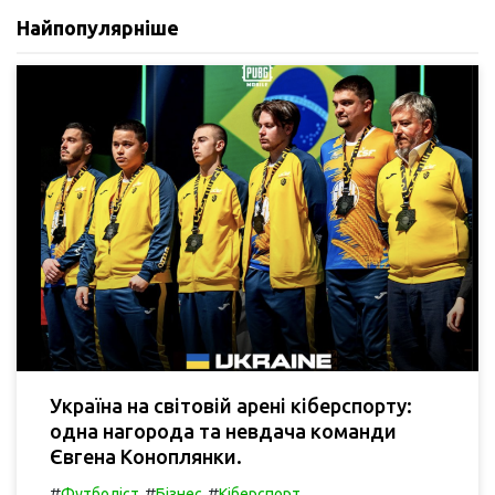
Найпопулярніше
Україна на світовій арені кіберспорту:
одна нагорода та невдача команди
Євгена Коноплянки.
#
#
#
Футболіст
Бізнес
Кіберспорт