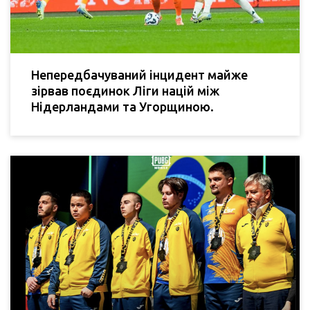
Непередбачуваний інцидент майже
зірвав поєдинок Ліги націй між
Нідерландами та Угорщиною.