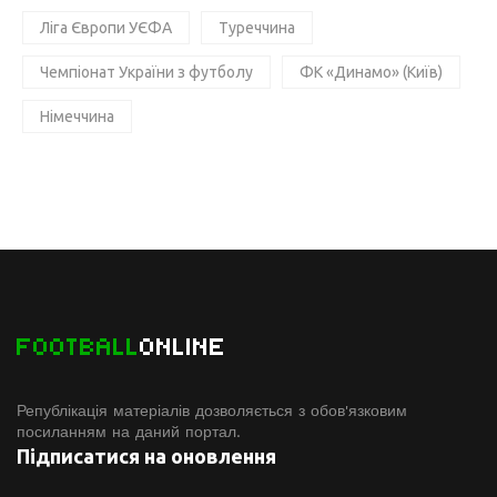
Ліга Європи УЄФА
Туреччина
Чемпіонат України з футболу
ФК «Динамо» (Київ)
Німеччина
FOOTBALL
ONLINE
Републікація матеріалів дозволяється з обов'язковим
посиланням на даний портал.
Підписатися на оновлення