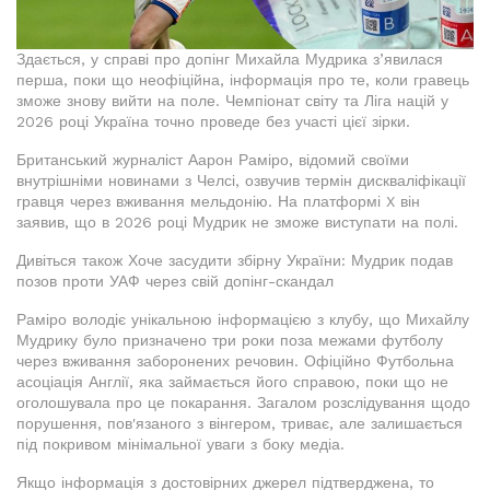
Здається, у справі про допінг Михайла Мудрика з’явилася
перша, поки що неофіційна, інформація про те, коли гравець
зможе знову вийти на поле. Чемпіонат світу та Ліга націй у
2026 році Україна точно проведе без участі цієї зірки.
Британський журналіст Аарон Раміро, відомий своїми
внутрішніми новинами з Челсі, озвучив термін дискваліфікації
гравця через вживання мельдонію. На платформі X він
заявив, що в 2026 році Мудрик не зможе виступати на полі.
Дивіться також Хоче засудити збірну України: Мудрик подав
позов проти УАФ через свій допінг-скандал
Раміро володіє унікальною інформацією з клубу, що Михайлу
Мудрику було призначено три роки поза межами футболу
через вживання заборонених речовин. Офіційно Футбольна
асоціація Англії, яка займається його справою, поки що не
оголошувала про це покарання. Загалом розслідування щодо
порушення, пов'язаного з вінгером, триває, але залишається
під покривом мінімальної уваги з боку медіа.
Якщо інформація з достовірних джерел підтверджена, то