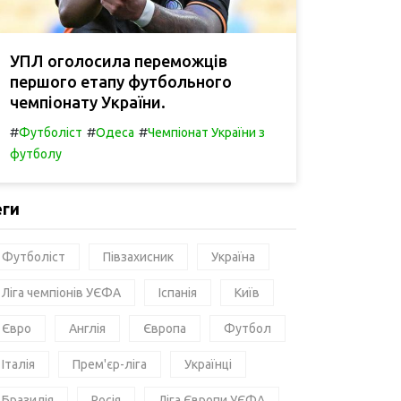
УПЛ оголосила переможців
першого етапу футбольного
чемпіонату України.
#
#
#
Футболіст
Одеса
Чемпіонат України з
футболу
еги
Футболіст
Півзахисник
Україна
Ліга чемпіонів УЄФА
Іспанія
Київ
Євро
Англія
Європа
Футбол
Італія
Прем'єр-ліга
Українці
Бразилія
Росія
Ліга Європи УЄФА