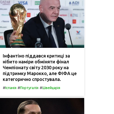
Інфантіно піддався критиці за
нібито наміри обміняти фінал
Чемпіонату світу 2030 року на
підтримку Марокко, але ФІФА це
категорично спростувала.
#
#
#
Іспанія
Португалія
Швейцарія