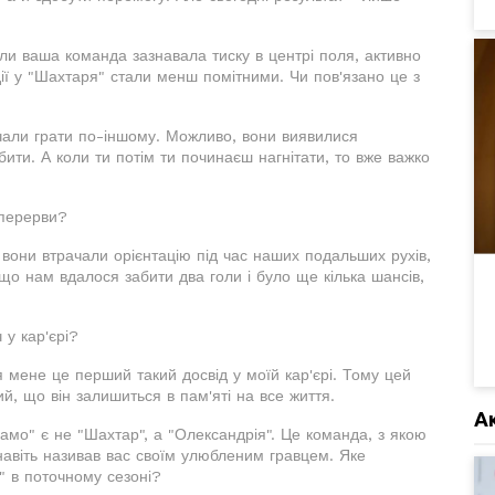
оли ваша команда зазнавала тиску в центрі поля, активно
ії у "Шахтаря" стали менш помітними. Чи пов'язано це з
чали грати по-іншому. Можливо, вони виявилися
бити. А коли ти потім ти починаєш нагнітати, то вже важко
 перерви?
 вони втрачали орієнтацію під час наших подальших рухів,
що нам вдалося забити два голи і було ще кілька шансів,
 у кар'єрі?
ля мене це перший такий досвід у моїй кар'єрі. Тому цей
й, що він залишиться в пам'яті на все життя.
А
мо" є не "Шахтар", а "Олександрія". Це команда, з якою
навіть називав вас своїм улюбленим гравцем. Яке
" в поточному сезоні?