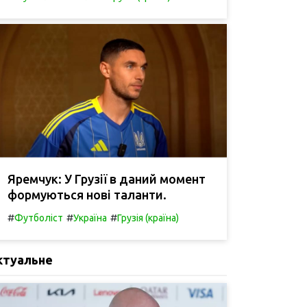
Яремчук: У Грузії в даний момент
формуються нові таланти.
#
#
#
Футболіст
Україна
Грузія (країна)
ктуальне