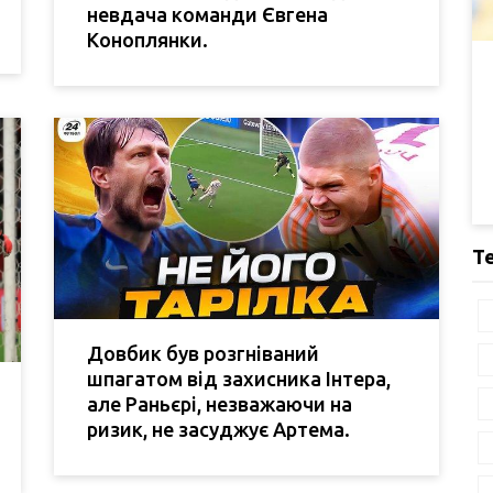
невдача команди Євгена
Коноплянки.
Т
Довбик був розгніваний
шпагатом від захисника Інтера,
але Раньєрі, незважаючи на
ризик, не засуджує Артема.