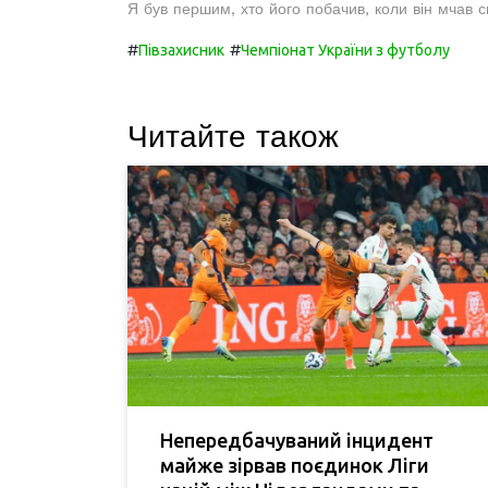
Я був першим, хто його побачив, коли він мчав св
#
#
Півзахисник
Чемпіонат України з футболу
Читайте також
Непередбачуваний інцидент
майже зірвав поєдинок Ліги