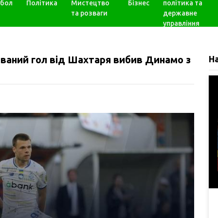
бол
Політика
Мистецтво
Бізнес
політика та
та розваги
державне
управління
аний гол від Шахтаря вибив Динамо з
Н