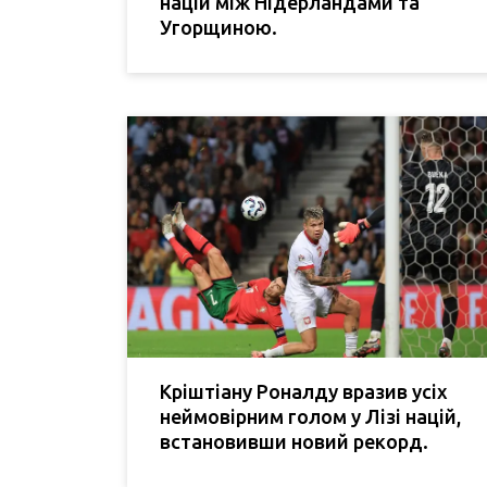
націй між Нідерландами та
Угорщиною.
Кріштіану Роналду вразив усіх
неймовірним голом у Лізі націй,
встановивши новий рекорд.