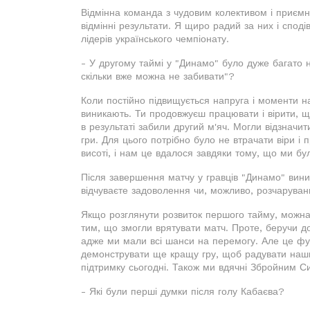
Відмінна команда з чудовим колективом і приєм
відмінні результати. Я щиро радий за них і спод
лідерів українського чемпіонату.
- У другому таймі у "Динамо" було дуже багато 
скільки вже можна не забивати"?
Коли постійно підвищується напруга і моменти н
виникають. Ти продовжуєш працювати і вірити, щ
в результаті забили другий м'яч. Могли відзнач
гри. Для цього потрібно було не втрачати віри і
висоті, і нам це вдалося завдяки тому, що ми б
Після завершення матчу у гравців "Динамо" виник
відчуваєте задоволення чи, можливо, розчаруван
Якщо розглянути розвиток першого тайму, можна 
тим, що змогли врятувати матч. Проте, беручи до
адже ми мали всі шанси на перемогу. Але це фут
демонструвати ще кращу гру, щоб радувати наших
підтримку сьогодні. Також ми вдячні Збройним С
- Які були перші думки після голу Кабаєва?