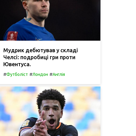
Мудрик дебютував у складі
Челсі: подробиці гри проти
Ювентуса.
#
#
#
Футболіст
Лондон
Англія