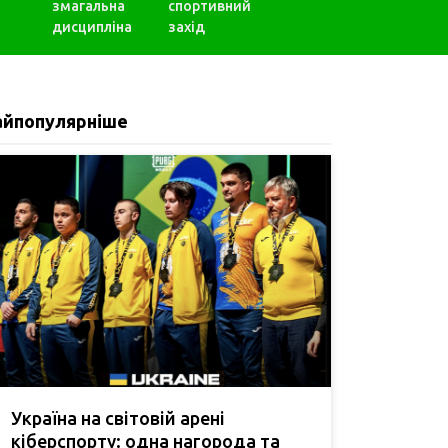
змагальна
спортивний
дисципліна
захід
айпопулярніше
Україна на світовій арені
кіберспорту: одна нагорода та