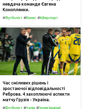
невдача команди Євгена
Коноплянки.
#
#
#
Футболіст
Бізнес
Кіберспорт
Час сміливих рішень і
зростаючої відповідальності
Реброва. 4 захоплюючі аспекти
матчу Грузія - Україна.
#
#
#
Футболіст
Італія
Грузія (країна)