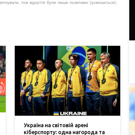
яткувати, тож відчуття були лише позитивні (усміхається).
Україна на світовій арені
кіберспорту: одна нагорода та