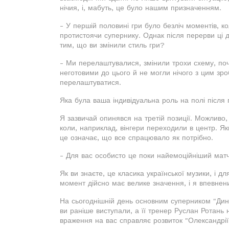
нічия, і, мабуть, це було нашим призначенням.
- У першій половині гри було безліч моментів, к
протистоячи супернику. Однак після перерви ці д
тим, що ви змінили стиль гри?
- Ми перелаштувалися, змінили трохи схему, по
неготовими до цього й не могли нічого з цим зро
перелаштуватися.
Яка була ваша індивідуальна роль на полі після
Я зазвичай опинявся на третій позиції. Можливо,
коли, наприклад, вінгери переходили в центр. Як
це означає, що все спрацювало як потрібно.
- Для вас особисто це поки найемоційніший матч
Як ви знаєте, це класика української музики, і д
момент дійсно має велике значення, і я впевнени
На сьогоднішній день основним суперником "Дина
ви раніше виступали, а її тренер Руслан Ротань 
враження на вас справляє розвиток "Олександрії