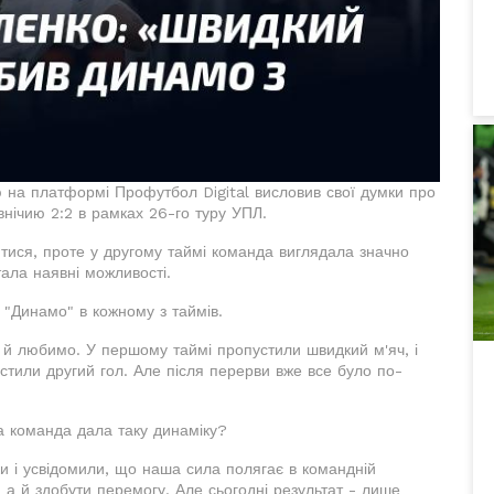
 на платформі Профутбол Digital висловив свої думки про
нічию 2:2 в рамках 26-го туру УПЛ.
тися, проте у другому таймі команда виглядала значно
тала наявні можливості.
 "Динамо" в кожному з таймів.
о й любимо. У першому таймі пропустили швидкий м'яч, і
устили другий гол. Але після перерви вже все було по-
а команда дала таку динаміку?
ки і усвідомили, що наша сила полягає в командній
, а й здобути перемогу. Але сьогодні результат - лише