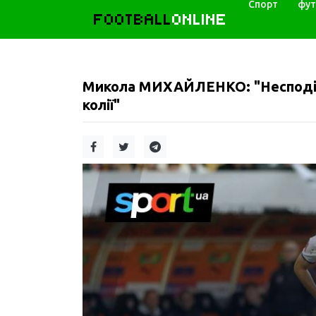
Спорт
фут
FOOTBALL
ONLINE
Микола МИХАЙЛЕНКО: "Несподів
колії"