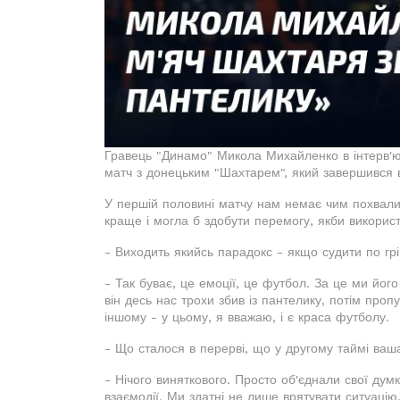
Гравець "Динамо" Микола Михайленко в інтерв'ю
матч з донецьким "Шахтарем", який завершився в
У першій половині матчу нам немає чим похвали
краще і могла б здобути перемогу, якби викорис
- Виходить якийсь парадокс - якщо судити по грі
- Так буває, це емоції, це футбол. За це ми йог
він десь нас трохи збив із пантелику, потім проп
іншому - у цьому, я вважаю, і є краса футболу.
- Що сталося в перерві, що у другому таймі ваш
- Нічого виняткового. Просто об'єднали свої дум
взаємодії. Ми здатні не лише врятувати ситуацію