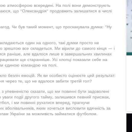
ною атмосферою всередині. На полі вони демонструють
іваюся, що "Олександрія" продовжить залишатися в числі
нагод. Чи був такий момент, що проскакувала думка: "Ну
акладаються один на одного, такі думки просто не
о зрештою все складеться. Ми вірили до самого кінця — і
итися раніше, але вдалося лише в завершальних хвилинах
 працювати ще старанніше. Усі хлопці показали себе на
ули єдиною командою на полі.
ло безліч емоцій. Як ви особисто оцінюєте цей результат:
ня через те, що не вдалося забити третій гол?
з упевненістю сказати, що ми повинні бути задоволені
 уваги події другого тайму, залишився певний присмак,
бол, і ми повинні рухатися вперед, прагнучи
 вболівальників, яким хочеться висловити вдячність за
илам України за можливість займатися футболом.