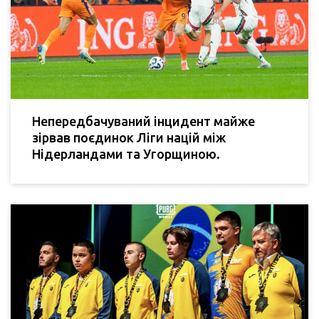
Непередбачуваний інцидент майже
зірвав поєдинок Ліги націй між
Нідерландами та Угорщиною.