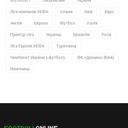
Футболіст
Півзахисник
Україна
Ліга чемпіонів УЄФА
Іспанія
Київ
Євро
Англія
Європа
Футбол
Італія
Прем'єр-ліга
Українці
Бразилія
Росія
Ліга Європи УЄФА
Туреччина
Чемпіонат України з футболу
ФК «Динамо» (Київ)
Німеччина