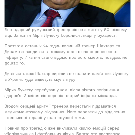
Легендарний румунський тренер пішов з життя у 80-річному
віці. За життя Мірчі Луческу боролися лікарі у Бухаресті.
Протягом останніх 24 годин колишній тренер Шахтаря та
Динамо знаходився в тяжкому стані після перенесеного
інфаркту. 7 квітня стало відомо про його смерть, повідомляє
golazo.ro.
Дивіться також Шахтар вирішив не ставити пам'ятник Луческу
в Україні: куди відвезуть скульптуру
Мірча Луческу перебував у комі після різкого погіршення
здоров'я. 3 квітня він переніс гострий інфаркт міокарда.
Згодом серцеві аритмії тренера перестали піддаватися
медикаментозному лікуванню. Його перевели до відділення
інтенсивної терапії у стан штучної коми.
Новини про трагедію вже викликали хвилю емоцій серед
уболівальників і футбольних діячів. Багато хто висловлює