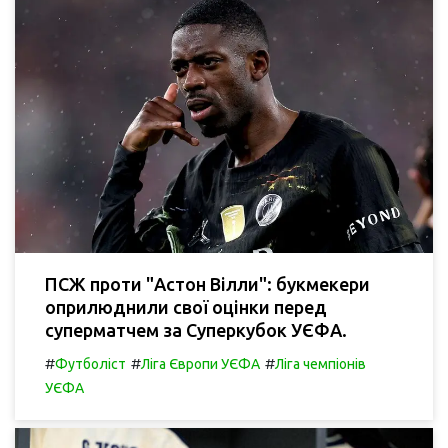
ПСЖ проти "Астон Вілли": букмекери
оприлюднили свої оцінки перед
суперматчем за Суперкубок УЄФА.
#
#
#
Футболіст
Ліга Європи УЄФА
Ліга чемпіонів
УЄФА