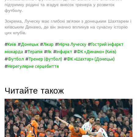
підтримку родині та згадує внесок тренера у розвиток
футболу.
Зокрема, Луческу має глибокі зв'язки з донецьким Шахтарем і
київським Динамо, де він значно вплинув на сучасну історію
цих клубів.
#
#
#
#
#
Київ
Донецьк
Лікар
Мірча Луческу
Гострий інфаркт
#
#
#
#
міокарда
Терапія
Як
Інфаркт
ФК «Динамо» (Київ)
#
#
#
Футбол
Тренер (футбол)
ФК «Шахтар» (Донецьк)
#
Нерегулярне серцебиття
Читайте також