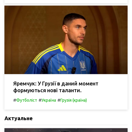
Яремчук: У Грузії в даний момент
формуються нові таланти.
#
#
#
Футболіст
Україна
Грузія (країна)
Актуальне