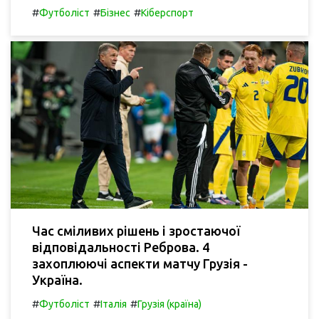
#
#
#
Футболіст
Бізнес
Кіберспорт
Час сміливих рішень і зростаючої
відповідальності Реброва. 4
захоплюючі аспекти матчу Грузія -
Україна.
#
#
#
Футболіст
Італія
Грузія (країна)