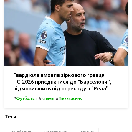
Гвардіола вмовив зіркового гравця
ЧС-2026 приєднатися до "Барселони",
відмовившись від переходу в "Реал".
#
#
#
Футболіст
Іспанія
Півзахисник
Теги