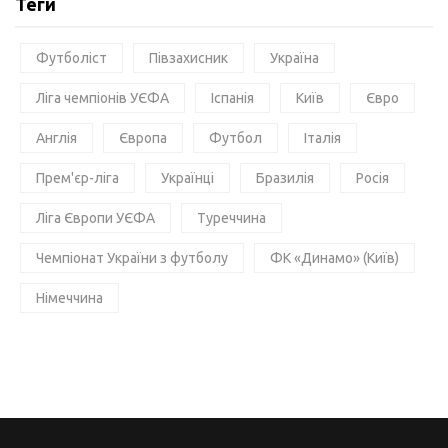
Теги
Футболіст
Півзахисник
Україна
Ліга чемпіонів УЄФА
Іспанія
Київ
Євро
Англія
Європа
Футбол
Італія
Прем'єр-ліга
Українці
Бразилія
Росія
Ліга Європи УЄФА
Туреччина
Чемпіонат України з футболу
ФК «Динамо» (Київ)
Німеччина