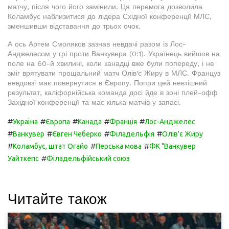
матчу, після чого його замінили. Ця перемога дозволила
Коламбус наблизитися до лідера Східної конференції МЛС,
зменшивши відставання до трьох очок.
А ось Артем Смоляков зазнав невдачі разом із Лос-
Анджелесом у грі проти Ванкувера (0:1). Українець вийшов на
поле на 60-й хвилині, коли канадці вже були попереду, і не
зміг врятувати прощальний матч Олів'є Жиру в МЛС. Француз
невдовзі має повернутися в Європу. Попри цей невтішний
результат, каліфорнійська команда досі йде в зоні плей-офф
Західної конференції та має кілька матчів у запасі.
#
#
#
#
#
Україна
Європа
Канада
Франція
Лос-Анджелес
#
#
#
#
Ванкувер
Євген Чеберко
Філадельфія
Олів'є Жиру
#
#
#
Коламбус, штат Огайо
Перська мова
ФК "Ванкувер
#
Уайткепс
Філадельфійський союз
Читайте також