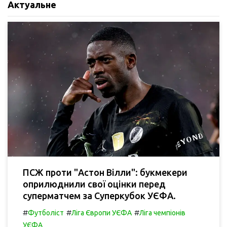
Актуальне
ПСЖ проти "Астон Вілли": букмекери
оприлюднили свої оцінки перед
суперматчем за Суперкубок УЄФА.
#
#
#
Футболіст
Ліга Європи УЄФА
Ліга чемпіонів
УЄФА