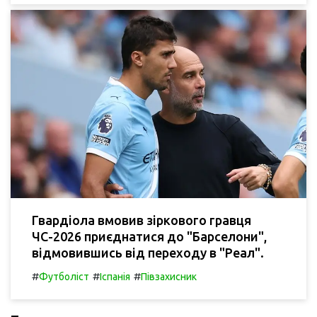
Гвардіола вмовив зіркового гравця
ЧС-2026 приєднатися до "Барселони",
відмовившись від переходу в "Реал".
#
#
#
Футболіст
Іспанія
Півзахисник