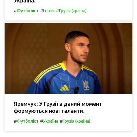
Україна.
#
#
#
Футболіст
Італія
Грузія (країна)
Яремчук: У Грузії в даний момент
формуються нові таланти.
#
#
#
Футболіст
Україна
Грузія (країна)