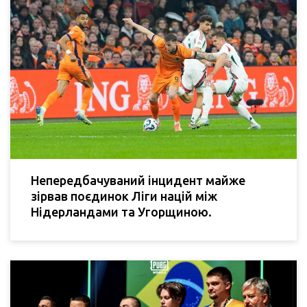
Непередбачуваний інцидент майже
зірвав поєдинок Ліги націй між
Нідерландами та Угорщиною.