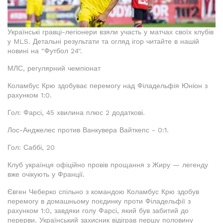
Українські гравці-легіонери взяли участь у матчах своїх клубів
у MLS. Детальні результати та огляд ігор читайте в нашій
новині на "Футбол 24".
МЛС, регулярний чемпіонат
Коламбус Крю здобуває перемогу над Філадельфія Юніон з
рахунком 1:0.
Гол: Фарсі, 45 хвилина плюс 2 додаткові.
Лос-Анджелес против Ванкувера Вайткепс - 0:1.
Гол: Саббі, 20
Клуб українця офіційно провів прощання з Жиру — легенду
вже очікують у Франції.
Євген Чеберко спільно з командою Коламбус Крю здобув
перемогу в домашньому поєдинку проти Філадельфії з
рахунком 1:0, завдяки голу Фарсі, який був забитий до
перерви. Український захисник відіграв першу половину