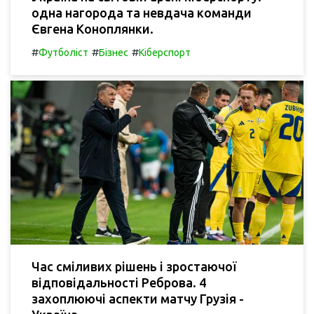
одна нагорода та невдача команди
Євгена Коноплянки.
#
#
#
Футболіст
Бізнес
Кіберспорт
Час сміливих рішень і зростаючої
відповідальності Реброва. 4
захоплюючі аспекти матчу Грузія -