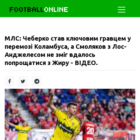
FOOTBALL
ONLINE
МЛС: Чеберко став ключовим гравцем у
перемозі Коламбуса, а Смоляков з Лос-
Анджелесом не зміг вдалось
попрощатися з Жиру - ВІДЕО.