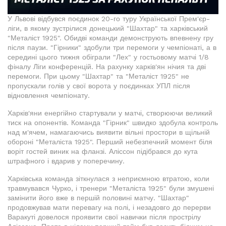
У Львові відбувся поєдинок 20-го туру Української Прем'єр-
ліги, в якому зустрілися донецький "Шахтар" та харківський
"Металіст 1925". Обидві команди демонструють впевнену гру
після паузи. "Гірники" здобули три перемоги у чемпіонаті, а в
середині цього тижня обіграли "Лех" у гостьовому матчі 1/8
фіналу Ліги конференцій. На рахунку харків'ян нічия та дві
перемоги. При цьому "Шахтар" та "Металіст 1925" не
пропускали голів у свої ворота у поєдинках УПЛ після
відновлення чемпіонату.
Харків'яни енергійно стартували у матчі, створюючи великий
тиск на опонентів. Команда "Гірник" швидко здобула контроль
над м'ячем, намагаючись виявити вільні простори в щільній
обороні "Металіста 1925". Перший небезпечний момент біля
воріт гостей виник на фланзі. Аліссон підібрався до кута
штрафного і вдарив у поперечину.
Харківська команда зіткнулася з неприємною втратою, коли
травмувався Чурко, і тренери "Металіста 1925" були змушені
замінити його вже в першій половині матчу. "Шахтар"
продовжував мати перевагу на полі, і незадовго до перерви
Варакуті довелося проявити свої навички після прострілу