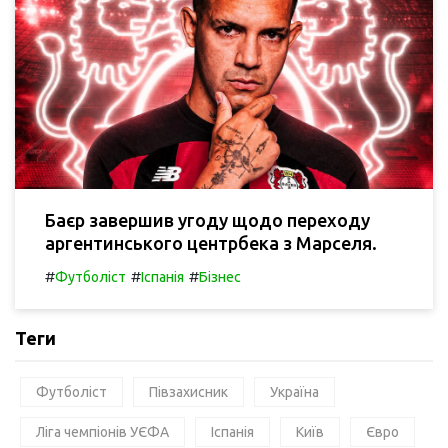
Баєр завершив угоду щодо переходу
аргентинського центрбека з Марселя.
#
#
#
Футболіст
Іспанія
Бізнес
Теги
Футболіст
Півзахисник
Україна
Ліга чемпіонів УЄФА
Іспанія
Київ
Євро