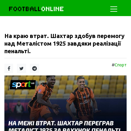
FOOTBALL
ONLINE
На краю втрат. Шахтар здобув перемогу
над Металістом 1925 завдяки реалізації
пенальті.
#
Спорт