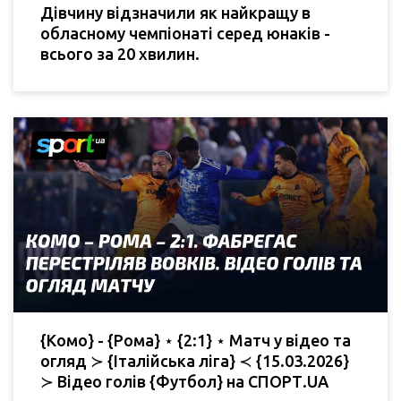
Дівчину відзначили як найкращу в
обласному чемпіонаті серед юнаків -
всього за 20 хвилин.
{Комо} - {Рома} ⋆ {2:1} ⋆ Матч у відео та
огляд ≻ {Італійська ліга} ≺ {15.03.2026}
≻ Відео голів {Футбол} на СПОРТ.UA