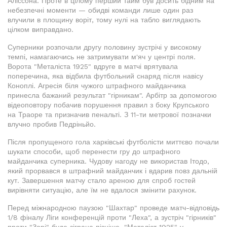
Аліссона. Проте в цілому перший тайм був досить бідним на
небезпечні моменти — обидві команди лише один раз
влучили в площину воріт, тому нулі на табло виглядають
цілком виправдано.
Суперники розпочали другу половину зустрічі у високому
темпі, намагаючись не затримувати м'яч у центрі поля.
Ворота "Металіста 1925" вдруге в матчі врятувала
поперечина, яка відбила футбольний снаряд після навісу
Коноплі. Агресія біля чужого штрафного майданчика
принесла бажаний результат "гірникам". Арбітр за допомогою
відеоповтору побачив порушення правил з боку Крупського
на Траоре та призначив пенальті. З 11-ти метрової позначки
влучно пробив Педріньйо.
Після пропущеного гола харківські футболісти миттєво почали
шукати способи, щоб перенести гру до штрафного
майданчика суперника. Чудову нагоду не використав Ітодо,
який прорвався в штрафний майданчик і вдарив повз дальній
кут. Завершення матчу стало ареною для спроб гостей
вирівняти ситуацію, але їм не вдалося змінити рахунок.
Перед міжнародною паузою "Шахтар" проведе матч-відповідь
1/8 фіналу Ліги конференцій проти "Леха", а зустріч "гірників"