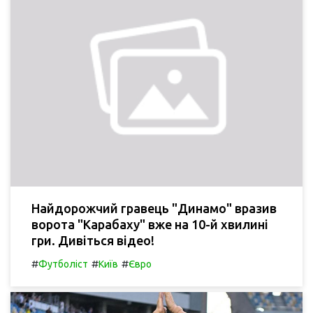
Найдорожчий гравець "Динамо" вразив
ворота "Карабаху" вже на 10-й хвилині
гри. Дивіться відео!
#
#
#
Футболіст
Київ
Євро