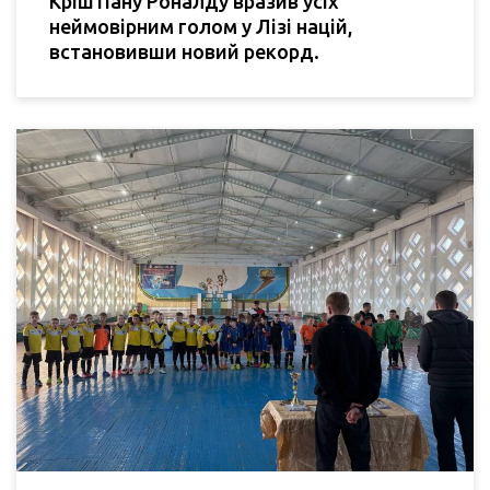
Кріштіану Роналду вразив усіх
неймовірним голом у Лізі націй,
встановивши новий рекорд.