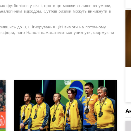
их футболістів у січні, проте це можливо лише за умови,
алогічним відходом. Суттєві ризики можуть виникнути в
зившись до 0,7. Ігнорування цієї вимоги на поточному
ансфери, чого Наполі намагатиметься уникнути, формуючи
А