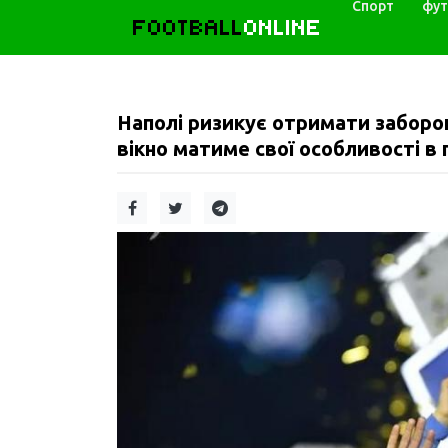
Спорт
фут
FOOTBALL
ONLINE
Наполі ризикує отримати заборо
вікно матиме свої особливості в 