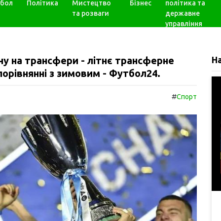
бол
Політика
Мистецтво
Бізнес
політика та
та розваги
державне
управління
ну на трансфери - літнє трансферне
Н
порівнянні з зимовим - Футбол24.
#
Спорт