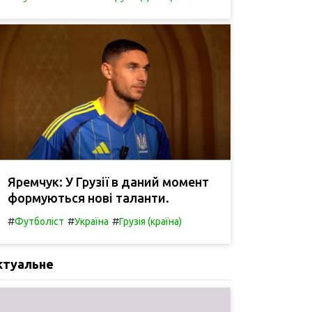
Яремчук: У Грузії в даний момент
формуються нові таланти.
#
#
#
Футболіст
Україна
Грузія (країна)
ктуальне