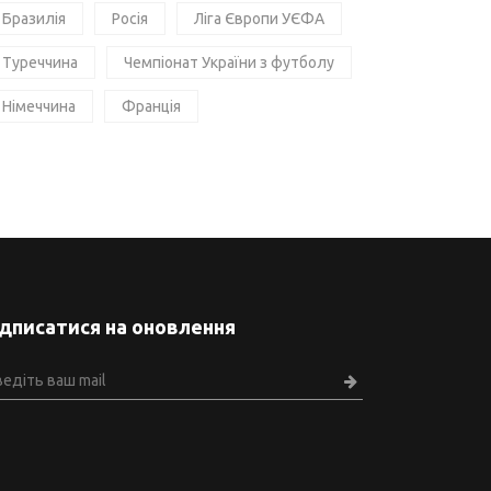
Бразилія
Росія
Ліга Європи УЄФА
Туреччина
Чемпіонат України з футболу
Німеччина
Франція
ідписатися на оновлення