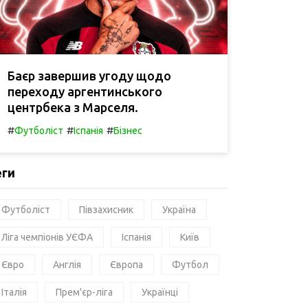
Баєр завершив угоду щодо
переходу аргентинського
центрбека з Марселя.
#
#
#
Футболіст
Іспанія
Бізнес
еги
Футболіст
Півзахисник
Україна
Ліга чемпіонів УЄФА
Іспанія
Київ
Євро
Англія
Європа
Футбол
Італія
Прем'єр-ліга
Українці