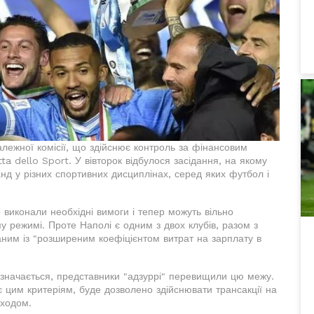
лежної комісії, що здійснює контроль за фінансовим
ta dello Sport. У вівторок відбулося засідання, на якому
нд у різних спортивних дисциплінах, серед яких футбол і
 виконали необхідні вимоги і тепер можуть вільно
 режимі. Проте Наполі є одним з двох клубів, разом з
заним із "розширеним коефіцієнтом витрат на зарплату в
ідзначається, представники "адзуррі" перевищили цю межу.
ає цим критеріям, буде дозволено здійснювати трансакції на
ходом.