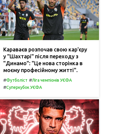
Караваєв розпочав свою кар'єру
у "Шахтарі" після переходу з
"Динамо": "Це нова сторінка в
моєму професійному житті".
#
#
Футболіст
Ліга чемпіонів УЄФА
#
Суперкубок УЄФА