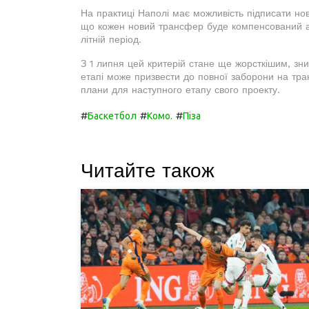
На практиці Наполі має можливість підписати нов
що кожен новий трансфер буде компенсований ан
літній період.
З 1 липня цей критерій стане ще жорсткішим, зни
етапі може призвести до повної заборони на тр
плани для наступного етапу свого проекту.
#
#
#
Баскетбол
Комо.
Піза
Читайте також