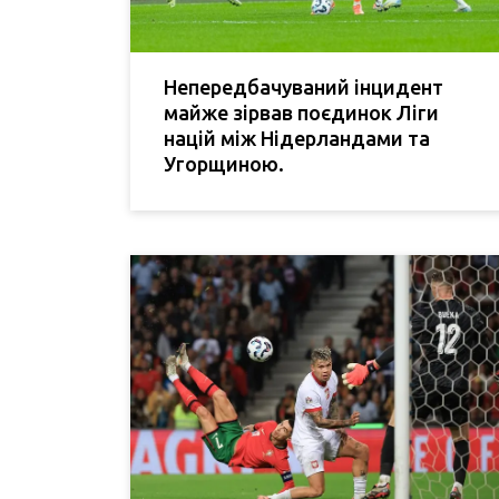
Непередбачуваний інцидент
майже зірвав поєдинок Ліги
націй між Нідерландами та
Угорщиною.