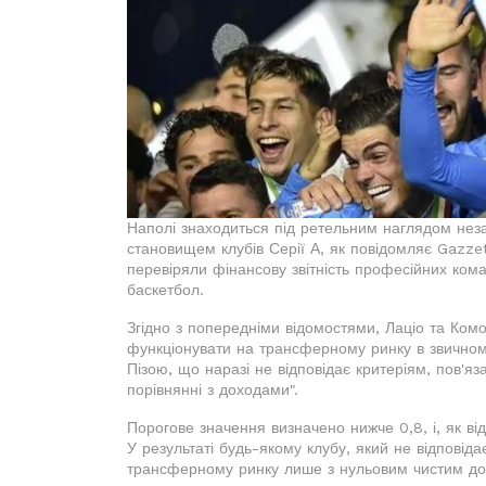
Наполі знаходиться під ретельним наглядом неза
становищем клубів Серії А, як повідомляє Gazzet
перевіряли фінансову звітність професійних кома
баскетбол.
Згідно з попередніми відомостями, Лаціо та Комо
функціонувати на трансферному ринку в звичному
Пізою, що наразі не відповідає критеріям, пов'я
порівнянні з доходами".
Порогове значення визначено нижче 0,8, і, як в
У результаті будь-якому клубу, який не відповід
трансферному ринку лише з нульовим чистим до