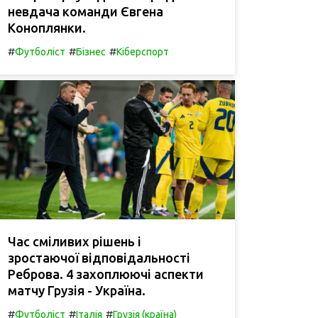
невдача команди Євгена
Коноплянки.
#
#
#
Футболіст
Бізнес
Кіберспорт
Час сміливих рішень і
зростаючої відповідальності
Реброва. 4 захоплюючі аспекти
матчу Грузія - Україна.
#
#
#
Футболіст
Італія
Грузія (країна)