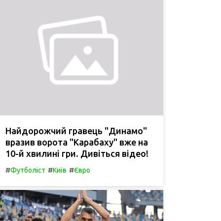
Найдорожчий гравець "Динамо"
вразив ворота "Карабаху" вже на
10-й хвилині гри. Дивіться відео!
#
#
#
Футболіст
Київ
Євро