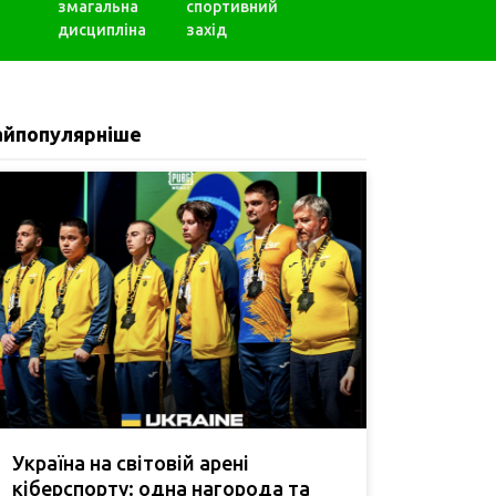
змагальна
спортивний
дисципліна
захід
айпопулярніше
Україна на світовій арені
кіберспорту: одна нагорода та