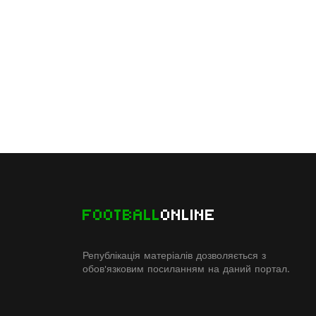
FOOTBALL
ONLINE
Републікація матеріалів дозволяється з
обов'язковим посиланням на даний портал.