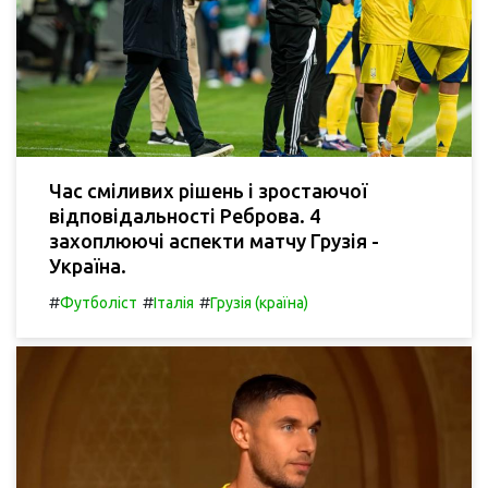
Час сміливих рішень і зростаючої
відповідальності Реброва. 4
захоплюючі аспекти матчу Грузія -
Україна.
#
#
#
Футболіст
Італія
Грузія (країна)