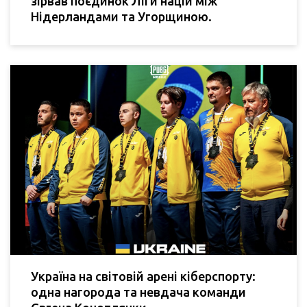
зірвав поєдинок Ліги націй між
Нідерландами та Угорщиною.
Україна на світовій арені кіберспорту:
одна нагорода та невдача команди