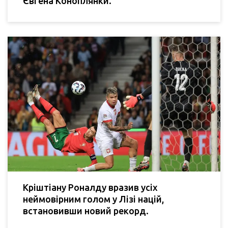
Євгена Коноплянки.
Кріштіану Роналду вразив усіх
неймовірним голом у Лізі націй,
встановивши новий рекорд.