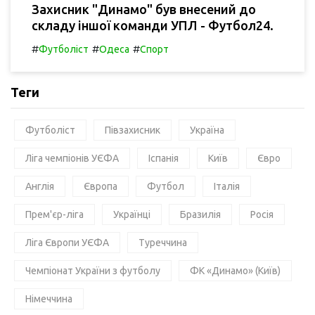
Захисник "Динамо" був внесений до
складу іншої команди УПЛ - Футбол24.
#
#
#
Футболіст
Одеса
Спорт
Теги
Футболіст
Півзахисник
Україна
Ліга чемпіонів УЄФА
Іспанія
Київ
Євро
Англія
Європа
Футбол
Італія
Прем'єр-ліга
Українці
Бразилія
Росія
Ліга Європи УЄФА
Туреччина
Чемпіонат України з футболу
ФК «Динамо» (Київ)
Німеччина