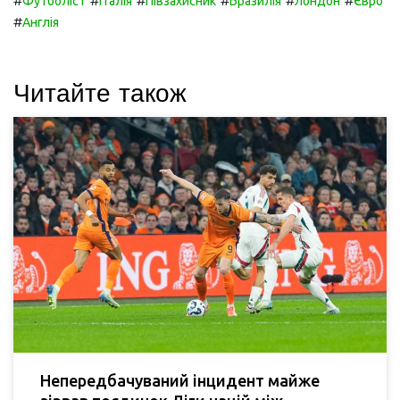
#
#
#
#
#
#
Футболіст
Італія
Півзахисник
Бразилія
Лондон
Євро
#
Англія
Читайте також
Непередбачуваний інцидент майже