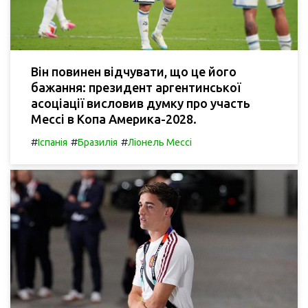
Він повинен відчувати, що це його
бажання: президент аргентинської
асоціації висловив думку про участь
Мессі в Копа Америка-2028.
#
#
#
Іспанія
Бразилія
Ліонель Мессі