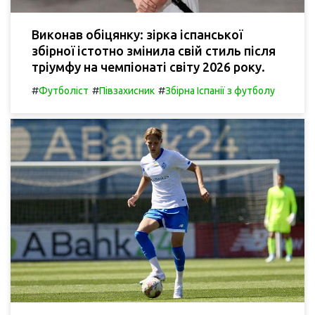
Виконав обіцянку: зірка іспанської
збірної істотно змінила свій стиль після
тріумфу на чемпіонаті світу 2026 року.
#
#
#
Футболіст
Півзахисник
Збірна Іспанії з футболу