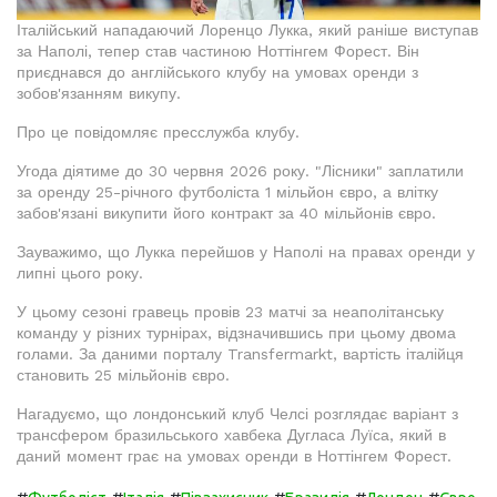
Італійський нападаючий Лоренцо Лукка, який раніше виступав
за Наполі, тепер став частиною Ноттінгем Форест. Він
приєднався до англійського клубу на умовах оренди з
зобов'язанням викупу.
Про це повідомляє пресслужба клубу.
Угода діятиме до 30 червня 2026 року. "Лісники" заплатили
за оренду 25-річного футболіста 1 мільйон євро, а влітку
забов'язані викупити його контракт за 40 мільйонів євро.
Зауважимо, що Лукка перейшов у Наполі на правах оренди у
липні цього року.
У цьому сезоні гравець провів 23 матчі за неаполітанську
команду у різних турнірах, відзначившись при цьому двома
голами. За даними порталу Transfermarkt, вартість італійця
становить 25 мільйонів євро.
Нагадуємо, що лондонський клуб Челсі розглядає варіант з
трансфером бразильського хавбека Дугласа Луїса, який в
даний момент грає на умовах оренди в Ноттінгем Форест.