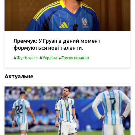
Яремчук: У Грузії в даний момент
формуються нові таланти.
#
#
#
Футболіст
Україна
Грузія (країна)
Актуальне