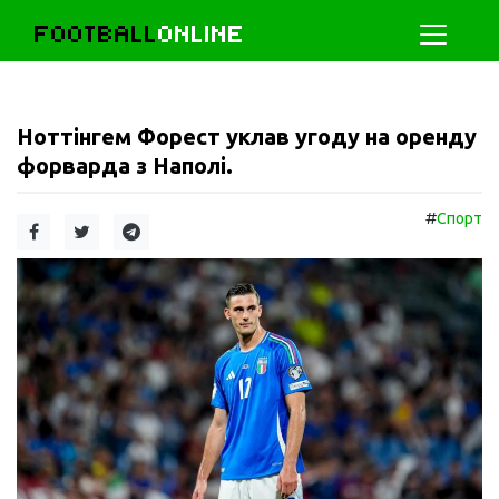
FOOTBALL
ONLINE
Ноттінгем Форест уклав угоду на оренду
форварда з Наполі.
#
Спорт