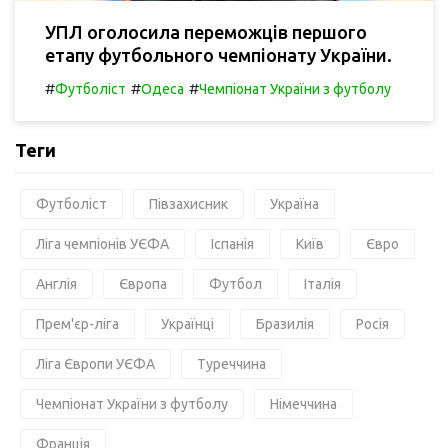
УПЛ оголосила переможців першого
етапу футбольного чемпіонату України.
#
#
#
Футболіст
Одеса
Чемпіонат України з футболу
Теги
Футболіст
Півзахисник
Україна
Ліга чемпіонів УЄФА
Іспанія
Київ
Євро
Англія
Європа
Футбол
Італія
Прем'єр-ліга
Українці
Бразилія
Росія
Ліга Європи УЄФА
Туреччина
Чемпіонат України з футболу
Німеччина
Франція