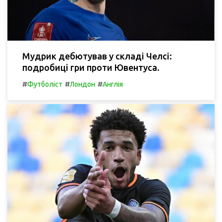
Мудрик дебютував у складі Челсі:
подробиці гри проти Ювентуса.
#
#
#
Футболіст
Лондон
Англія