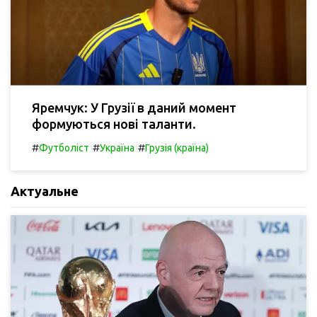
Яремчук: У Грузії в даний момент
формуються нові таланти.
#
#
#
Футболіст
Україна
Грузія (країна)
Актуальне