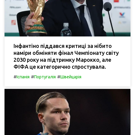
Інфантіно піддався критиці за нібито
наміри обміняти фінал Чемпіонату світу
2030 року на підтримку Марокко, але
ФІФА це категорично спростувала.
#
#
#
Іспанія
Португалія
Швейцарія