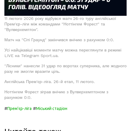
11 лютого 2026 року відбувся матч 26-го туру англійської
Прем'єр-ліги між командами "Ноттінгем Форест" та
"Вулверхемптон".
Матч на "Сіті Граунд" закінчився внічию з рахунком 0:0.
Усі найцікавіші моменти матчу можна переглянути в режимі
LIVE на Telegram Sport.ua.
"Лісники" нанесли 31 удар по воротах суперника, але жодного
разу не змогли вразити ціль.
Англійська Прем'єр-ліга. 26-й етап, 11 лютого.
Ноттінгем Форест зіграв внічию з Вулверхемптоном з
рахунком 0:0.
#
#
Прем'єр-ліга
Міський стадіон