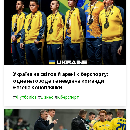
Україна на світовій арені кіберспорту:
одна нагорода та невдача команди
Євгена Коноплянки.
#
#
#
Футболіст
Бізнес
Кіберспорт