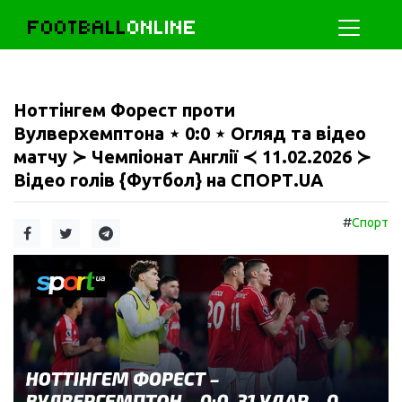
FOOTBALL
ONLINE
Ноттінгем Форест проти
Вулверхемптона ⋆ 0:0 ⋆ Огляд та відео
матчу ≻ Чемпіонат Англії ≺ 11.02.2026 ≻
Відео голів {Футбол} на СПОРТ.UA
#
Спорт