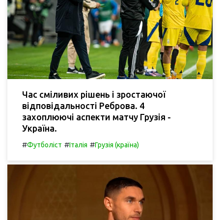
Час сміливих рішень і зростаючої
відповідальності Реброва. 4
захоплюючі аспекти матчу Грузія -
Україна.
#
#
#
Футболіст
Італія
Грузія (країна)