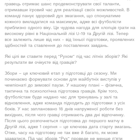
гравець отримає шанс продемонструвати свої таланти,
отримавши ігровий час для реалізації своїх можливостей. В
команді панує здоровий дух змагання, що спонукатиме
кожного викладатися на максимум, адже всі футболісти
приблизно одного віку. Це чудова нагода для хлопців грати на
високому рівні в Національній лізі U-19 та Другій лізі. Тепер
все залежить лише від них - від їхньої підготовки, проявлених
здібностей та ставлення до поставлених завдань.
Які цілі ви ставите перед "Рухом" під час літніх зборів? Які
результати ви очікуєте від гравців?
Збори – це ключовий етап у підготовці до сезону. Ми
починаємо формувати основи для майбутніх виступів у
чемпіонаті до зимової паузи. У нашому плані – фізична,
тактична та психологічна підготовка гравців. Крім того,
футболістам буде надано час для тренувань у залі та
відновлення, адже команда підходить до підготовки з усіх
боків. У нас заплановано 18 днів напруженої роботи без
вихідних, після чого гравці отримають два дні відпочинку.
Після цього розпочнеться підготовка до першого матчу в
Другій лізі, адже 1 серпня – це ключова дата старту змагань.
Отже, часу на підготовку не так вже й багато, як може
здаватися. Під час зборів "Рух" проведе не менше п'яти