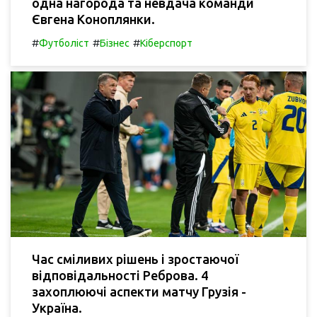
одна нагорода та невдача команди
Євгена Коноплянки.
#
#
#
Футболіст
Бізнес
Кіберспорт
Час сміливих рішень і зростаючої
відповідальності Реброва. 4
захоплюючі аспекти матчу Грузія -
Україна.