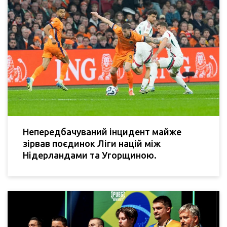
Непередбачуваний інцидент майже
зірвав поєдинок Ліги націй між
Нідерландами та Угорщиною.