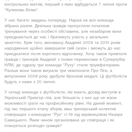
контрольних матчів, перший з яких відбудеться 7 липня проти
"Куликова-Білки".
У нас багато завдань попереду. Наразі не вся команда
зібрана разом. Декілька гравців пропустили початкові
тренування через особисті обставини, але незабаром вони
приєднаються до нас і братимуть участь у загальних
заняттях. Крім того, вихованці Академії 2009 та 2010 років
народження щойно завершили свій сезон і зможуть до нас
приєднатися після короткого відпочинку. Хочу також привітати
гравців і тренерів Академії з їхніми перемогами в Суперкубку
НЛМ, де одразу три команди "Руху" стали тріумфаторами.
Раніше вони також виграли три чемпіонати Про Ліги, а
випускники 2009 року здобули бронзові медалі. Ці футболісти
будуть з нами з 20 липня.
У складі команди є футболісти, які мають досвід виступів в
Українській Прем'єр-лізі, але більшість з них ще не мали
можливості грати на професійному рівні. На даний момент,
під час першого етапу зборів, ваш тренерський колектив
співпрацює з командою "Рух" U-19 під керівництвом Назара
Савицького. Яким чином організована ця співпраця і як
планується розподіл гравців?