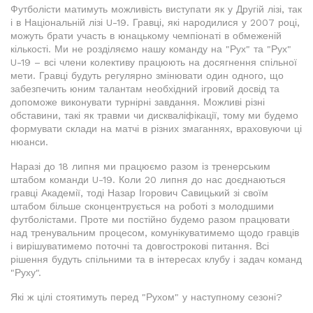
Футболісти матимуть можливість виступати як у Другій лізі, так
і в Національній лізі U-19. Гравці, які народилися у 2007 році,
можуть брати участь в юнацькому чемпіонаті в обмеженій
кількості. Ми не розділяємо нашу команду на "Рух" та "Рух"
U-19 – всі члени колективу працюють на досягнення спільної
мети. Гравці будуть регулярно змінювати один одного, що
забезпечить юним талантам необхідний ігровий досвід та
допоможе виконувати турнірні завдання. Можливі різні
обставини, такі як травми чи дискваліфікації, тому ми будемо
формувати склади на матчі в різних змаганнях, враховуючи ці
нюанси.
Наразі до 18 липня ми працюємо разом із тренерським
штабом команди U-19. Коли 20 липня до нас доєднаються
гравці Академії, тоді Назар Ігорович Савицький зі своїм
штабом більше сконцентрується на роботі з молодшими
футболістами. Проте ми постійно будемо разом працювати
над тренувальним процесом, комунікуватимемо щодо гравців
і вирішуватимемо поточні та довгострокові питання. Всі
рішення будуть спільними та в інтересах клубу і задач команд
"Руху".
Які ж цілі стоятимуть перед "Рухом" у наступному сезоні?