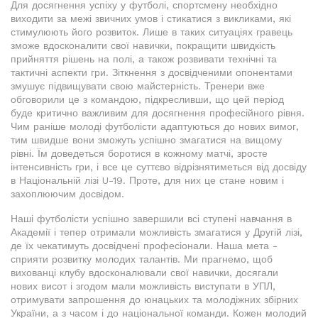
Для досягнення успіху у футболі, спортсмену необхідно
виходити за межі звичних умов і стикатися з викликами, які
стимулюють його розвиток. Лише в таких ситуаціях гравець
зможе вдосконалити свої навички, покращити швидкість
прийняття рішень на полі, а також розвивати технічні та
тактичні аспекти гри. Зіткнення з досвідченими опонентами
змушує підвищувати свою майстерність. Тренери вже
обговорили це з командою, підкресливши, що цей період
буде критично важливим для досягнення професійного рівня.
Чим раніше молоді футболісти адаптуються до нових вимог,
тим швидше вони зможуть успішно змагатися на вищому
рівні. Їм доведеться боротися в кожному матчі, зросте
інтенсивність гри, і все це суттєво відрізнятиметься від досвіду
в Національній лізі U-19. Проте, для них це стане новим і
захоплюючим досвідом.
Наші футболісти успішно завершили всі ступені навчання в
Академії і тепер отримали можливість змагатися у Другій лізі,
де їх чекатимуть досвідчені професіонали. Наша мета -
сприяти розвитку молодих талантів. Ми прагнемо, щоб
вихованці клубу вдосконалювали свої навички, досягали
нових висот і згодом мали можливість виступати в УПЛ,
отримувати запрошення до юнацьких та молодіжних збірних
України, а з часом і до національної команди. Кожен молодий