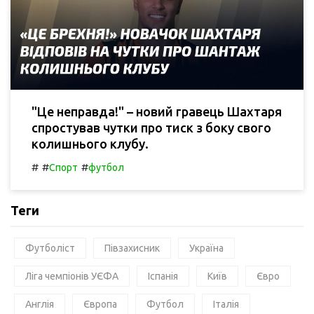
"Це неправда!" – новий гравець Шахтаря
спростував чутки про тиск з боку свого
колишнього клубу.
#
#
#
Спорт
футбол
Теги
Футболіст
Півзахисник
Україна
Ліга чемпіонів УЄФА
Іспанія
Київ
Євро
Англія
Європа
Футбол
Італія