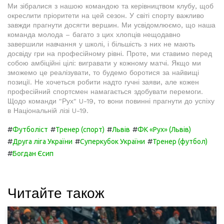
Ми зібралися з нашою командою та керівництвом клубу, щоб
окреслити пріоритети на цей сезон. У світі спорту важливо
завжди прагнути досягти вершин. Ми усвідомлюємо, що наша
команда молода – багато з цих хлопців нещодавно
завершили навчання у школі, і більшість з них не мають
досвіду гри на професійному рівні. Проте, ми ставимо перед
собою амбіційні цілі: вигравати у кожному матчі. Якщо ми
зможемо це реалізувати, то будемо боротися за найвищі
позиції. Не хочеться робити надто гучні заяви, але кожен
професійний спортсмен намагається здобувати перемоги.
Щодо команди "Рух" U-19, то вони повинні прагнути до успіху
в Національній лізі U-19.
#
#
#
#
Футболіст
Тренер (спорт)
Львів
ФК «Рух» (Львів)
#
#
#
Друга ліга України
Суперкубок України
Тренер (футбол)
#
Богдан Єсип
Читайте також