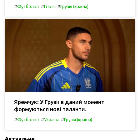
#
#
#
Футболіст
Італія
Грузія (країна)
Яремчук: У Грузії в даний момент
формуються нові таланти.
#
#
#
Футболіст
Україна
Грузія (країна)
Актуальне