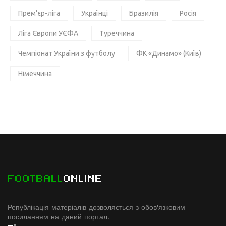
Прем'єр-ліга
Українці
Бразилія
Росія
Ліга Європи УЄФА
Туреччина
Чемпіонат України з футболу
ФК «Динамо» (Київ)
Німеччина
FOOTBALL
ONLINE
Републікація матеріалів дозволяється з обов'язковим
посиланням на даний портал.