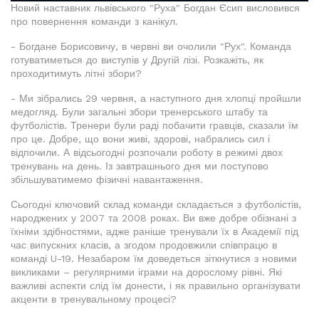
Новий наставник львівського "Руха" Богдан Єсип висловився
про повернення команди з канікул.
- Богдане Борисовичу, в червні ви очолили "Рух". Команда
готуватиметься до виступів у Другій лізі. Розкажіть, як
проходитимуть літні збори?
- Ми зібрались 29 червня, а наступного дня хлопці пройшли
медогляд. Були загальні збори тренерського штабу та
футболістів. Тренери були раді побачити гравців, сказали їм
про це. Добре, що вони живі, здорові, набрались сил і
відпочили. А відсьогодні розпочали роботу в режимі двох
тренувань на день. Із завтрашнього дня ми поступово
збільшуватимемо фізичні навантаження.
Сьогодні ключовий склад команди складається з футболістів,
народжених у 2007 та 2008 роках. Ви вже добре обізнані з
їхніми здібностями, адже раніше тренували їх в Академії під
час випускних класів, а згодом продовжили співпрацю в
команді U-19. Незабаром їм доведеться зіткнутися з новими
викликами – регулярними іграми на дорослому рівні. Які
важливі аспекти слід їм донести, і як правильно організувати
акценти в тренувальному процесі?