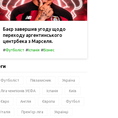
Баєр завершив угоду щодо
переходу аргентинського
центрбека з Марселя.
#
#
#
Футболіст
Іспанія
Бізнес
еги
Футболіст
Півзахисник
Україна
Ліга чемпіонів УЄФА
Іспанія
Київ
Євро
Англія
Європа
Футбол
Італія
Прем'єр-ліга
Українці