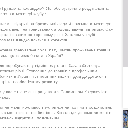
з Грузією та командою? Як тебе зустріли в роздягальні та
зило в атмосфері клубу?
плим - відкриті, доброзичливі люди й приємна атмосфера.
дягальні, і на тренуваннях я одразу відчув підтримку. Сам
 організованим на хорошому рівні. Загалом у клубі
помагає швидко влитися в колектив.
окрема тренувальні поля, базу, умови проживання гравців
тим, що ти звик бачити в Україні?
я перебувають у відмінному стані, база забезпечує
високому рівні. Ставлення до гравців є професійним і
ачити в Україні, тут помітний інший підхід до деталей і
грі та особистісному розвитку.
р у вас є шанс співпрацювати з Соломоном Кверквелією.
манді.
 не мали можливості зустрітися на полі чи в роздягальні.
авив мене своєю особистістю. Він завжди допомагав мені в
аючись відкритим і позитивним.
я мене є взірцем того, як можна швидко адаптуватися в