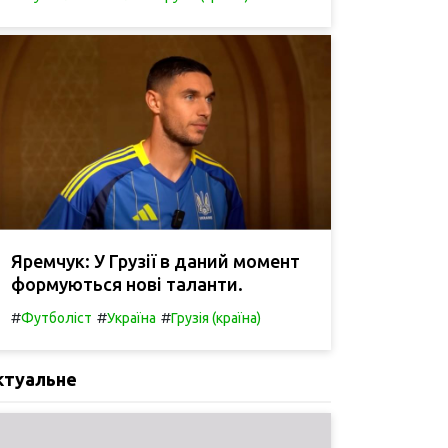
Яремчук: У Грузії в даний момент
формуються нові таланти.
#
#
#
Футболіст
Україна
Грузія (країна)
ктуальне