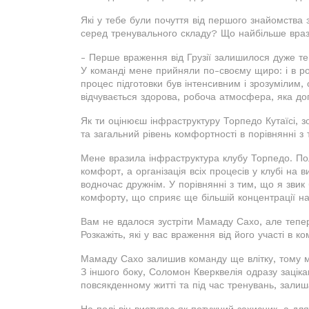
Які у тебе були почуття від першого знайомства 
серед тренувального складу? Що найбільше вра
- Перше враження від Грузії залишилося дуже те
У команді мене прийняли по-своєму щиро: і в роз
процес підготовки був інтенсивним і зрозумілим,
відчувається здорова, робоча атмосфера, яка до
Як ти оцінюєш інфраструктуру Торпедо Кутаїсі, з
та загальний рівень комфортності в порівнянні з 
Мене вразила інфраструктура клубу Торпедо. Пол
комфорт, а організація всіх процесів у клубі на 
водночас дружнім. У порівнянні з тим, що я звик б
комфорту, що сприяє ще більшій концентрації на 
Вам не вдалося зустріти Мамаду Сахо, але тепе
Розкажіть, які у вас враження від його участі в ко
Мамаду Сахо залишив команду ще влітку, тому ми
З іншого боку, Соломон Кверквелія одразу зацік
повсякденному житті та під час тренувань, залиш
На полі він виступає як потужний захисник, а дл