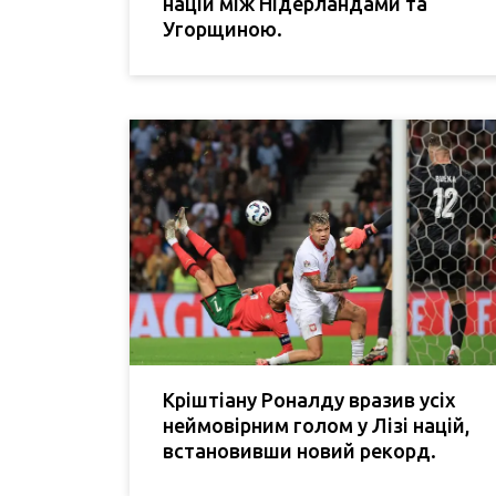
націй між Нідерландами та
Угорщиною.
Кріштіану Роналду вразив усіх
неймовірним голом у Лізі націй,
встановивши новий рекорд.