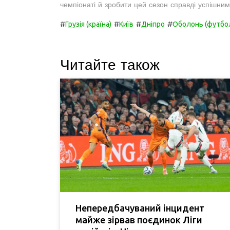
чемпіонаті й зробити цей сезон справді успішним
#
#
#
#
Грузія (країна)
Київ
Дніпро
Оболонь (футбо
Читайте також
Непередбачуваний інцидент
майже зірвав поєдинок Ліги