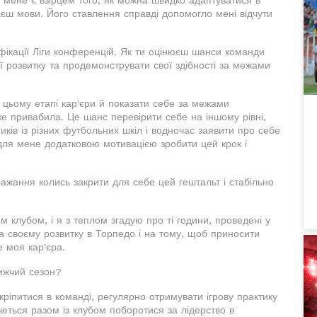
наєш мови. Його ставлення справді допомогло мені відчути
іфікації Ліги конференцій. Як ти оцінюєш шанси команди
ї розвитку та продемонструвати свої здібності за межами
а цьому етапі кар'єри й показати себе за межами
же привабила. Це шанс перевірити себе на іншому рівні,
ників із різних футбольних шкіл і водночас заявити про себе
для мене додатковою мотивацією зробити цей крок і
ажання колись закрити для себе цей гештальт і стабільно
 клубом, і я з теплом згадую про ті години, проведені у
а своєму розвитку в Торпедо і на тому, щоб приносити
е моя кар'єра.
лижчий сезон?
ріпитися в команді, регулярно отримувати ігрову практику
еться разом із клубом поборотися за лідерство в