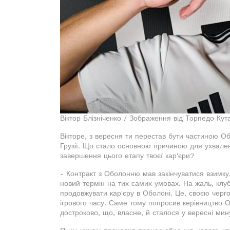
Віктор Блізніченко / Зображення від Торпедо Кута
Вікторе, з вересня ти перестав бути частиною О
Грузії. Що стало основною причиною для ухвален
завершення цього етапу твоєї кар'єри?
- Контракт з Оболонню мав закінчуватися взимку,
новий термін на тих самих умовах. На жаль, клу
продовжувати кар'єру в Оболоні. Це, своєю черг
ігрового часу. Саме тому попросив керівництво О
достроково, що, власне, й сталося у вересні мин