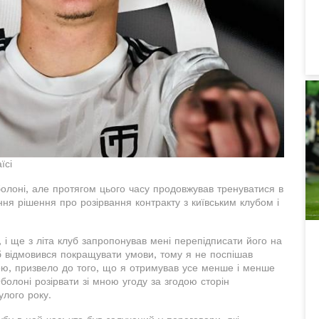
їсі
болоні, але протягом цього часу продовжував тренуватися в
ня рішення про розірвання контракту з київським клубом і
 і ще з літа клуб запропонував мені перепідписати його на
б відмовився покращувати умови, тому я не поспішав
ою, призвело до того, що я отримував усе менше і менше
болоні розірвати зі мною угоду за згодою сторін
улого року.