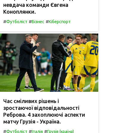
невдача команди Євгена
Коноплянки.
#
#
#
Футболіст
Бізнес
Кіберспорт
Час сміливих рішень і
зростаючої відповідальності
Реброва. 4 захоплюючі аспекти
матчу Грузія - Україна.
#
#
#
Футболіст
Італія
Грузія (країна)