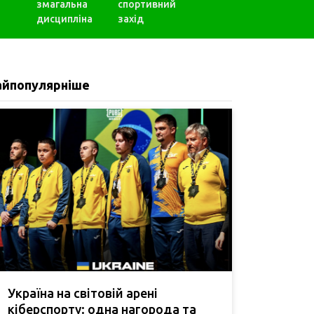
змагальна
спортивний
дисципліна
захід
айпопулярніше
Україна на світовій арені
кіберспорту: одна нагорода та