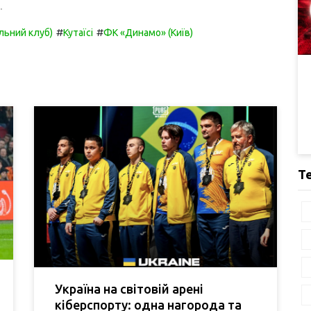
.
#
#
льний клуб)
Кутаїсі
ФК «Динамо» (Київ)
Т
Україна на світовій арені
кіберспорту: одна нагорода та