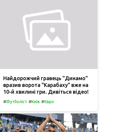
Найдорожчий гравець "Динамо"
вразив ворота "Карабаху" вже на
10-й хвилині гри. Дивіться відео!
#
#
#
Футболіст
Київ
Євро