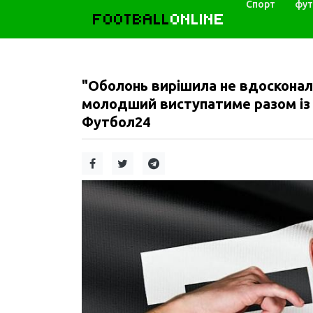
Спорт
фут
FOOTBALL
ONLINE
"Оболонь вирішила не вдосконал
молодший виступатиме разом із зі
Футбол24