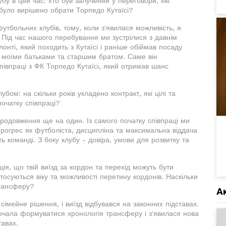
у в цей час: хто був залучений у переговори, які
було вирішено обрати Торпедо Кутаїсі?
тбольних клубів, тому, коли з'явилася можливість, я
. Під час нашого перебування ми зустрілися з давнім
ті, який походить з Кутаїсі і раніше обіймав посаду
з моїми батьками та старшим братом. Саме він
івпраці з ФК Торпедо Кутаїсі, який отримав шанс
ом: на скільки років укладено контракт, які цілі та
очатку співпраці?
продовження ще на один. Із самого початку співпраці ми
- прогрес як футболіста, дисципліна та максимальна віддача
ь команді. З боку клубу - довіра, умови для розвитку та
ія, що твій виїзд за кордон та перехід можуть бути
тосуються віку та можливості перетину кордонів. Наскільки
трансферу?
А
 сімейне рішення, і виїзд відбувався на законних підставах.
очала формуватися хронологія трансферу і з'явилася нова
тавах.