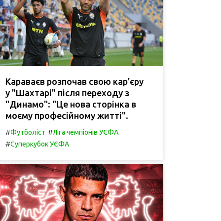
Караваєв розпочав свою кар'єру
у "Шахтарі" після переходу з
"Динамо": "Це нова сторінка в
моєму професійному житті".
#
#
Футболіст
Ліга чемпіонів УЄФА
#
Суперкубок УЄФА