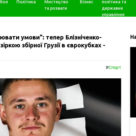
бол
Політика
Мистецтво
Бізнес
політика та
та розваги
державне
управління
ювати умови": тепер Блізніченко-
Н
ркою збірної Грузії в єврокубках -
#
Спорт