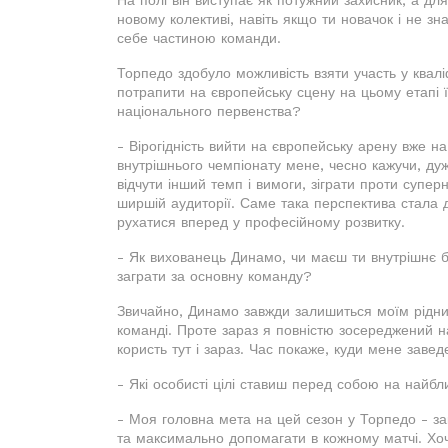
новому колективі, навіть якщо ти новачок і не з
себе частиною команди.
Торпедо здобуло можливість взяти участь у квал
потрапити на європейську сцену на цьому етапі ї
національного первенства?
- Вірогідність вийти на європейську арену вже н
внутрішнього чемпіонату мене, чесно кажучи, ду
відчути інший темп і вимоги, зіграти проти супер
ширшій аудиторії. Саме така перспектива стала 
рухатися вперед у професійному розвитку.
- Як вихованець Динамо, чи маєш ти внутрішнє б
заграти за основну команду?
Звичайно, Динамо завжди залишиться моїм рідним
команді. Проте зараз я повністю зосереджений н
користь тут і зараз. Час покаже, куди мене завед
- Які особисті цілі ставиш перед собою на найб
- Моя головна мета на цей сезон у Торпедо - зак
та максимально допомагати в кожному матчі. Хоч