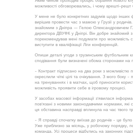
Яким чином проходив процес обрання нового клуб
можливості обговорювались, і чому врешті-решт 
У мене не було конкретних задумів щодо інших фу
вирішив провести час з мамою у Грузії у родичів
знайомим з Дніпра — Гелою Олександровичем Глон
директора ДВУФК у Дніпрі. Він добре знайомий 
порекомендував мені подумати про можливість сп
виступити в кваліфікації Ліги конференцій.
Опиши деталі угоди з грузинським футбольним клуб
сподівання були визначені обома сторонами на п
- Контракт підписано на два роки з можливістю 
окреслили чіткі цілі та очікування. З мого боку 
на тренуваннях і в матчах, щоб приносити корист
можливість проявити себе в ігровому процесі.
У засобах масової інформації з'явилася інформац
пов'язані з новими законодавчими нормами, які с
ця обставина насправді вплинула на час твого 
- Я справді спочатку виїхав до родичів - це було
Уже приблизно за місяць, у робочому порядку, п
команда. Усі процеси відбулись на законних підс